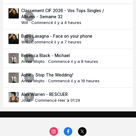
Classement CIF 2026 - Vos Tops Singles /
0
Albums - Semaine 32
Will
· Commencé
il y a 4 heures
Baby Lasagna - Face on your phone
0
Will
· Commencé
il y a 7 heures
Rebecca Black - Michael
0
Annie Mojito
· Commencé
il y a 8 heures
Ashe - Stop The Wedding!
0
Annie Mojito
· Commencé
il y a 19 heures
Alex Warren - RESCUER
0
JoJo'
· Commencé
Hier à 01:29