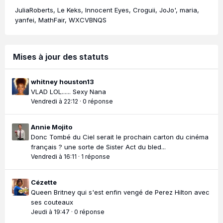
JuliaRoberts
Le Keks
Innocent Eyes
Croguii
JoJo'
maria
yanfei
MathFair
WXCVBNQS
Mises à jour des statuts
whitney houston13
VLAD LOL...... Sexy Nana
Vendredi à 22:12
·
0 réponse
Annie Mojito
Donc Tombé du Ciel serait le prochain carton du cinéma
français ? une sorte de Sister Act du bled...
Vendredi à 16:11
·
1 réponse
Cézette
Queen Britney qui s'est enfin vengé de Perez Hilton avec
ses couteaux
Jeudi à 19:47
·
0 réponse