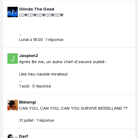
Glinda The Good
🧜‍♀️💙🧜‍♀️💙🧜‍♀️💙🧜‍♀️💙🧜‍♀️💙
...
Lundi à 18:00
·
1 réponse
Jaspion2
Après Be me, un autre chef-d'oeuvre oublié :
Like heu naulde mirakeul
...
1 août
·
0 réponse
Matangi
CAN YOU, CAN YOU, CAN YOU SURVIVE MODELLAND ??
31 juillet
·
1 réponse
Derf