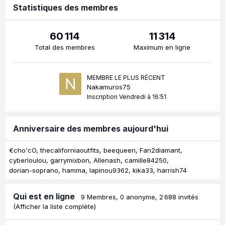
Statistiques des membres
60 114
11 314
Total des membres
Maximum en ligne
MEMBRE LE PLUS RÉCENT
Nakamuros75
Inscription
Vendredi à 16:51
Anniversaire des membres aujourd'hui
€cho'cO
thecaliforniaoutfits
beequeen
Fan2diamant
cyberloulou
garrymixbon
Allenash
camille84250
dorian-soprano
hamma
lapinou9362
kika33
harrish74
Qui est en ligne
9 Membres
, 0 anonyme, 2 688 invités
(Afficher la liste complète)