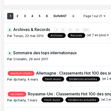
1
2
3
4
5
6
SUIVANT
Page 1 sur 21
Archives & Records
1
2
3
4
12
(et 7 en plus)
Par
Tonyo
,
22 mai 2013
Archives
Records
Sommaire des tops internationaux
Par
Cristallin
,
29 avril 2017
Allemagne : Classements Hot 100 des sin
deutsch charts
(et 2 
Par
djcharly
,
4 mars
fresh music
tendances actuelles
Royaume-Uni : Classements Hot 100 des singl
uk charts
(et 2 
Par
djcharly
,
1 mars
fresh music
tendances actuelles