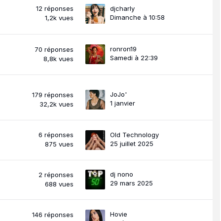
12
réponses
djcharly
Dimanche à 10:58
1,2k
vues
ronron19
70
réponses
Samedi à 22:39
8,8k
vues
JoJo'
179
réponses
1 janvier
32,2k
vues
6
réponses
Old Technology
25 juillet 2025
875
vues
dj nono
2
réponses
29 mars 2025
688
vues
Hovie
146
réponses