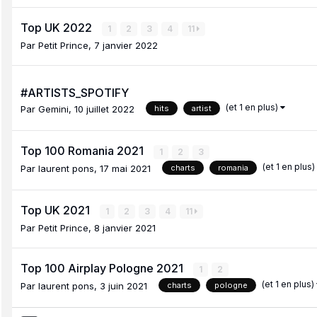
Top UK 2022
1
2
3
4
11
Par
Petit Prince
,
7 janvier 2022
#ARTISTS_SPOTIFY
(et 1 en plus)
Par
Gemini
,
10 juillet 2022
hits
artist
Top 100 Romania 2021
1
2
3
(et 1 en plus)
Par
laurent pons
,
17 mai 2021
charts
romania
Top UK 2021
1
2
3
4
11
Par
Petit Prince
,
8 janvier 2021
Top 100 Airplay Pologne 2021
1
2
(et 1 en plus)
Par
laurent pons
,
3 juin 2021
charts
pologne