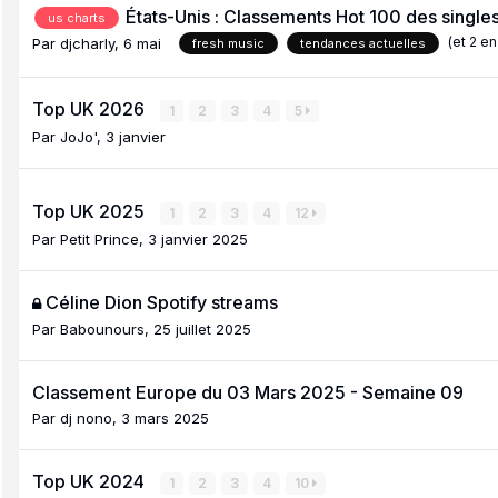
États-Unis : Classements Hot 100 des singles
us charts
(et 2 e
Par
djcharly
,
6 mai
fresh music
tendances actuelles
Top UK 2026
1
2
3
4
5
Par
JoJo'
,
3 janvier
Top UK 2025
1
2
3
4
12
Par
Petit Prince
,
3 janvier 2025
Céline Dion Spotify streams
Par
Babounours
,
25 juillet 2025
Classement Europe du 03 Mars 2025 - Semaine 09
Par
dj nono
,
3 mars 2025
Top UK 2024
1
2
3
4
10