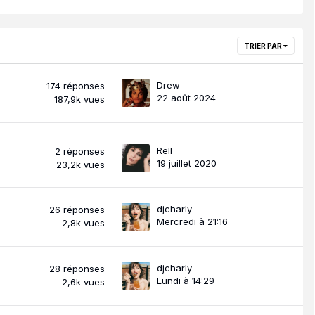
TRIER PAR
Drew
174
réponses
22 août 2024
187,9k
vues
Rell
2
réponses
19 juillet 2020
23,2k
vues
djcharly
26
réponses
Mercredi à 21:16
2,8k
vues
djcharly
28
réponses
Lundi à 14:29
2,6k
vues