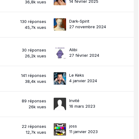
14 février 2025
36,8k
vues
Dark-Spirit
130
réponses
27 novembre 2024
45,7k
vues
Alibi
30
réponses
27 février 2024
26,2k
vues
Le Keks
141
réponses
4 janvier 2024
38,4k
vues
Invité
89
réponses
16 mars 2023
26k
vues
joss
22
réponses
11 janvier 2023
12,7k
vues