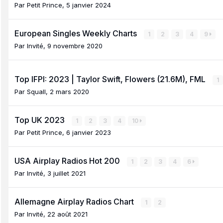
Par
Petit Prince
,
5 janvier 2024
European Singles Weekly Charts
1
2
3
4
9
Par Invité,
9 novembre 2020
Top IFPI: 2023 | Taylor Swift, Flowers (21.6M), FML
1
Par
Squall
,
2 mars 2020
Top UK 2023
1
2
3
4
10
Par
Petit Prince
,
6 janvier 2023
USA Airplay Radios Hot 200
1
2
3
4
6
Par Invité,
3 juillet 2021
Allemagne Airplay Radios Chart
1
2
Par Invité,
22 août 2021