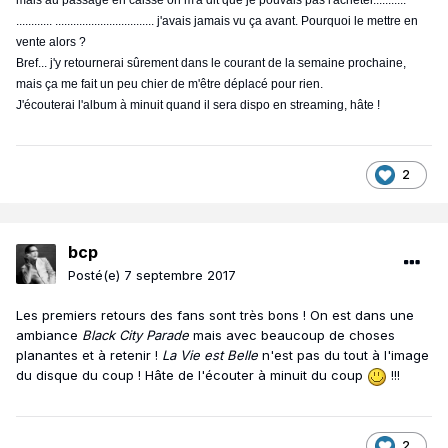
mais au passage en caisse on m'a dit que je pouvais pas l'acheter...........
............ ................................. j'avais jamais vu ça avant. Pourquoi le mettre en
vente alors ?
Bref... j'y retournerai sûrement dans le courant de la semaine prochaine,
mais ça me fait un peu chier de m'être déplacé pour rien.
J'écouterai l'album à minuit quand il sera dispo en streaming, hâte !
2
bcp
Posté(e)
7 septembre 2017
Les premiers retours des fans sont très bons ! On est dans une
ambiance
Black City Parade
mais avec beaucoup de choses
planantes et à retenir !
La Vie est Belle
n'est pas du tout à l'image
du disque du coup ! Hâte de l'écouter à minuit du coup
!!!
2