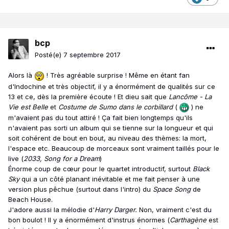
bcp
Posté(e)
7 septembre 2017
Alors là
! Très agréable surprise ! Même en étant fan
d'Indochine et très objectif, il y a énormément de qualités sur ce
13 et ce, dès la première écoute ! Et dieu sait que
Lancôme - La
Vie est Belle
et
Costume de Sumo dans le corbillard
(
) ne
m'avaient pas du tout attiré ! Ça fait bien longtemps qu'ils
n'avaient pas sorti un album qui se tienne sur la longueur et qui
soit cohérent de bout en bout, au niveau des thèmes: la mort,
l'espace etc. Beaucoup de morceaux sont vraiment taillés pour le
live (
2033, Song for a Dream
)
Énorme coup de cœur pour le quartet introductif, surtout
Black
Sky
qui a un côté planant inévitable et me fait penser à une
version plus pêchue (surtout dans l'intro) du
Space Song
de
Beach House.
J'adore aussi la mélodie d'
Harry Darger.
Non, vraiment c'est du
bon boulot ! Il y a énormément d'instrus énormes (
Carthagène
est