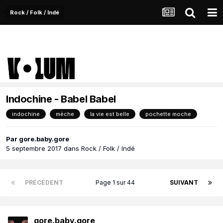
Rock / Folk / Indé
Indochine - Babel Babel
indochine
mèche
la vie est belle
pochette moche
Par
gore.baby.gore
5 septembre 2017
dans
Rock / Folk / Indé
PRÉCÉDENT
Page 1 sur 44
SUIVANT
gore.baby.gore