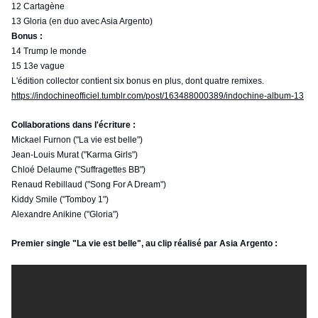
12 Cartagène
13 Gloria (en duo avec Asia Argento)
Bonus :
14 Trump le monde
15 13e vague
L'édition collector contient six bonus en plus, dont quatre remixes.
https://indochineofficiel.tumblr.com/post/163488000389/indochine-album-13
Collaborations dans l'écriture :
Mickael Furnon ("La vie est belle")
Jean-Louis Murat ("Karma Girls")
Chloé Delaume ("Suffragettes BB")
Renaud Rebillaud ("Song For A Dream")
Kiddy Smile ("Tomboy 1")
Alexandre Anikine ("Gloria")
Premier single "La vie est belle", au clip réalisé par Asia Argento :