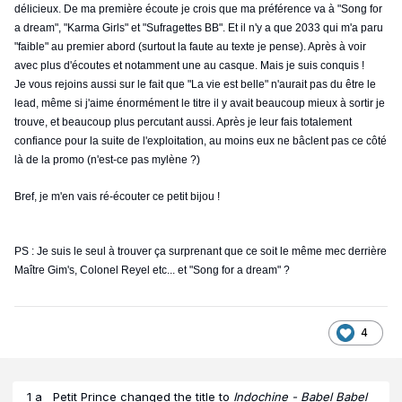
délicieux. De ma première écoute je crois que ma préférence va à "Song for
a dream", "Karma Girls" et "Sufragettes BB". Et il n'y a que 2033 qui m'a paru
"faible" au premier abord (surtout la faute au texte je pense). Après à voir
avec plus d'écoutes et notamment une au casque. Mais je suis conquis !
Je vous rejoins aussi sur le fait que "La vie est belle" n'aurait pas du être le
lead, même si j'aime énormément le titre il y avait beaucoup mieux à sortir je
trouve, et beaucoup plus percutant aussi. Après je leur fais totalement
confiance pour la suite de l'exploitation, au moins eux ne bâclent pas ce côté
là de la promo (n'est-ce pas mylène ?)
Bref, je m'en vais ré-écouter ce petit bijou !
PS : Je suis le seul à trouver ça surprenant que ce soit le même mec derrière
Maître Gim's, Colonel Reyel etc... et "Song for a dream" ?
4
1 a
Petit Prince
changed the title to
Indochine - Babel Babel