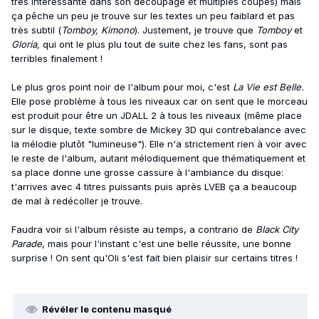
très intéressante dans son découpage et multiples coupes) mais
ça pêche un peu je trouve sur les textes un peu faiblard et pas
très subtil (
Tomboy, Kimono
). Justement, je trouve que
Tomboy
et
Gloria,
qui ont le plus plu tout de suite chez les fans, sont pas
terribles finalement !
Le plus gros point noir de l'album pour moi, c'est
La Vie est Belle.
Elle pose problème à tous les niveaux car on sent que le morceau
est produit pour être un JDALL 2 à tous les niveaux (même place
sur le disque, texte sombre de Mickey 3D qui contrebalance avec
la mélodie plutôt "lumineuse"). Elle n'a strictement rien à voir avec
le reste de l'album, autant mélodiquement que thématiquement et
sa place donne une grosse cassure à l'ambiance du disque:
t'arrives avec 4 titres puissants puis après LVEB ça a beaucoup
de mal à redécoller je trouve.
Faudra voir si l'album résiste au temps, a contrario de
Black City
Parade
, mais pour l'instant c'est une belle réussite, une bonne
surprise ! On sent qu'Oli s'est fait bien plaisir sur certains titres !
Révéler le contenu masqué