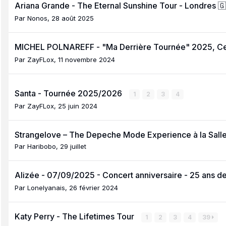
Ariana Grande - The Eternal Sunshine Tour - Londres 
Par
Nonos
,
28 août 2025
MICHEL POLNAREFF - "Ma Derrière Tournée" 2025, Ce
Par
ZayFLox
,
11 novembre 2024
Santa - Tournée 2025/2026
1
2
3
4
Par
ZayFLox
,
25 juin 2024
Strangelove – The Depeche Mode Experience à la Salle 
Par
Haribobo
,
29 juillet
Alizée - 07/09/2025 - Concert anniversaire - 25 ans d
Par
Lonelyanais
,
26 février 2024
Katy Perry - The Lifetimes Tour
1
2
3
4
39