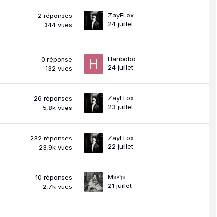
ZayFLox
2
réponses
24 juillet
344
vues
Haribobo
0
réponse
24 juillet
132
vues
ZayFLox
26
réponses
23 juillet
5,8k
vues
ZayFLox
232
réponses
22 juillet
23,9k
vues
M𝔲𝔰𝔥𝔲
10
réponses
21 juillet
2,7k
vues