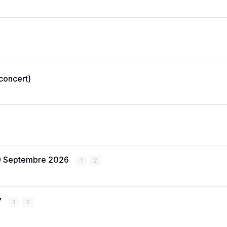
 concert)
 19 Septembre 2026
1
2
7
1
2