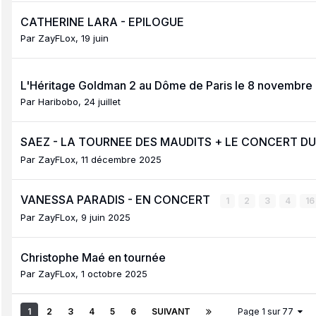
CATHERINE LARA - EPILOGUE
Par
ZayFLox
,
19 juin
L'Héritage Goldman 2 au Dôme de Paris le 8 novembre 
Par
Haribobo
,
24 juillet
SAEZ - LA TOURNEE DES MAUDITS + LE CONCERT DU 
Par
ZayFLox
,
11 décembre 2025
VANESSA PARADIS - EN CONCERT
1
2
3
4
1
Par
ZayFLox
,
9 juin 2025
Christophe Maé en tournée
Par
ZayFLox
,
1 octobre 2025
1
2
3
4
5
6
SUIVANT
Page 1 sur 77