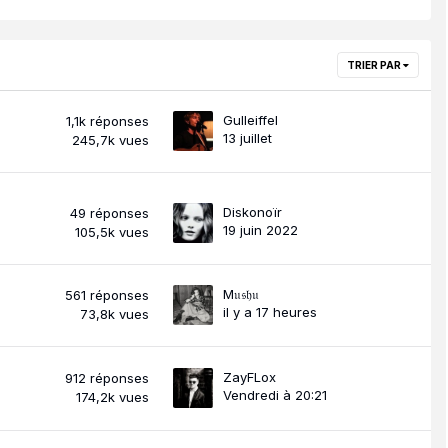
TRIER PAR
Gulleiffel
1,1k
réponses
13 juillet
245,7k
vues
Diskonoïr
49
réponses
19 juin 2022
105,5k
vues
M𝔲𝔰𝔥𝔲
561
réponses
il y a 17 heures
73,8k
vues
ZayFLox
912
réponses
Vendredi à 20:21
174,2k
vues