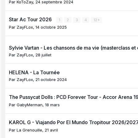
Par
KoToZay
,
24 septembre 2024
Star Ac Tour 2026
1
2
3
4
12
Par
ZayFLox
,
14 octobre 2025
Sylvie Vartan - Les chansons de ma vie (masterclass et
Par
ZayFLox
,
28 juillet
HELENA - La Tournée
Par
ZayFLox
,
21 octobre 2024
The Pussycat Dolls : PCD Forever Tour - Accor Arena
Par
GabyMerman
,
18 mars
KAROL G - Viajando Por El Mundo Tropitour 2026/202
Par
La Grenouille
,
21 avril