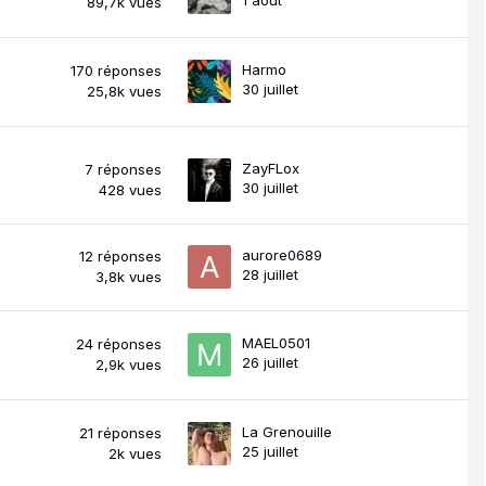
89,7k
vues
Harmo
170
réponses
30 juillet
25,8k
vues
ZayFLox
7
réponses
30 juillet
428
vues
aurore0689
12
réponses
28 juillet
3,8k
vues
MAEL0501
24
réponses
26 juillet
2,9k
vues
La Grenouille
21
réponses
25 juillet
2k
vues