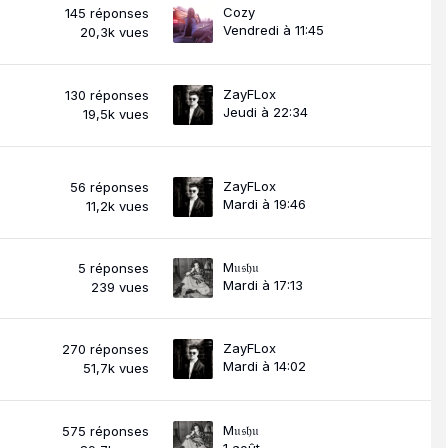
Cozy
145
réponses
Vendredi à 11:45
20,3k
vues
ZayFLox
130
réponses
Jeudi à 22:34
19,5k
vues
ZayFLox
56
réponses
Mardi à 19:46
11,2k
vues
M𝔲𝔰𝔥𝔲
5
réponses
Mardi à 17:13
239
vues
ZayFLox
270
réponses
Mardi à 14:02
51,7k
vues
M𝔲𝔰𝔥𝔲
575
réponses
1 août