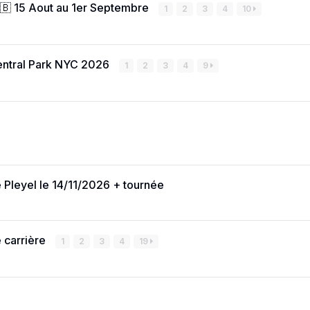
🇧 15 Aout au 1er Septembre
1
2
3
4
10
ntral Park NYC 2026
1
2
3
4
9
Pleyel le 14/11/2026 + tournée
e carrière
1
2
3
4
19