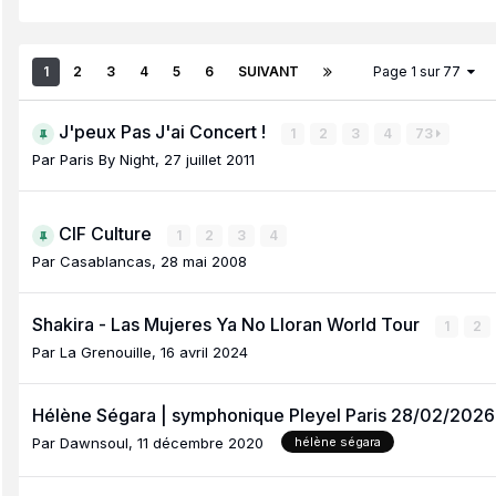
1
2
3
4
5
6
SUIVANT
Page 1 sur 77
J'peux Pas J'ai Concert !
1
2
3
4
73
Par
Paris By Night
,
27 juillet 2011
CIF Culture
1
2
3
4
Par
Casablancas
,
28 mai 2008
Shakira - Las Mujeres Ya No Lloran World Tour
1
2
Par
La Grenouille
,
16 avril 2024
Hélène Ségara | symphonique Pleyel Paris 28/02/202
Par
Dawnsoul
,
11 décembre 2020
hélène ségara