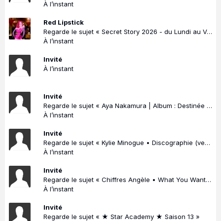
À l’instant
Red Lipstick
Regarde le sujet « Secret Story 2026 - du Lundi au Vendredi à 17:30 + Dimanche à 18:35 sur TMC ! »
À l’instant
Invité
À l’instant
Invité
Regarde le sujet « Aya Nakamura | Album : Destinée Supremacy | Single : Sexy Nana (6ème #1 de sa carrière) »
À l’instant
Invité
Regarde le sujet « Kylie Minogue • Discographie (version 2014) »
À l’instant
Invité
Regarde le sujet « Chiffres Angèle • What You Want, Dis-le, Brol, Nonante-Cinq »
À l’instant
Invité
Regarde le sujet « ★ Star Academy ★ Saison 13 »