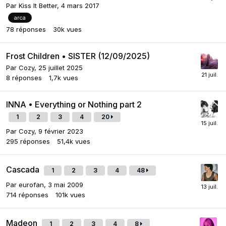
Par
Kiss It Better
,
4 mars 2017
arca
78
réponses
30k
vues
Frost Children • SISTER (12/09/2025)
Par
Cozy
,
25 juillet 2025
8
réponses
1,7k
vues
INNA • Everything or Nothing part 2
1
2
3
4
20
Par
Cozy
,
9 février 2023
295
réponses
51,4k
vues
Cascada
1
2
3
4
48
Par
eurofan
,
3 mai 2009
714
réponses
101k
vues
Madeon
1
2
3
4
8