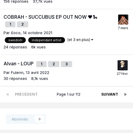
156
réponses
37,7k
vues
COBRAH - SUCCUBUS EP OUT NOW 🖤🐍
1
2
Par
£oco
,
14 octobre 2021
(et 3 en plus)
swedish
independant artist
24
réponses
6k
vues
Alvan - LOUP
1
2
3
Par
Fulenn
,
13 avril 2022
30
réponses
8,1k
vues
PRÉCÉDENT
Page 1 sur 112
SUIVANT
Abonnés
0