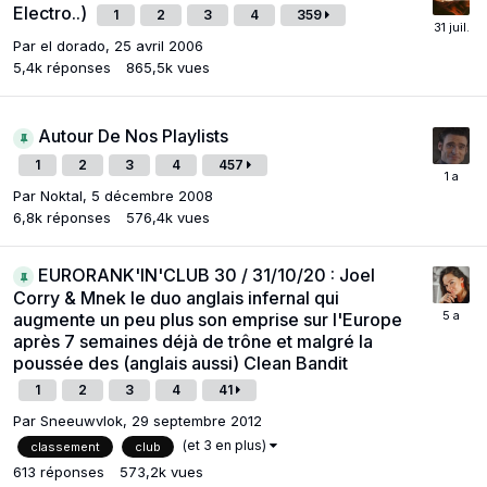
Electro..)
1
2
3
4
359
Par
el dorado
,
25 avril 2006
5,4k
réponses
865,5k
vues
Autour De Nos Playlists
1
2
3
4
457
Par
Noktal
,
5 décembre 2008
6,8k
réponses
576,4k
vues
EURORANK'IN'CLUB 30 / 31/10/20 : Joel
Corry & Mnek le duo anglais infernal qui
augmente un peu plus son emprise sur l'Europe
après 7 semaines déjà de trône et malgré la
poussée des (anglais aussi) Clean Bandit
1
2
3
4
41
Par
Sneeuwvlok
,
29 septembre 2012
(et 3 en plus)
classement
club
613
réponses
573,2k
vues