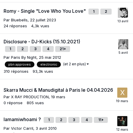
Romy - Single "Love Who You Love"
1
2
Par
Bluebells
,
22 juillet 2023
24
réponses
4,3k
vues
Disclosure - DJ-Kicks (15.10.2021)
1
2
3
4
21
Par
Paris By Night
,
25 mai 2012
(et 2 en plus)
pbn approves
electronic
310
réponses
93,3k
vues
Skarra Mucci & Manudigital à Paris le 04.04.2026
Par
X RAY PRODUCTION
,
19 mars
0
réponse
805
vues
Iamamiwhoami ?
1
2
3
4
11
Par
Victor Carril
,
3 avril 2010