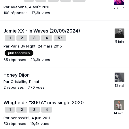
Par
Akabane
,
4 août 2011
108
réponses
17,3k
vues
Jamie XX - In Waves (20/09/2024)
1
2
3
4
5
Par
Paris By Night
,
24 mars 2015
pbn approves
65
réponses
23,3k
vues
Honey Dijon
Par
Cristallin
,
11 mai
2
réponses
770
vues
Whigfield - "SUGA" new single 2020
1
2
3
4
Par
benassi82
,
4 juin 2011
50
réponses
19,4k
vues