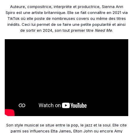
Auteure, compositrice, interprète et productrice, Sienna Ann
Spiro est une artiste britannique. Elle se fait connaître en 2021 via
TikTok où elle poste de nombreuses covers ou même des titres
inédits. Ceci lui permet de se faire une petite popularité et ainsi
de sortir en 2024, son tout premier titre
Need Me
.
Son style musical se situe entre la pop, le jazz et la soul. Elle cite
parmi ses influences Etta James, Elton John ou encore Amy