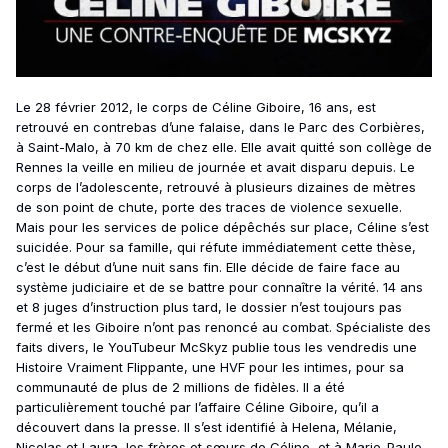
Le 28 février 2012, le corps de Céline Giboire, 16 ans, est
retrouvé en contrebas d’une falaise, dans le Parc des Corbières,
à Saint-Malo, à 70 km de chez elle. Elle avait quitté son collège de
Rennes la veille en milieu de journée et avait disparu depuis. Le
corps de l’adolescente, retrouvé à plusieurs dizaines de mètres
de son point de chute, porte des traces de violence sexuelle.
Mais pour les services de police dépêchés sur place, Céline s’est
suicidée. Pour sa famille, qui réfute immédiatement cette thèse,
c’est le début d’une nuit sans fin. Elle décide de faire face au
système judiciaire et de se battre pour connaître la vérité. 14 ans
et 8 juges d’instruction plus tard, le dossier n’est toujours pas
fermé et les Giboire n’ont pas renoncé au combat. Spécialiste des
faits divers, le YouTubeur McSkyz publie tous les vendredis une
Histoire Vraiment Flippante, une HVF pour les intimes, pour sa
communauté de plus de 2 millions de fidèles. Il a été
particulièrement touché par l’affaire Céline Giboire, qu’il a
découvert dans la presse. Il s’est identifié à Helena, Mélanie,
Nicolas et Laura, les frères et sœurs de Céline, et à Marie-Paule