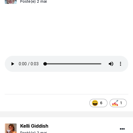
Posté(e)
2 mai
6
1
Kelli Giddish
Posté(e)
2 mai