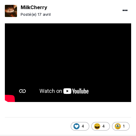
MilkCherry
Posté(e)
17 avril
4
4
1