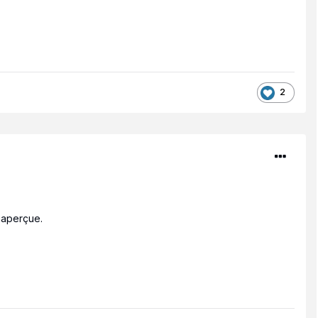
2
inaperçue.