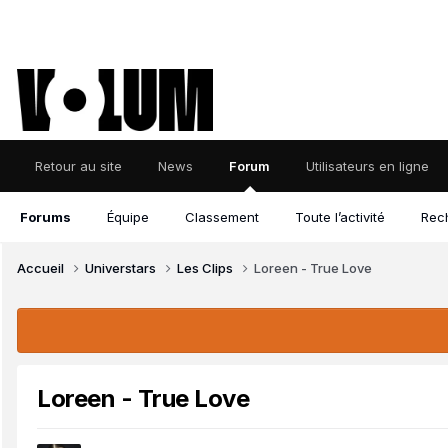
Retour au site
News
Forum
Utilisateurs en ligne
Forums
Équipe
Classement
Toute l’activité
Rec
Accueil
Universtars
Les Clips
Loreen - True Love
Loreen - True Love