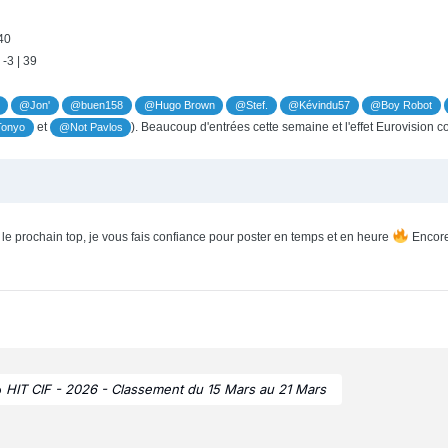
 40
 -3 | 39
@Jon'
@buen158
@Hugo Brown
@Stef.
@Kévindu57
@Boy Robot
et
). Beaucoup d'entrées cette semaine et l'effet Eurovision 
onyo
@Not Pavlos
le prochain top, je vous fais confiance pour poster en temps et en heure
Encore
o
HIT CIF - 2026 - Classement du 15 Mars au 21 Mars