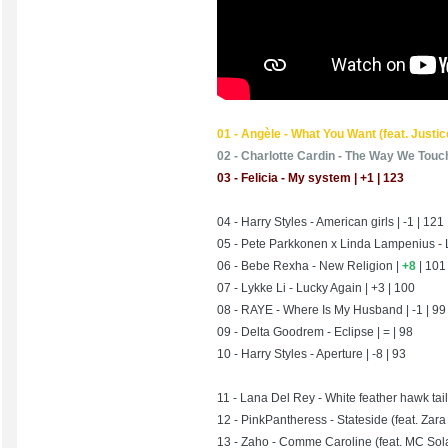
01 - Angèle - What You Want (feat. Justice
02 - Charlotte Cardin - The Way We Touch
03 - Felicia - My system | +1 | 123
04 - Harry Styles - American girls | -1 | 121
05 - Pete Parkkonen x Linda Lampenius - Li
06 - Bebe Rexha - New Religion |
+8
| 101
07 - Lykke Li - Lucky Again | +3 | 100
08 - RAYE - Where Is My Husband | -1 | 99
09 - Delta Goodrem - Eclipse | = | 98
10 - Harry Styles - Aperture | -8 | 93
11 - Lana Del Rey - White feather hawk tail
12 - PinkPantheress - Stateside (feat. Zara 
13 - Zaho - Comme Caroline (feat. MC Sola