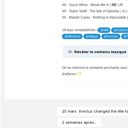
48 - Joyce Wrice - Break Me In |
NE
| 40
49 - Taylor Swift - The fate of Ophelia | -6 |
50 - Mariah Carey - Nothing Is Impossible |
18 tops comptabilisés (
@Will
@Solstice
@Mistaken
@Aliguiz
@Invictus
@T
Révéler le contenu masqué
On se retrouve la semaine prochaine avec 
d'ailleurs
25 mars
Invictus
changed the title t
2 semaines après...