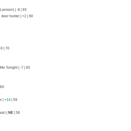
Larsson) | -8 | 93
 deer hunter | +2 | 90
-9 | 70
Me Tonight | -7 | 65
 60
r |
+14
| 59
ar) |
NE
| 58