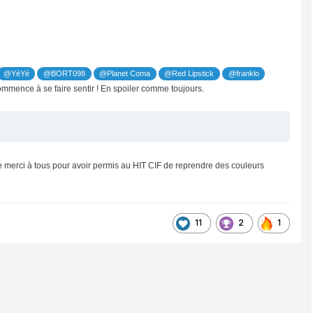
@YéYé
@BORT098
@Planet Coma
@Red Lipstick
@franklo
commence à se faire sentir ! En spoiler comme toujours.
 merci à tous pour avoir permis au HIT CIF de reprendre des couleurs
11
2
1