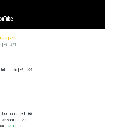
) | = | 240
 | +3 | 173
ekinheitin | +3 | 106
 deer hunter | +1 | 90
Larsson) | -1 | 81
ar) |
+13
| 80