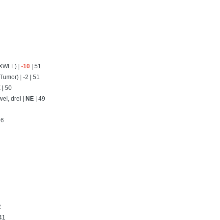
XXWLL) |
-10
| 51
Tumor) | -2 | 51
E
| 50
i, drei |
NE
| 49
46
2
 41