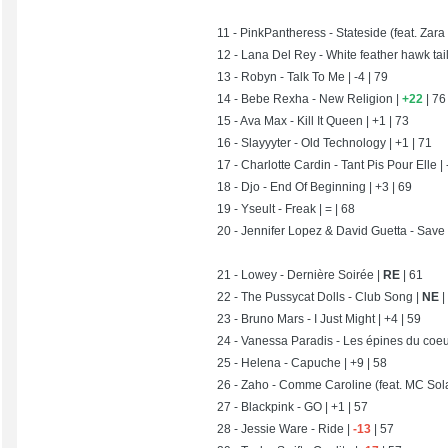
11 - PinkPantheress - Stateside (feat. Zara 
12 - Lana Del Rey - White feather hawk tail
13 - Robyn - Talk To Me | -4 | 79
14 - Bebe Rexha - New Religion |
+22
| 76
15 - Ava Max - Kill It Queen | +1 | 73
16 - Slayyyter - Old Technology | +1 | 71
17 - Charlotte Cardin - Tant Pis Pour Elle | 
18 - Djo - End Of Beginning | +3 | 69
19 - Yseult - Freak | = | 68
20 - Jennifer Lopez & David Guetta - Save 
21 - Lowey - Dernière Soirée |
RE
| 61
22 - The Pussycat Dolls - Club Song |
NE
|
23 - Bruno Mars - I Just Might | +4 | 59
24 - Vanessa Paradis - Les épines du coeu
25 - Helena - Capuche | +9 | 58
26 - Zaho - Comme Caroline (feat. MC Sola
27 - Blackpink - GO | +1 | 57
28 - Jessie Ware - Ride |
-13
| 57