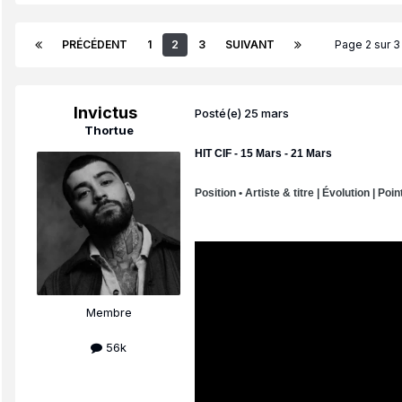
PRÉCÉDENT
1
2
3
SUIVANT
Page 2 sur 
Invictus
Posté(e)
25 mars
Thortue
HIT CIF - 15 Mars - 21 Mars
Position • Artiste & titre | Évolution | Poin
Membre
56k