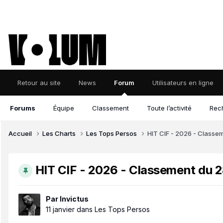
Retour au site
News
Forum
Utilisateurs en ligne
Forums
Équipe
Classement
Toute l’activité
Rec
Accueil
Les Charts
Les Tops Persos
HIT CIF - 2026 - Classem
HIT CIF - 2026 - Classement du 28
Par
Invictus
11 janvier
dans
Les Tops Persos