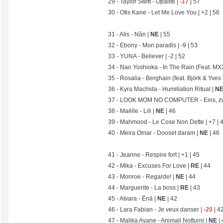
29 - Taylor Swift - Opalite |
-17
| 57
30 - Otis Kane - Let Me Love You | +2 | 56
31 - Alis - Nân |
NE
| 55
32 - Ebony - Mon paradis | -9 | 53
33 - YUNA - Believer | -2 | 52
34 - Nao Yoshioka - In The Rain (Feat. M
35 - Rosalia - Berghain (feat. Björk & Yves 
36 - Kyra Machida - Humiliation Ritual |
N
37 - LOOK MOM NO COMPUTER - Eins, zwe
38 - Maëlle - Lili |
NE
| 46
39 - Mahmood - Le Cose Non Dette | +7 | 
40 - Meira Omar - Dooset daram |
NE
| 46
41 - Jeanne - Respire fort | +1 | 45
42 - Mika - Excuses For Love |
RE
| 44
43 - Monroe - Regarde! |
NE
| 44
44 - Marguerite - La boss |
RE
| 43
45 - Atvara - Ēnā |
NE
| 42
46 - Lara Fabian - Je veux danser |
-20
| 4
47 - Malika Ayane - Animali Notturni |
NE
|