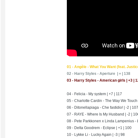
01 - Angèle - What You Want (feat. Justice
02 - Harry Styles - Aperture | = | 138
03 - Harry Styles - American girls | +3 | 
04 - Felicia - My system | +7 | 117
05 - Charlotte Cardin - The Way We Touch
06 - Ditonellapiaga - Che fastidio! | -2 | 10
07 - RAYE - Where Is My Husband | -2 | 10
08 - Pete Parkkonen x Linda Lampenius - L
09 - Delta Goodrem - Eclipse | +1 | 100
10 - Lykke Li - Lucky Again | -3 | 98