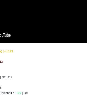
) | = | 193
123
 |
NE
| 112
7
6
iekinheitin |
+10
| 104