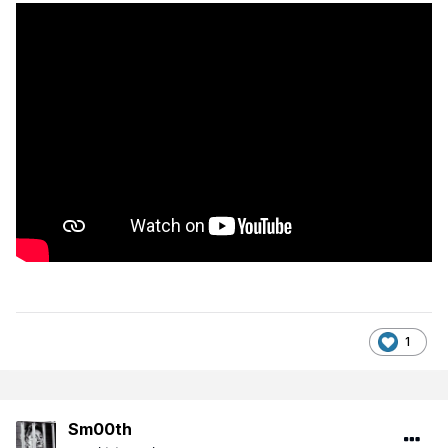
1
Sm00th