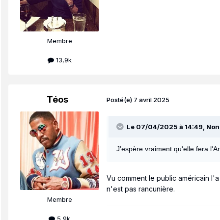
Membre
13,9k
Téos
Posté(e)
7 avril 2025
Le 07/04/2025 à 14:49,
Non
J’espère vraiment qu'elle fera l'
Vu comment le public américain l'a 
n'est pas rancunière.
Membre
5,9k