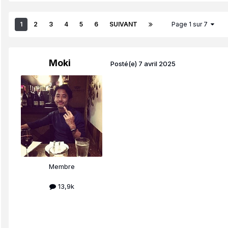
1
2
3
4
5
6
SUIVANT
Page 1 sur 7
Moki
Posté(e)
7 avril 2025
Membre
13,9k