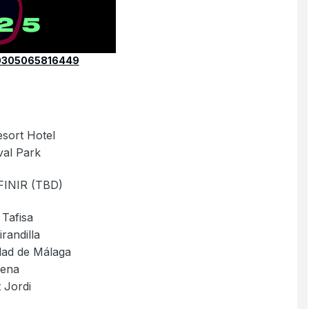
30305065816449
sort Hotel
val Park
FINIR (TBD)
Tafisa
randilla
udad de Málaga
rena
 Jordi