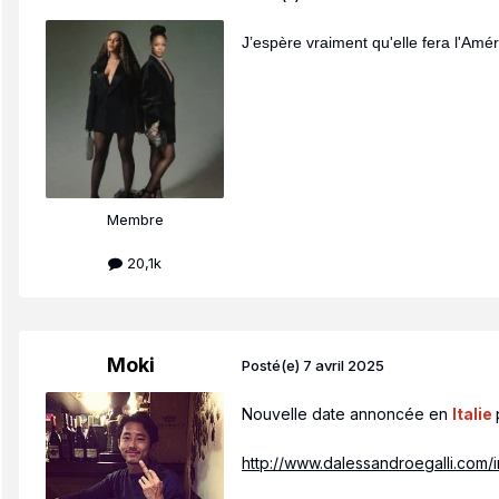
J’espère vraiment qu'elle fera l'Amé
Membre
20,1k
Moki
Posté(e)
7 avril 2025
Nouvelle date annoncée en
Italie
http://www.dalessandroegalli.com