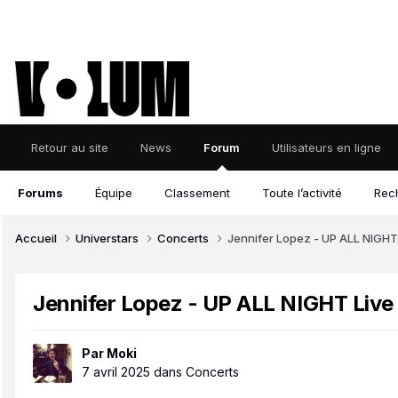
Retour au site
News
Forum
Utilisateurs en ligne
Forums
Équipe
Classement
Toute l’activité
Rec
Accueil
Universtars
Concerts
Jennifer Lopez - UP ALL NIGHT
Jennifer Lopez - UP ALL NIGHT Live
Par
Moki
7 avril 2025
dans
Concerts