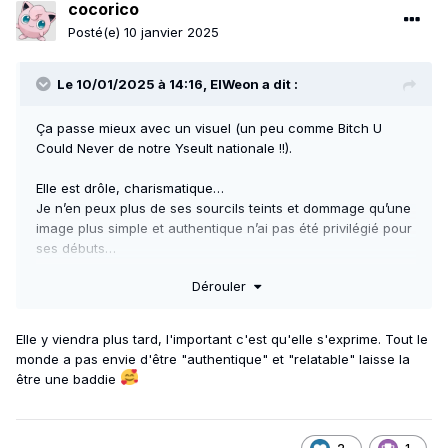
cocorico
Posté(e)
10 janvier 2025
Le 10/01/2025 à 14:16,
ElWeon
a dit :
Ça passe mieux avec un visuel (un peu comme Bitch U
Could Never de notre Yseult nationale !!).
Elle est drôle, charismatique…
Je n’en peux plus de ses sourcils teints et dommage qu’une
image plus simple et authentique n’ai pas été privilégié pour
ses débuts…
Dérouler
Mais au moins c’est assumé. Mais vu le potentiel dément de
Jade, ce n’est pas la bonne direction artistique…
Elle y viendra plus tard, l'important c'est qu'elle s'exprime. Tout le
monde a pas envie d'être "authentique" et "relatable" laisse la
être une baddie