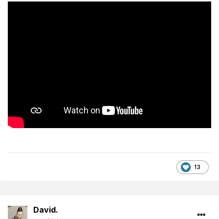
13
David.