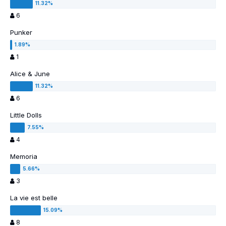
6
Punker
1
Alice & June
6
Little Dolls
4
Memoria
3
La vie est belle
8