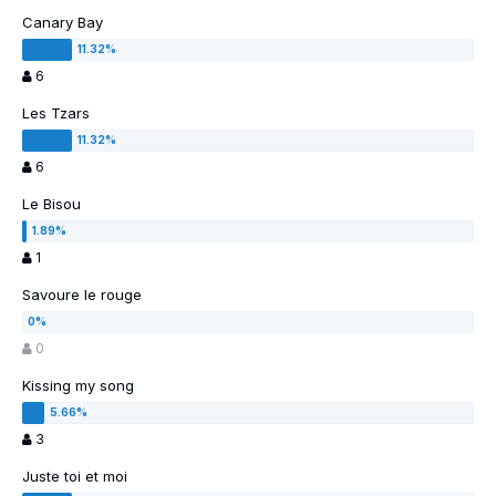
Canary Bay
6
Les Tzars
6
Le Bisou
1
Savoure le rouge
0
Kissing my song
3
Juste toi et moi