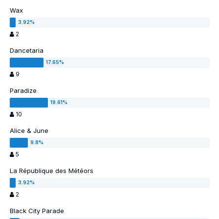
Wax
2
Dancetaria
9
Paradize
10
Alice & June
5
La République des Météors
2
Black City Parade