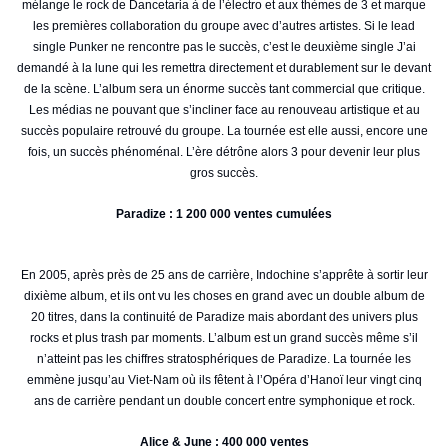
mélange le rock de Dancetaria à de l’électro et aux thèmes de 3 et marque
les premières collaboration du groupe avec d’autres artistes. Si le lead
single Punker ne rencontre pas le succès, c’est le deuxième single J’ai
demandé à la lune qui les remettra directement et durablement sur le devant
de la scène. L’album sera un énorme succès tant commercial que critique.
Les médias ne pouvant que s’incliner face au renouveau artistique et au
succès populaire retrouvé du groupe. La tournée est elle aussi, encore une
fois, un succès phénoménal. L’ère détrône alors 3 pour devenir leur plus
gros succès.
Paradize : 1 200 000 ventes cumulées
En 2005, après près de 25 ans de carrière, Indochine s’apprête à sortir leur
dixième album, et ils ont vu les choses en grand avec un double album de
20 titres, dans la continuité de Paradize mais abordant des univers plus
rocks et plus trash par moments. L’album est un grand succès même s’il
n’atteint pas les chiffres stratosphériques de Paradize. La tournée les
emmène jusqu’au Viet-Nam où ils fêtent à l’Opéra d’Hanoï leur vingt cinq
ans de carrière pendant un double concert entre symphonique et rock.
Alice & June : 400 000 ventes