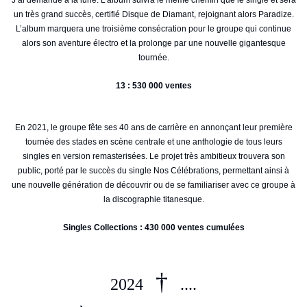
J’ai demandé à la lune. L’album suivra le même chemin que le single et sera
un très grand succès, certifié Disque de Diamant, rejoignant alors Paradize.
L’album marquera une troisième consécration pour le groupe qui continue
alors son aventure électro et la prolonge par une nouvelle gigantesque
tournée.
13 : 530 000 ventes
En 2021, le groupe fête ses 40 ans de carrière en annonçant leur première
tournée des stades en scène centrale et une anthologie de tous leurs
singles en version remasterisées. Le projet très ambitieux trouvera son
public, porté par le succès du single Nos Célébrations, permettant ainsi à
une nouvelle génération de découvrir ou de se familiariser avec ce groupe à
la discographie titanesque.
Singles Collections :
430 000 ventes cumulées
†
2024
....