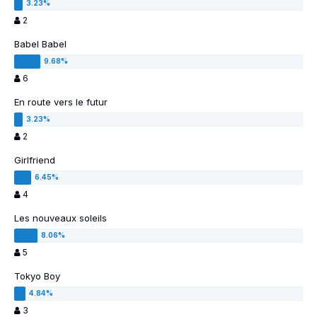
2
Babel Babel
6
En route vers le futur
2
Girlfriend
4
Les nouveaux soleils
5
Tokyo Boy
3