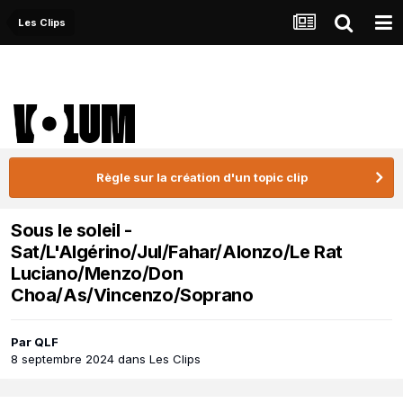
Les Clips
Règle sur la création d'un topic clip
Sous le soleil -
Sat/L'Algérino/Jul/Fahar/Alonzo/Le Rat
Luciano/Menzo/Don
Choa/As/Vincenzo/Soprano
Par
QLF
8 septembre 2024
dans
Les Clips