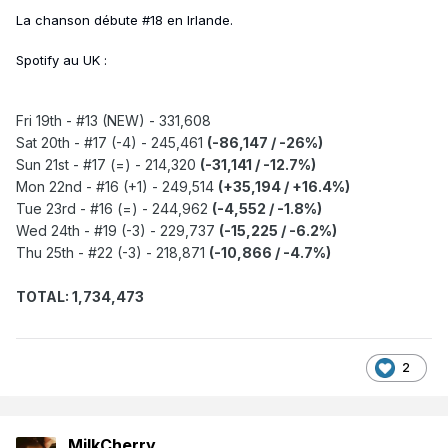
La chanson débute #18 en Irlande.
Spotify au UK
:
Fri 19th - #13 (NEW) - 331,608
Sat 20th - #17 (-4) - 245,461
(-86,147
/ -26%)
Sun 21st - #17 (=) - 214,320
(-31,141 / -12.7%)
Mon 22nd - #16 (+1) - 249,514
(+35,194
/ +16.4%)
Tue 23rd - #16 (=) - 244,962
(-4,552
/ -1.8%)
Wed 24th - #19 (-3) - 229,737
(-15,225 / -6.2%)
Thu 25th - #22 (-3) - 218,871
(-10,866 / -4.7%)
TOTAL: 1,734,473
2
MilkCherry