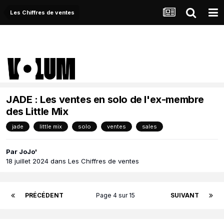
Les Chiffres de ventes
JADE : Les ventes en solo de l'ex-membre
des Little Mix
jade
little mix
solo
ventes
sales
Par
JoJo'
18 juillet 2024
dans
Les Chiffres de ventes
PRÉCÉDENT
Page 4 sur 15
SUIVANT