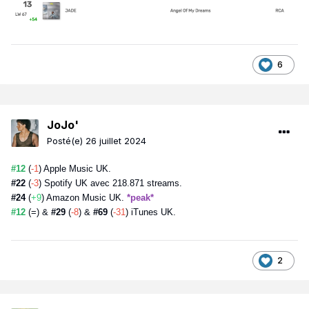
6
JoJo'
Posté(e)
26 juillet 2024
#12
(
-1
) Apple Music UK.
#22
(
-3
) Spotify UK avec 218.871 streams.
#24
(
+9
) Amazon Music UK.
*peak*
#12
(=) &
#29
(
-8
) &
#69
(
-31
) iTunes UK.
2