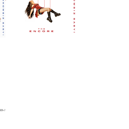
69-//