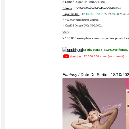
> Certifié Disque De Platine (40.000).
Irlande
:
18
-33-43-36-48-49-45-46-40-50-48-58-//
Royaume-Uni
:
07
-
13
-
18
-
10
-
18
-21-22-24-
19
-28-28-35-7
> 460.000 exemplaires vendus.
> Certifié Disque D'Or (400.000).
USA
:
> 100.000 exemplaires vendus (ventes pures + ven
Spotify Monde
: 80.000.000 écoutes.
Youtube
: 22.000.000 vues (en cumulé).
Fantasy
/ Date De Sortie : 18/10/20