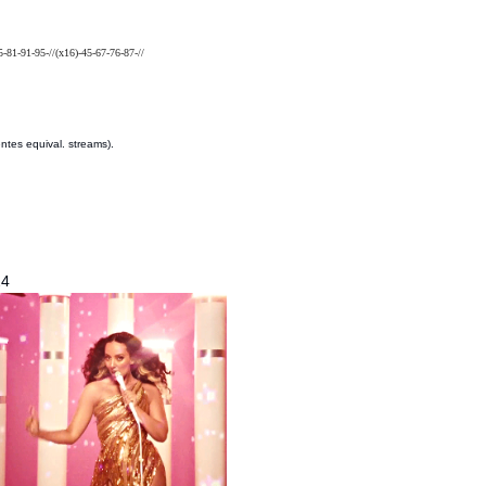
5-81-91-95-//(x16)-45-67-76-87-//
tes equival. streams).
24