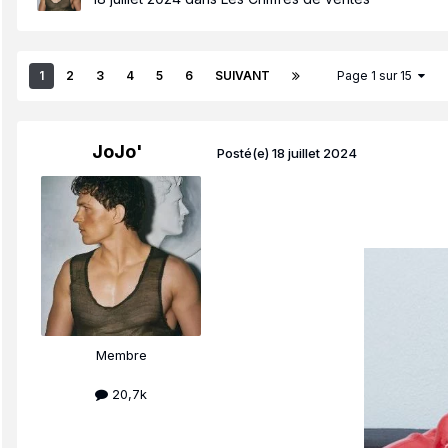
1
2
3
4
5
6
SUIVANT
Page 1 sur 15
JoJo'
Posté(e)
18 juillet 2024
Membre
20,7k