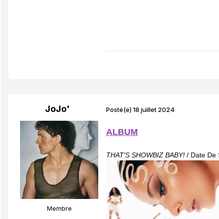
JoJo'
Posté(e)
18 juillet 2024
ALBUM
THAT'S SHOWBIZ BABY!
/ Date De
Membre