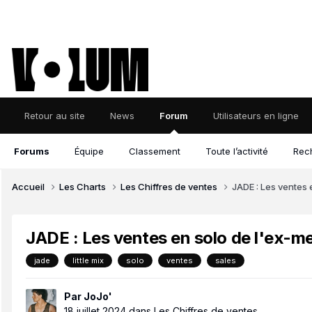
Retour au site
News
Forum
Utilisateurs en ligne
Forums
Équipe
Classement
Toute l’activité
Rec
Accueil
Les Charts
Les Chiffres de ventes
JADE : Les ventes 
JADE : Les ventes en solo de l'ex-m
jade
little mix
solo
ventes
sales
Par
JoJo'
18 juillet 2024
dans
Les Chiffres de ventes