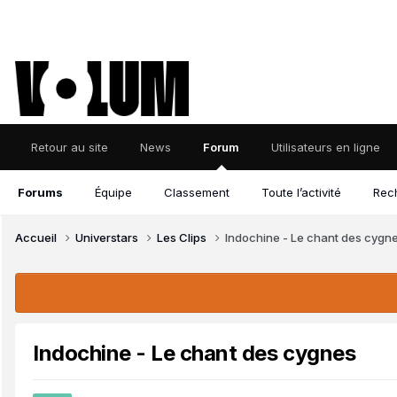
Retour au site
News
Forum
Utilisateurs en ligne
Forums
Équipe
Classement
Toute l’activité
Rec
Accueil
Universtars
Les Clips
Indochine - Le chant des cygn
Indochine - Le chant des cygnes