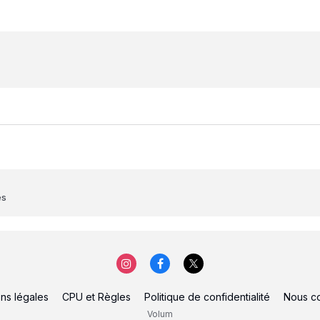
es
ns légales
CPU et Règles
Politique de confidentialité
Nous co
Volum