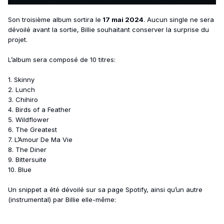
Son troisième album sortira le
17 mai 2024
. Aucun single ne sera
dévoilé avant la sortie, Billie souhaitant conserver la surprise du
projet.
L’album sera composé de 10 titres:
1. Skinny
2. Lunch
3. Chihiro
4. Birds of a Feather
5. Wildflower
6. The Greatest
7. L’Amour De Ma Vie
8. The Diner
9. Bittersuite
10. Blue
Un snippet a été dévoilé sur sa page Spotify, ainsi qu’un autre
(instrumental) par Billie elle-même: