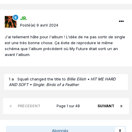
partie "Pop" ou "R&B" et on en parle directement dans la partie
Actu...
JR.
Posté(e)
9 avril 2024
J'ai tellement hâte pour l'album ! L'idée de ne pas sortir de single
est une très bonne chose. Ça évite de reproduire le même
schéma que l'album précédent où My Future était sorti un an
avant l'album.
1 a
Squall
changed the title to
Billie Eilish • HIT ME HARD
AND SOFT • Single: Birds of a Feather
PRÉCÉDENT
Page 1 sur 48
SUIVANT
Abonnés
8