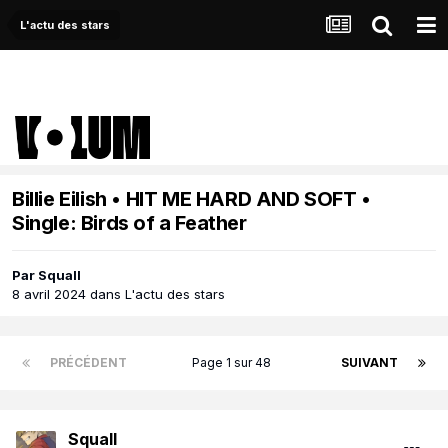
L'actu des stars
Billie Eilish • HIT ME HARD AND SOFT •
Single: Birds of a Feather
Par
Squall
8 avril 2024
dans
L'actu des stars
PRÉCÉDENT
Page 1 sur 48
SUIVANT
Squall