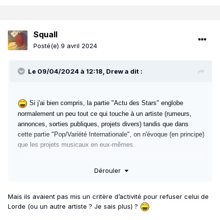
Squall
Posté(e)
9 avril 2024
Le 09/04/2024 à 12:18,
Drew
a dit :
Si j'ai bien compris, la partie "Actu des Stars" englobe
normalement un peu tout ce qui touche à un artiste (rumeurs,
annonces, sorties publiques, projets divers) tandis que dans
cette partie "Pop/Variété Internationale", on n'évoque (en principe)
que les projets musicaux en eux-mêmes.
Billie est une artiste désormais confirmée donc effectivement,
Dérouler
c'est un peu surprenant qu'elle n'ait pas un topic dans la partie
Actu.
Ce qui est assez compliqué à comprendre, c'est que pour des
Mais ils avaient pas mis un critère d’activité pour refuser celui de
artistes comme Gaga ou Beyoncé (et même Dua Lipa
Lorde (ou un autre artiste ? Je sais plus) ?
désormais), au final, on ne créé même plus de topic dans la