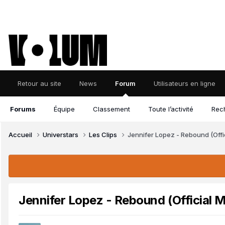
Retour au site
News
Forum
Utilisateurs en ligne
Forums
Équipe
Classement
Toute l’activité
Rec
Accueil
Universtars
Les Clips
Jennifer Lopez - Rebound (Offi
Jennifer Lopez - Rebound (Official 