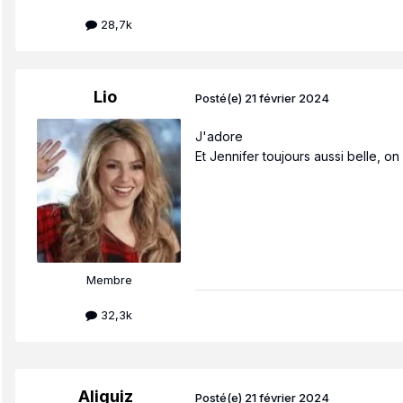
28,7k
Lio
Posté(e)
21 février 2024
J'adore
Et Jennifer toujours aussi belle, on d
Membre
32,3k
Aliguiz
Posté(e)
21 février 2024