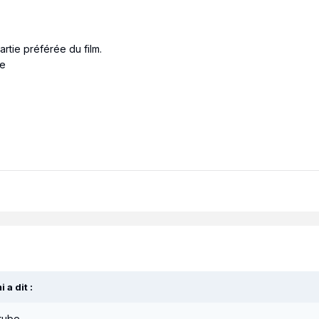
artie préférée du film.
be
i
a dit :
 tube