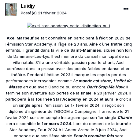
Luidjy
Posté(e)
21 février 2024
Axel Marbeuf
se fait connaître en participant à l’édition 2023 de
l’émission Star Academy, à l’âge de 23 ans. Aîné d’une fratrie cinq
enfants, il grandit dans la ville de
Saint-Mammès
, située non loin
de Dammarie-Les-Lys. Il est membre du conseil municipal de sa
ville natale. S’il a une véritable passion pour le chant, Axel
confesse dans la presse avoir des points faibles en danse et en
théâtre. Pendant l'édition 2023 il marque les esprits par des
performances incroyables comme
Le monde est stone
,
L'effet de
Masse
en
duo avec Candice
ou
encore
Don't Stop Me Now
. Il
termine son aventure aux portes de la finale le 20 janvier 2024. Il
participera à la
tournée Star Academy
en 2024 et aura le droit à
un single après l'émission. Le 17 février 2024, il reçoit son
diplôme d'ingénieur de l’ESCOM à Compiègne. Il annonce le 21
février 2024 sur son compte Instagram que son 1er single
Chante
sera disponible le
1er mars 2024
. Lors du concert de la tournée
Star Academy Tour 2024 à L'Accor Arena
le 8 juin 2024, Axel
annonce que son 2ème single
Pour la première fois
sera