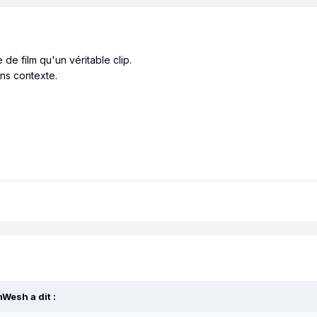
 de film qu'un véritable clip.
ans contexte.
hWesh
a dit :