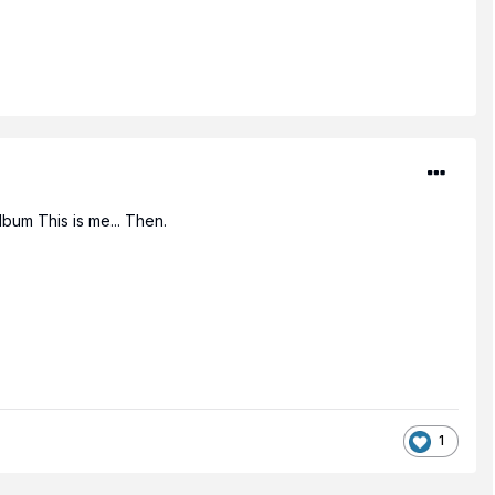
lbum This is me... Then.
1