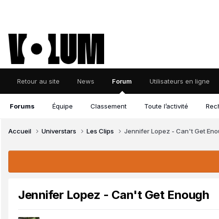
Retour au site
News
Forum
Utilisateurs en ligne
Forums
Équipe
Classement
Toute l’activité
Rec
Accueil
Universtars
Les Clips
Jennifer Lopez - Can't Get En
Jennifer Lopez - Can't Get Enough