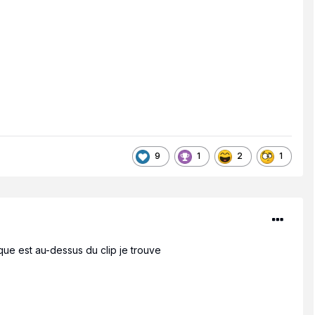
9
1
2
1
ique est au-dessus du clip je trouve