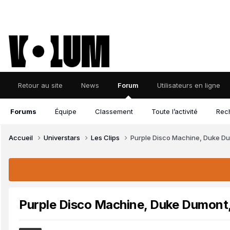
Retour au site
News
Forum
Utilisateurs en ligne
Forums
Équipe
Classement
Toute l’activité
Rec
Accueil
Universtars
Les Clips
Purple Disco Machine, Duke Du
Purple Disco Machine, Duke Dumont