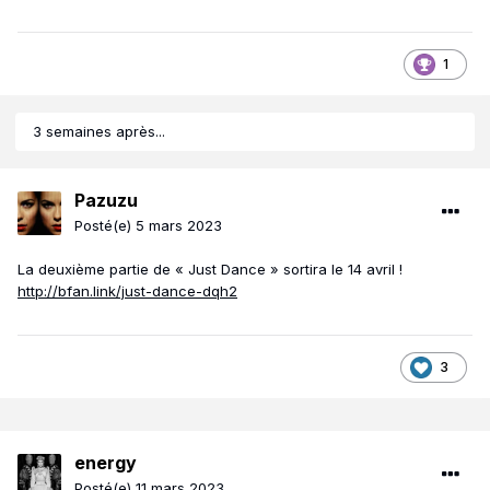
1
3 semaines après...
Pazuzu
Posté(e)
5 mars 2023
La deuxième partie de « Just Dance » sortira le 14 avril !
http://bfan.link/just-dance-dqh2
3
energy
Posté(e)
11 mars 2023