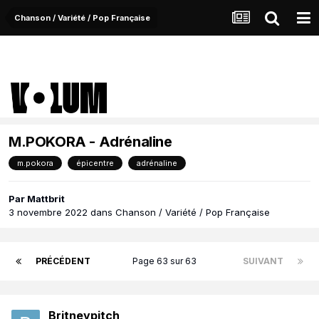
Chanson / Variété / Pop Française
M.POKORA - Adrénaline
m.pokora
épicentre
adrénaline
Par
Mattbrit
3 novembre 2022
dans
Chanson / Variété / Pop Française
PRÉCÉDENT
Page 63 sur 63
SUIVANT
Britneypitch