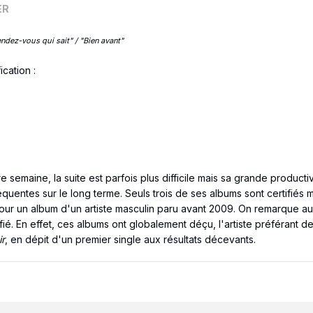
ER
ndez-vous qui sait" / "Bien avant"
fication
:
re semaine, la suite est parfois plus difficile mais sa grande product
entes sur le long terme. Seuls trois de ses albums sont certifiés mai
our un album d'un artiste masculin paru avant 2009. On remarque au
fié. En effet, ces albums ont globalement déçu, l'artiste préférant d
ir
, en dépit d'un premier single aux résultats décevants.