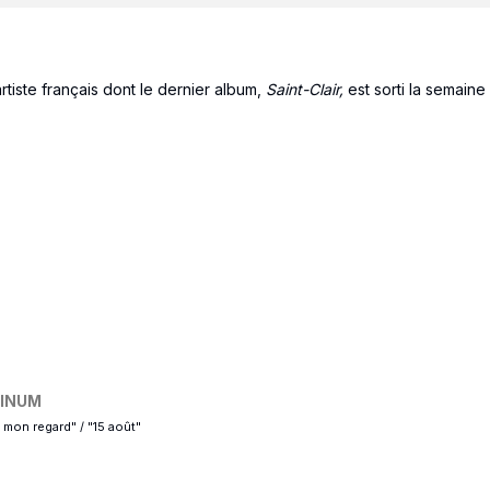
iste français dont le dernier album,
Saint-Clair,
est sorti la semaine
TINUM
 mon regard" / "15 août"