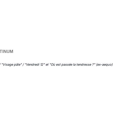
ATINUM
 "Visage pâle" / "Vendredi 12" et "Où est passée la tendresse ?" (ex-aequo)