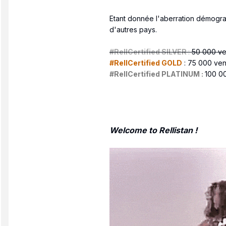
Etant donnée l'aberration démograp
d'autres pays.
#RellCertified SILVER
:
50 000 ve
#RellCertified GOLD
: 75 000 ven
#RellCertified PLATINUM :
100 0
Welcome to Rellistan !