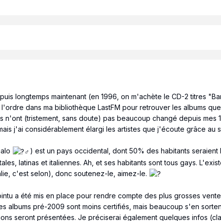
s longtemps maintenant (en 1996, on m'achète le CD-2 titres "Barbi
 de l'ordre dans ma bibliothèque LastFM pour retrouver les albums que 
 n'ont (tristement, sans doute) pas beaucoup changé depuis mes 1
is j'ai considérablement élargi les artistes que j'écoute grâce au 
galo
) est un pays occidental, dont 50% des habitants seraient l
es, latinas et italiennes. Ah, et ses habitants sont tous gays. L'ex
lie, c'est selon), donc soutenez-le, aimez-le.
intu a été mis en place pour rendre compte des plus grosses ventes
s albums pré-2009 sont moins certifiés, mais beaucoup s'en sortent
cations seront présentées. Je préciserai également quelques infos (c