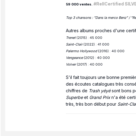
#RellCertified SILV
59 000 ventes
.
Top 3 chansons : "Dans la merco Benz" / "Re
Autres albums
proches d'une certi
Trenet
(2015) : 45 000
Saint-Clair
(2022) : 41 000
Palermo Hollywood
(2016) : 40 000
Vengeance
(2012) : 40 000
Volver
(2017) : 40 000
S'il fait toujours une bonne premiè
des écoutes catalogues très conséqu
chiffres de
Trash yéyé
sont bons p
Superbe
et
Grand Prix
n'a été certi
très, très bon début pour
Saint-Cla