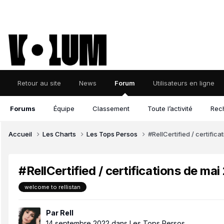
Retour au site
News
Forum
Utilisateurs en ligne
Forums
Équipe
Classement
Toute l’activité
Rec
Accueil
Les Charts
Les Tops Persos
#RellCertified / certific
#RellCertified / certifications de ma
welcome to rellistan
Par
Rell
14 septembre 2022
dans
Les Tops Persos