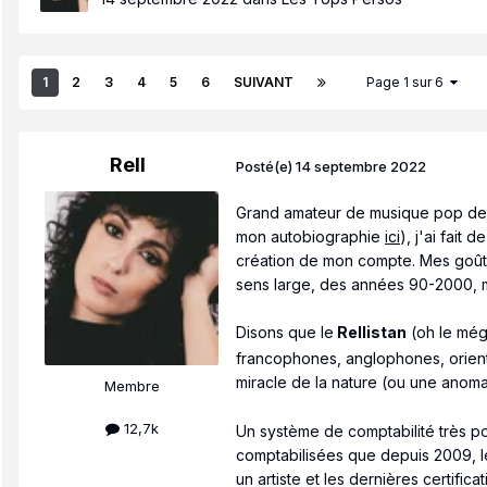
1
2
3
4
5
6
SUIVANT
Page 1 sur 6
Rell
Posté(e)
14 septembre 2022
Grand amateur de musique pop depui
mon autobiographie
ici
), j'ai fait
création de mon compte. Mes goûts
sens large, des années 90-2000, ma
Disons que le
Rellistan
(oh le mé
francophones, anglophones, oriental
miracle de la nature (ou une anoma
Membre
12,7k
Un système de comptabilité très po
comptabilisées que depuis 2009, le
un artiste et les dernières certifi