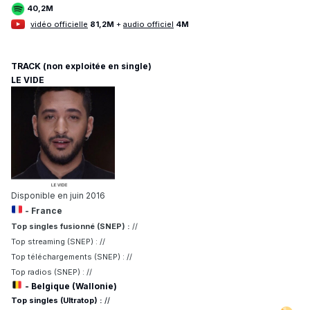
40,2M
vidéo officielle
81,2M
+
audio officiel
4M
TRACK (non exploitée en single)
LE VIDE
Disponible en juin 2016
- France
Top singles fusionné (SNEP) :
//
Top streaming (SNEP) : //
Top téléchargements (SNEP) : //
Top radios (SNEP) : //
- Belgique (Wallonie)
Top singles (Ultratop) :
//