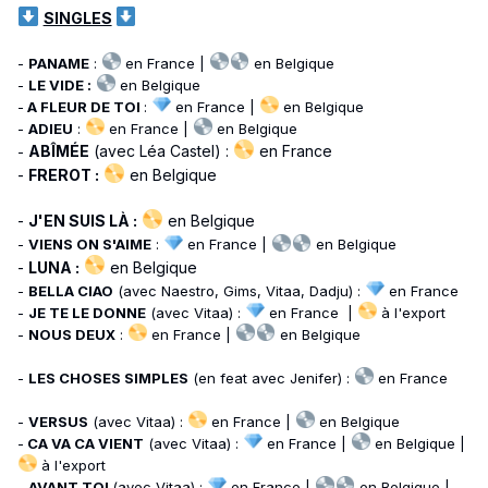
SINGLES
-
PANAME
:
en France |
en Belgique
-
LE VIDE :
en Belgique
-
A FLEUR DE TOI
:
en France |
en Belgique
-
ADIEU
:
en France |
en Belgique
ABÎMÉE
(avec Léa Castel) :
en France
-
-
FREROT :
en Belgique
-
J'EN SUIS LÀ :
en Belgique
-
VIENS ON S'AIME
:
en France |
en Belgique
-
LUNA :
en Belgique
-
BELLA CIAO
(avec Naestro, Gims, Vitaa, Dadju) :
en France
-
JE TE LE DONNE
(avec Vitaa) :
en France |
à l'export
-
NOUS DEUX
:
en France |
en Belgique
-
LES CHOSES SIMPLES
(en feat avec Jenifer) :
en France
-
VERSUS
(avec Vitaa) :
en France |
en Belgique
-
CA VA CA VIENT
(avec Vitaa) :
en France |
en Belgique |
à l'export
-
AVANT TOI
(avec Vitaa) :
en France |
en Belgique |