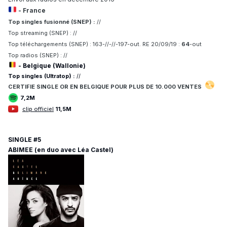
- France
Top singles fusionné (SNEP) :
//
Top streaming (SNEP) : //
Top téléchargements (SNEP) : 163-//-//-197-out. RE 20/09/19 :
64
-out
Top radios (SNEP) : //
- Belgique (Wallonie)
Top singles (Ultratop) :
//
CERTIFIE
SINGLE OR EN BELGIQUE POUR
PLUS DE 10.
000 VENTES
7,2M
clip officiel
11,5M
SINGLE #5
ABIMEE (en duo avec Léa Castel)