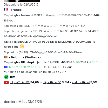
Disponible le 02/12/2016
- France
Top singles fusionné (SNEP) :
//-//-//-//-//-//-//-//-196-172-178-150-
148
-
166-out
Top streaming (SNEP) : //-//-//-//-//-//-//-//-//-//-//-
191
-194-out
Top téléchargements (SNEP) : //-//-//-//-//-141-65-78-
37
-52-55-51-43-51-
65-75-92-127-152-174-//-196-//-180-out
CERTIFIE SINGLE OR POUR PLUS DE 15 MILLIONS D'EQUIVALENTS
STREAMS
Top radios (SNEP) :
77-60-//-//-87-55-61-43-
28
-50-45-out
- Belgique (Wallonie)
Top singles (Ultratop) :
[entrée
04/03/17]
40-33-25-
20
-23-24-
20-16-11-
08
-17-13-11-17-18-12-17-19
-36-41-40-44-50-47-out
#27 du top singles annuel en Belgique en 2017
18M
clip officiel V2
34,8M
+
cli p officiel V1
3,3M
+
audio offici el
3,5M
dernière
MàJ : 13/07/26