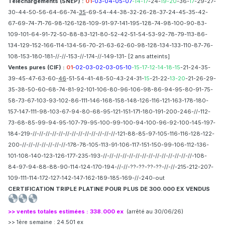
Téléchargements (SNEP) :
01
-03-04-05-07
-14-17
-24-
19-20
-36-
17
-29-27-
30-44-50-56-64-66-74-
35
-69-54-44-38-32-26-28-37-24-45-35-42-
67-69-74-71-76-98-126-128-109-91-97-141-195-128-74-98-100-90-83-
109-101-64-91-72-50-88-83-121-80-52-42-51-54-53-92-78-79-113-86-
134-129-152-166-114-134-56-70-21-63-62-60-98-128-134-133-110-87-76-
108-153-180-181-//-//-153-//-174-//-149-131- [2 ans atteints]
Ventes pures (CIF)
:
01
-02-03-02-03-05-10
-15-17-12-14-18-15
-21-24-35-
39-45-47-63-60-
46
-51-54-41-48-50-43-24-31-
15
-21-22-
13-20
-21-26-29-
35-38-50-60-68-74-81-92-101-106-80-96-106-98-86-94-95-80-91-75-
58-73-67-103-93-102-86-111-146-168-158-148-126-116-121-163-178-180-
157-147-111-98-103-67-94-80-68-95-121-151-171-180-191-200-246-//-112-
73-68-85-99-94-95-107-79-95-100-99-100-94-100-96-92-100-145-197-
184-219-//-//-//-//-//-//-//-//-//-//-//-//-//-121-88-85-97-105-116-116-128-122-
200-//-//-//-//-//-//-//-178-78-105-113-91-106-117-151-150-99-106-112-136-
101-108-140-123-126-177-235-193-//-//-//-//-//-//-//-//-//-//-//-//-//-//-108-
84-97-94-88-88-90-114-124-170-194-//-//-??-??-??-??-//-//-215-212-207-
109-111-114-172-127-142-147-162-189-185-169-//-240-out
CERTIFICATION TRIPLE PLATINE POUR PLUS DE 300.000 EX VENDUS
>> ventes totales estimées : 338.000 ex
(arrêté au 30/06/26)
>> 1ère semaine : 24.501 ex