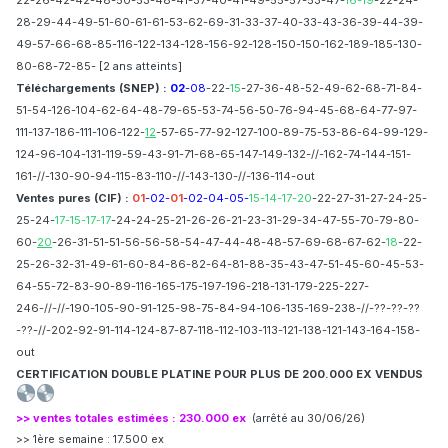
22-26-42-42-48-50-53-48-41-37-40-41-49-55-57-53-47-
16-19
-22-24-
28-29-44-49-51-60-61-61-53-62-69-31-33-37-40-33-43-36-39-44-39-
49-57-66-68-85-116-122-134-128-156-92-128-150-150-162-189-185-130-
80-68-72-85- [2 ans atteints]
Téléchargements (SNEP) :
02
-08
-22-
15
-27-36-48-52-49-62-68-71-84-
51-54-126-104-62-64-48-79-65-53-74-56-50-76-94-45-68-64-77-97-
111-137-186-111-106-122-
12
-57-65-77-92-127-100-89-75-53-86-64-99-129-
124-96-104-131-119-59-43-91-71-68-65-147-149-132-//-162-74-144-151-
161-//-130-90-94-115-83-110-//-143-130-//-136-114-out
Ventes pures (CIF)
:
01
-02-
01
-02-04-05-
15-14-17-20
-22-27-31-27-24-25-
25-24-
17-15-17-17
-24-24-25-21-26-26-21-23-31-29-34-47-55-70-79-80-
60-
20
-26-31-51-51-56-56-58-54-47-44-48-48-57-69-68-67-62-
18
-22-
25-26-32-31-49-61-60-84-86-82-64-81-88-35-43-47-51-45-60-45-53-
64-55-72-83-90-89-116-165-175-197-196-218-131-179-225-227-
246-//-//-190-105-90-91-125-98-75-84-94-106-135-169-238-//-??-??-??
-??-//-202-92-91-114-124-87-87-118-112-103-113-121-138-121-143-164-158-
out
CERTIFICATION DOUBLE PLATINE POUR PLUS DE 200.000 EX VENDUS
>> ventes totales estimées : 230.000 ex
(arrêté au 30/06/26)
>> 1ère semaine : 17.500 ex