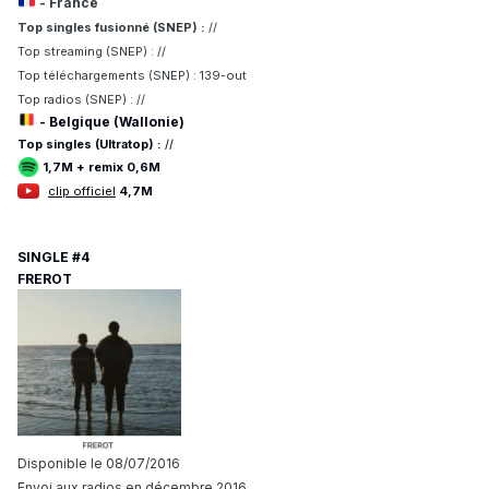
- France
Top singles fusionné (SNEP) :
//
Top streaming (SNEP) : //
Top téléchargements (SNEP) : 139-out
Top radios (SNEP) : //
- Belgique (Wallonie)
Top singles (Ultratop) :
//
1,7M + remix 0,6M
clip officiel
4,7M
SINGLE #4
FREROT
Disponible le 08/07/2016
Envoi aux radios en décembre 2016