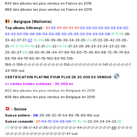
#34 des albums les plus vendus en France en 2018
#88 des albums les plus vendus en France en 2019
- Belgique (Wallonie)
Top albums (Ultratop) :
01
-02-
01-01-01-01
-02-02-03-02-03-03-04-02-
02-03-03-06-06-06-04-04-08-05-05-05-03-04-03-04-08-
11-11-16
-38-
33-42-37-37-
07
-15-20
-39-39-38-36-34-33-25-
20
-21-22-28-42-33-28-
35-
13-17-12-14-19
-22-21-
20
-22-
19-13
-21-23-26-28-24-23-24-23-22-39-
29-30-27-
20
-29-55-41-38-44-47-99-112-80-75-36-80-98-72-76-74-83-
68-116-94-111-80-91-79-160-83-110-136-
186-//-199-//-//-//-//-//-//-//-//-//-//-156-//-//-//-//-//-//-//-//-141-//-//-//-//-//-1
43-199-out
CERTIFICATION PLATINE POUR PLUS DE 20.000 EX VENDUS
>> ventes totales estimées : 30.000 ex
#02 des albums les plus vendus en Belgique en 2018
#28 des albums les plus vendus en Belgique en 2019
- Suisse
Suisse entière :
08
-29-38-32-41-54-85-78-89-86-out
Suisse romande :
01
-04-10-04-06-09
-
18-15-19
-22-34-24-24-22-
18-
20
-//-//-//-38-//-43-//-36-//-//-//-//-//-//-//-44-//-//-//-//-//-//-//-
49
-//-//-//-//
-//-//-//-//-//-//-//-//-//-//-//-//-//-//-//-47-out