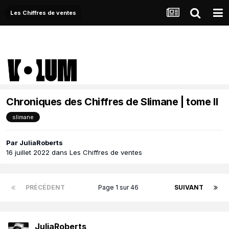
Les Chiffres de ventes
Chroniques des Chiffres de Slimane | tome II
slimane
Par
JuliaRoberts
16 juillet 2022
dans
Les Chiffres de ventes
PRÉCÉDENT
Page 1 sur 46
SUIVANT
JuliaRoberts