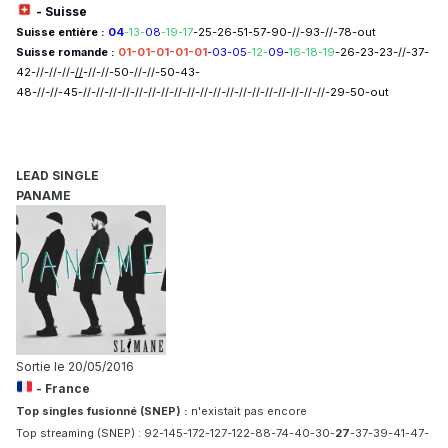
- Suisse
Suisse entière :
04
-13-
08
-19-17
-25-26-51-57-90-//-93-//-78-out
Suisse romande :
01-01-01-01-01
-03-05
-12-
09
-
16-18-19
-26-23-23-//-37-
42-//-//-//-
//
-//-//-50-//-//-50-43-
48-//-//-45-//-//-//-//-//-//-//-//-//-//-//-//-//-//-//-//-//-//-//-29-50-out
LEAD SINGLE
PANAME
Sortie le 20/05/2016
- France
Top singles fusionné (SNEP) :
n'existait pas encore
Top streaming (SNEP) : 92-145-172-127-122-88-74-40-30-
27
-37-39-41-47-