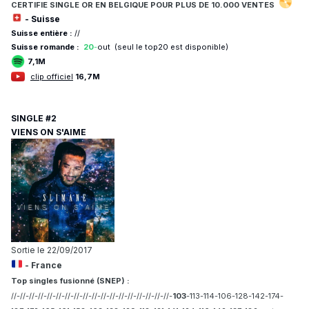
CERTIFIE
SINGLE OR EN BELGIQUE POUR
PLUS DE 10.
000 VENTES
- Suisse
Suisse entière :
//
Suisse romande :
20
-
out (seul le top20 est disponible)
7,1M
clip officiel
16,7M
SINGLE #2
VIENS ON S'AIME
Sortie le 22/09/2017
- France
Top singles fusionné (SNEP) :
//-//-//-//-//-//-//-//-//-//-//-//-//-//-//-//-//-//-
103
-113-114-106-128-142-174-