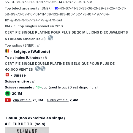
55-61-69-87-93-99-107-117-135-147-176-175-190-out
Top téléchargements (SNEP) :
10
-43-67-41-56-53-36-21-29-27-25-42-51-
58-69-73-87-116-101-111-139-102-163-180-182-173-184-197-164-
181-//-153-//-157-124-179-//-170-out
#142 du top singles annuel en 2016
CERTIFIE SINGLE PLATINE POUR PLUS DE 20 MILLIONS D'EQUIVALENTS
STREAMS (ancien seuil)
Top radios (SNEP) : //
- Belgique (Wallonie)
Top singles (Ultratop) :
//
CERTIFIE
SINGLE DOUBLE PLATINE EN BELGIQUE POUR
PLUS DE
40.
000 VENTES
- Suisse
Suisse entière :
//
Suisse romande :
16
-
out (seul le top20 est disponible)
20,1M
clip officiel
71,9M
+
audio officiel
2,4M
TRACK (non exploitée en single)
A FLEUR DE TOI (solo)