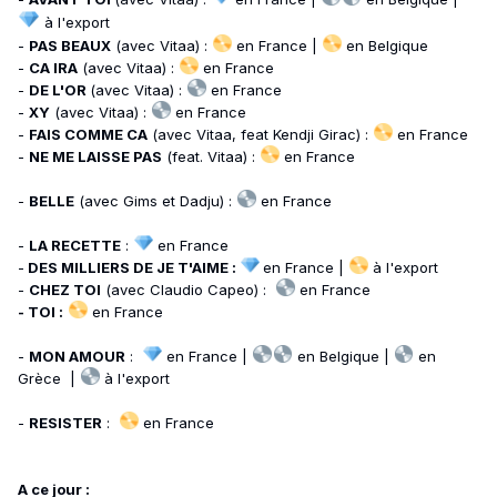
à l'export
-
PAS BEAUX
(avec Vitaa) :
en France |
en Belgique
-
CA IRA
(avec Vitaa) :
en France
-
DE L'OR
(avec Vitaa) :
en France
-
XY
(avec Vitaa) :
en France
-
FAIS COMME CA
(avec Vitaa, feat Kendji Girac) :
en France
-
NE ME LAISSE PAS
(feat. Vitaa) :
en France
-
BELLE
(avec Gims et Dadju) :
en France
-
LA RECETTE
:
en France
-
DES MILLIERS DE JE T'AIME :
en France |
à l'export
-
CHEZ TOI
(avec Claudio Capeo) :
en France
- TOI :
en France
-
MON AMOUR
:
en France |
en Belgique |
en
Grèce |
à l'export
-
RESISTER
:
en France
A ce jour
: