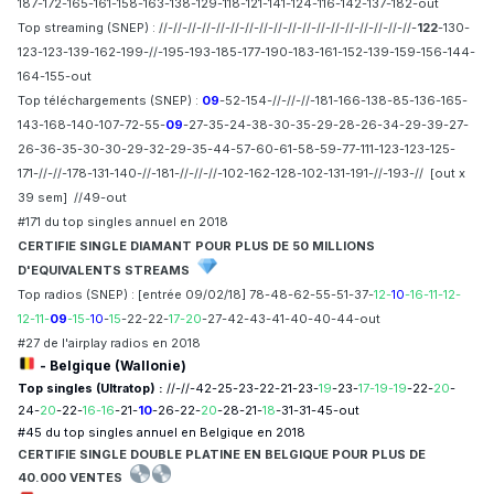
187-172-165-161-158-163-138-129-118-121-141-124-116-142-137-182-out
Top streaming (SNEP) : //-//-//-//-//-//-//-//-//-//-//-//-//-//-//-//-//-//-
122
-130-
123-123-139-162-199-//-195-193-185-177-190-183-161-152-139-159-156-144-
164-155-out
Top téléchargements (SNEP) :
09
-52-154-//-//-//-181-166-138-85-136-165-
143-168-140-107-72-55-
09
-27-35-24-38-30-35-29-28-26-34-29-39-27-
26-36-35-30-30-29-32-29-35-44-57-60-61-58-59-77-111-123-123-125-
171-//-//-178-131-140-//-181-//-//-//-102-162-128-102-131-191-//-193-//
[out x
39 sem]
//49-out
#171 du top singles annuel en 2018
CERTIFIE SINGLE DIAMANT POUR PLUS DE 50 MILLIONS
D'EQUIVALENTS STREAMS
Top radios (SNEP) : [entrée
09/02/18]
78-48-62-55-51-37-
12-
10
-16-11-12-
12-11-
09
-15-
10
-
15
-22-22-
17-20
-27-42-43-41-40-40-44-out
#27 de l'airplay radios en 2018
- Belgique (Wallonie)
Top singles (Ultratop) :
//-//-42-25-23-22-21-23-
19
-23-
17-19-19
-22-
20
-
24-
20
-22-
16-16
-21-
10
-26-22-
20
-28-21-
18
-31-31-45-out
#45 du top singles annuel en Belgique en 2018
CERTIFIE
SINGLE DOUBLE PLATINE EN BELGIQUE POUR
PLUS DE
40.
000 VENTES