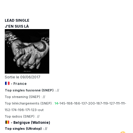
LEAD SINGLE
J'EN SUIS LÀ
Sortie le 09/06/2017
- France
Top singles fusionné (SNEP) :
//
Top streaming (SNEP) : //
Top téléchargements (SNEP) :
14
-145-188-186-137-200-187-119-127-111-111-
152-174-198-171-123-out
Top radios (SNEP) : //
- Belgique (Wallonie)
Top singles (Ultratop) :
//