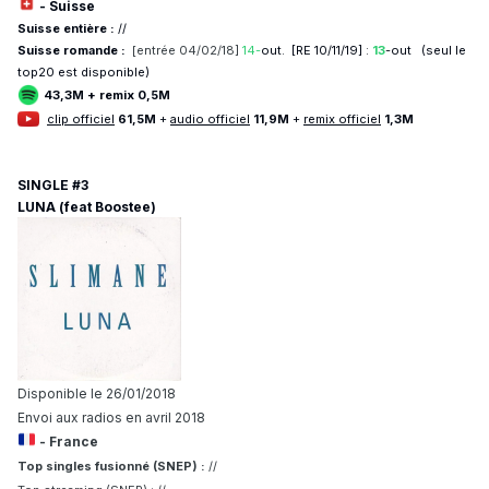
- Suisse
Suisse entière :
//
Suisse romande :
[entrée
04/02/18]
14-
out. [RE 10/11/19] :
13
-out (seul le
top20 est disponible)
43,3M + remix 0,5M
clip officiel
61,5M
+
au dio officiel
11,9M
+
remix officiel
1,3M
SINGLE #3
LUNA (feat Boostee)
Disponible le 26/01/2018
Envoi aux radios en avril 2018
- France
Top singles fusionné (SNEP) :
//