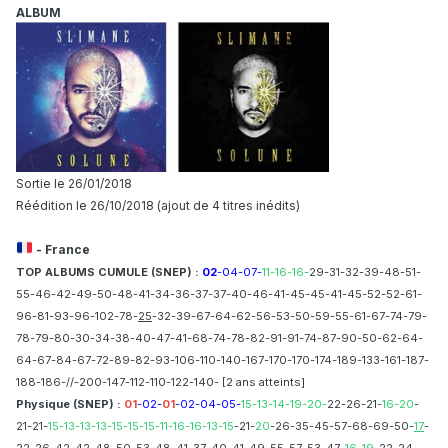
ALBUM
Sortie le 26/01/2018
Réédition le 26/10/2018 (ajout de 4 titres inédits)
- France
TOP ALBUMS CUMULE (SNEP) :
02
-04-07-
11-16-16
-
29-31-32-39-48-51-
55-46-42-49-50-48-41-34-36-37-37-40-46-41-45-45-41-45-52-52-61-
96-81-93-96-102-78-
25
-32-39-67-64-62-56-53-50-59-55-61-67-74-79-
78-79-80-30-34-38-40-47-41-68-74-78-82-91-91-74-87-90-50-62-64-
64-67-84-67-72-89-82-93-106-110-140-167-170-170-174-189-133-161-187-
188-186-//-200-147-112-110-122-140- [2 ans atteints]
Ph ysique (SNEP) :
01
-02-
01
-02-04-05-
15-13-14-19-20-
22-26-21-
16-20
-
21-21-
15-13-13-13-15-15-15-11-16-16-13-15
-21-
20
-26-35-45-57-68-69-50-
17
-