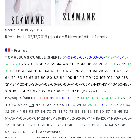
Sortie le 08/07/2016
Réédition le 02/12/2016 (ajout de 5 titres inédits + 1 remix)
- France
TOP ALBUMS CUMULE (SNEP) :
01
-02-03-03-03-03-06-
11-12-11-
10-
13-
14-18-20
-25-29-39-41-53-55-
44
-46-51-38-43-38-33-26-30-
19
-27-25-
17-
19
-25-28-33-33-41-53-53-63-63-68-74-75-74-64-83-78-73-64-68-67-
64-70-63-57-67-67-80-80-82-84-105-114-117-119-120-107-103-108-136-
121-124-120-113-96-84-82-60-80-80-74-87-105-124-131-131-143-150-156-
166-108-84-82-92-105-104-100-115-103-111-
[2 ans atteints]
Ph ysique (SNEP) :
01-01
-02-02-03-05-08
-13-12-11-13-15-14-17-20
-28-32-
40-40-57-53-
44
-46-51-38-39-38-31-
20
-24-
13-20-19-
10
-17-18
-23-27-30-
32-35-44-53-53-57-64-70-75-61-70-73-66-56-56-55-50-57-46-45-52-
51-75-71-88-80-101-128-143-126-119-102-92-96-114-115-120-111-93-72-68-
72-50-68-61-57-69-86-107-116-123-140-155-176-192-75-54-44-57-68-
64-65-72-50-67- [2 ans atteints]