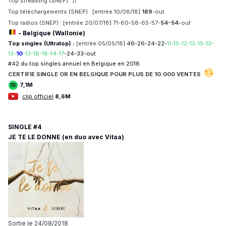
Top streaming (SNEP) : //
Top téléchargements (SNEP) :
[entrée
10/08/18]
189
-out
Top radios (SNEP) : [entrée
20/07/18]
71-60-58-65-57-
54-54
-out
- Belgique (Wallonie)
Top singles (Ultratop) :
[entrée
05/05/18]
46-26-24-22-
11-15-12-13-15-13-
13-
10
-13-18-18-14-17
-24-33-out
#42 du top singles annuel en Belgique en 2018
CERTIFIE
SINGLE OR EN BELGIQUE POUR
PLUS DE 10.
000 VENTES
7,1M
clip officiel
8,6M
SINGLE #4
JE TE LE DONNE (en duo avec Vitaa)
Sortie le 24/08/2018