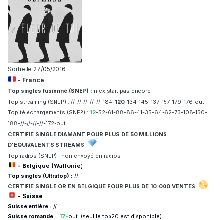
Sortie le 27/05/2016
- France
Top singles fusionné (SNEP) :
n'existait pas encore
Top streaming (SNEP) : //-//-//-//-//-184-
120
-134-145-137-157-179-176-out
Top téléchargements (SNEP) :
12
-52-61-88-86-41-35-64-62-73-108-150-
188-//-//-//-//-172-out
CERTIFIE SINGLE DIAMANT POUR PLUS DE 50 MILLIONS
D'EQUIVALENTS STREAMS
Top radios (SNEP) : non envoyé en radios
- Belgique (Wallonie)
Top singles (Ultratop) :
//
CERTIFIE
SINGLE OR EN BELGIQUE POUR
PLUS DE 10.
000 VENTES
- Suisse
Suisse entière :
//
Suisse romande :
17
-
out (seul le top20 est disponible)