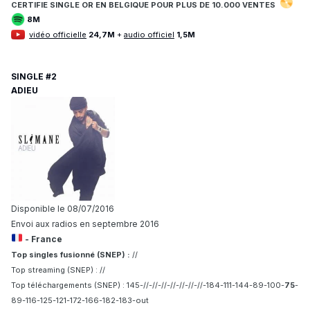
CERTIFIE
SINGLE OR EN BELGIQUE POUR
PLUS DE 10.
000 VENTES
8M
vidéo officielle
24,7M
+
audio officiel
1,5M
SINGLE #2
ADIEU
Disponible le 08/07/2016
Envoi aux radios en septembre 2016
- France
Top singles fusionné (SNEP) :
//
Top streaming (SNEP) : //
Top téléchargements (SNEP) : 145-//-//-//-//-//-//-//-184-111-144-89-100-
75
-
89-116-125-121-172-166-182-183-out