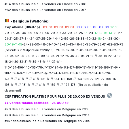
#34 des albums les plus vendus en France en 2016
#62 des albums les plus vendus en France en 2017
- Belgique (Wallonie)
Top albums (Ultratop) :
01-01-01-01-01-01
-03-06-05-06-07-09
-12-16
-
29-28-30-30-34-48-57-40-29-39-33-29-25-25-
15
-24-
17-14-16-13
-21-27-
21-21-25-27-34-24-37-25-29-44-42-59-29-31-38-40-32-
18
-24-28-30-
20-
19-11-15
-24-22-50-48-31-40-42-43-43-46-78-95-79-62-81-62-83-73
[bascule sur Midprice au 20/01/18] : 21-03-02-01-01-01-01-01-01-01-01-01-02-01-
03-04-02-05-06-18-20-09-14-34-21-22-25-36-49-05-21-12-//-38-18-22-13-10-
18-24-30-33-31-//-39-45-//-44-37-//]-
140-164-196-140-155-178-//-133-194-//-172-137-160-151-//-141-136-196-91-94-
118-102-140-118-110-112-81-//-//-124-171-89-133-126-108-//-134-126-126-
123-//-//-//-//-//-//-//-//-195-//-//-134-135-160-//-154-108-77-125-77-100-112-
195-//-//-//-181-//-//-//-//-//-//-159-//-//-194-173-
[fin de publication du
classement]
CERTIFICATION PLATINE POUR PLUS DE 20.000 EX VENDUS
>> ventes totales estimées : 25.000 ex
#20 des albums les plus vendus en Belgique en 2016
#29 des albums les plus vendus en Belgique en 2017
#167 des albums les plus vendus en Belgique en 2019