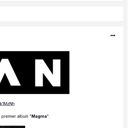
n premier album "
Magma
".