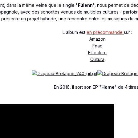
nt, dans la même veine que le single "
Fulenn
", nous permet de déco
gnole, avec des sonorités venues de multiples cultures - parfois tr
présente un projet hybride, une rencontre entre les musiques du 
L'album est
en précommande
sur
:
Amazon
Fnac
E.Leclerc
Cultura
En 2016, il sort son EP "
Home
" de 4 titre