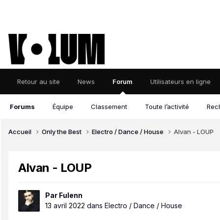
Retour au site
News
Forum
Utilisateurs en ligne
Forums
Équipe
Classement
Toute l’activité
Rec
Accueil
Only the Best
Electro / Dance / House
Alvan - LOUP
Alvan - LOUP
Par
Fulenn
13 avril 2022
dans
Electro / Dance / House