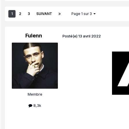
1
2
3
SUIVANT
Page 1 sur 3
Fulenn
Posté(e)
13 avril 2022
Membre
8,3k