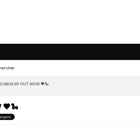
hercher
CUBUS EP OUT NOW 🖤🐍
 🖤🐍
angers