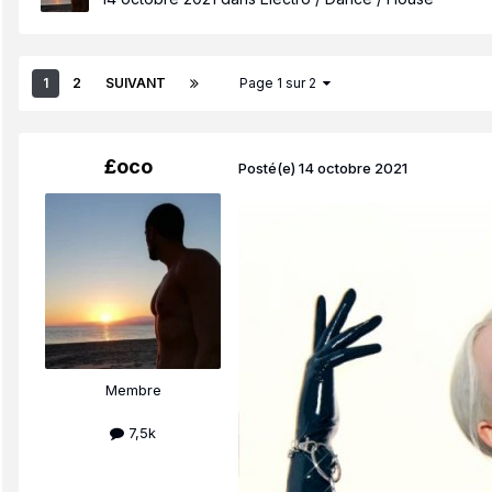
1
2
SUIVANT
Page 1 sur 2
£oco
Posté(e)
14 octobre 2021
Membre
7,5k