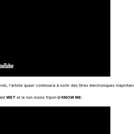
, l'artiste queer continuera à sortir des titres électroniques majoritai
rant
WET
et le non moins fripon
U KNOW ME
: