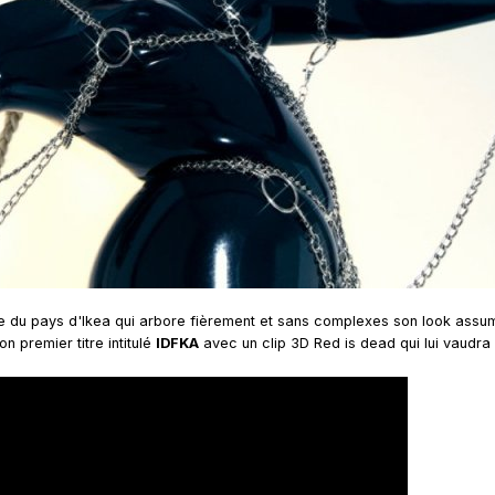
sue du pays d'Ikea qui arbore fièrement et sans complexes son look ass
n premier titre intitulé
IDFKA
avec un clip 3D Red is dead qui lui vaud