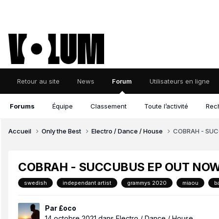
Retour au site
News
Forum
Utilisateurs en ligne
Forums
Équipe
Classement
Toute l’activité
Rec
Accueil
Only the Best
Electro / Dance / House
COBRAH - SUC
COBRAH - SUCCUBUS EP OUT NOW
swedish
independant artist
grammys 2020
miaou
b
Par
£oco
14 octobre 2021
dans
Electro / Dance / House