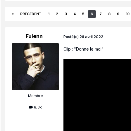
PRÉCÉDENT
1
2
3
4
5
6
7
8
9
10
Fulenn
Posté(e)
26 avril 2022
Clip : "Donne le moi"
Membre
8,3k