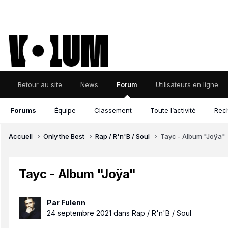
Retour au site
News
Forum
Utilisateurs en ligne
Forums
Équipe
Classement
Toute l’activité
Rec
Accueil
Only the Best
Rap / R'n'B / Soul
Tayc - Album "Joÿa"
Tayc - Album "Joÿa"
Par
Fulenn
24 septembre 2021
dans
Rap / R'n'B / Soul