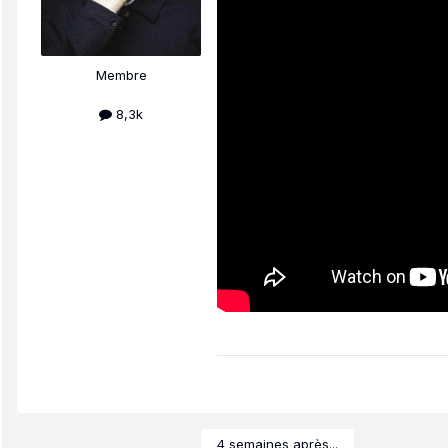
Membre
8,3k
4 semaines après...