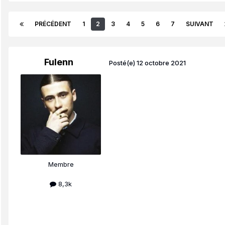
PRÉCÉDENT
1
2
3
4
5
6
7
SUIVANT
Fulenn
Posté(e)
12 octobre 2021
Membre
8,3k