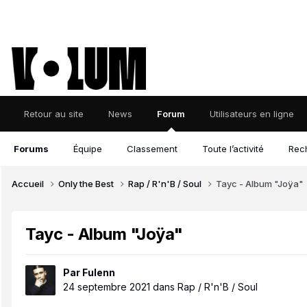
Retour au site
News
Forum
Utilisateurs en ligne
Forums
Équipe
Classement
Toute l’activité
Rec
Accueil
Only the Best
Rap / R'n'B / Soul
Tayc - Album "Joÿa"
Tayc - Album "Joÿa"
Par
Fulenn
24 septembre 2021
dans
Rap / R'n'B / Soul