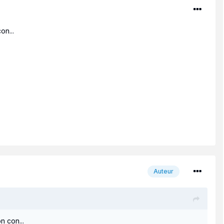
on...
Auteur
n con...