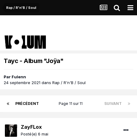
Rap / R'n'B / Soul
Tayc - Album "Joÿa"
Par
Fulenn
24 septembre 2021
dans
Rap / R'n'B / Soul
PRÉCÉDENT
Page 11 sur 11
SUIVANT
ZayFLox
Posté(e)
6 mai