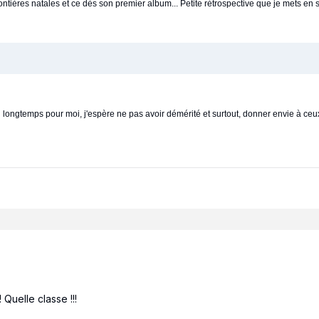
rontières natales et ce dès son premier album... Petite rétrospective que je mets en 
n longtemps pour moi, j'espère ne pas avoir démérité et surtout, donner envie à ceux
!
!! Quelle classe !!!