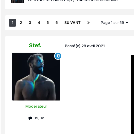
1
2
3
4
5
6
SUIVANT
Page 1 sur 59
Stef.
Posté(e)
28 avril 2021
Modérateur
35,3k