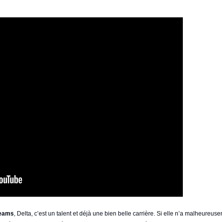
reams
, Delta, c’est un talent et déjà une bien belle carrière. Si elle n’a malheureu