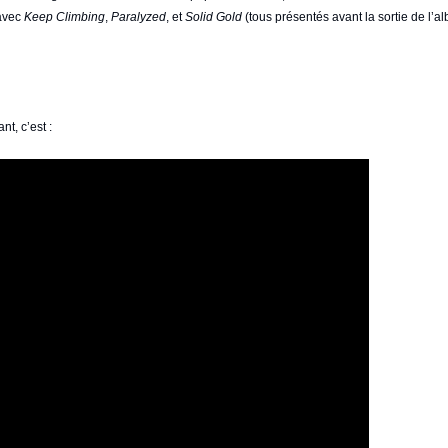
 avec
Keep Climbing
,
Paralyzed
, et
Solid Gold
(tous présentés avant la sortie de l’
ant, c’est :