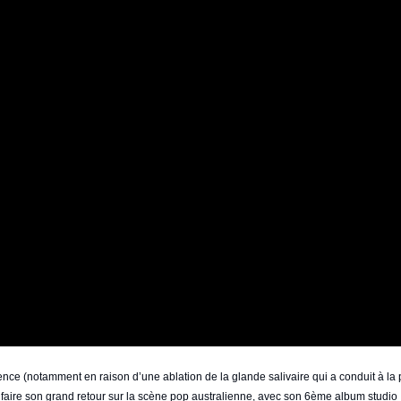
nce (notamment en raison d’une ablation de la glande salivaire qui a conduit à la pa
 faire son grand retour sur la scène pop australienne, avec son 6ème album studio 