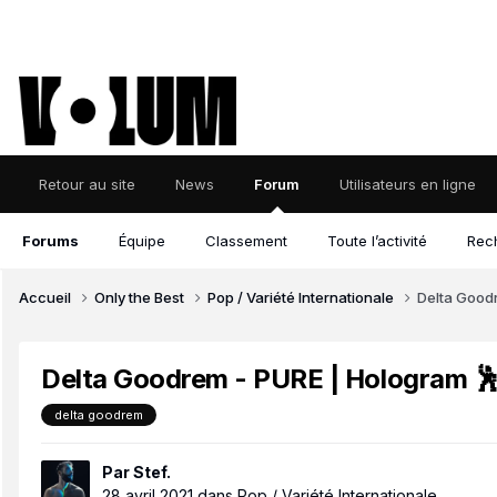
Retour au site
News
Forum
Utilisateurs en ligne
Forums
Équipe
Classement
Toute l’activité
Rec
Accueil
Only the Best
Pop / Variété Internationale
Delta Goodr
Delta Goodrem - PURE | Hologram 🕺
delta goodrem
Par
Stef.
28 avril 2021
dans
Pop / Variété Internationale