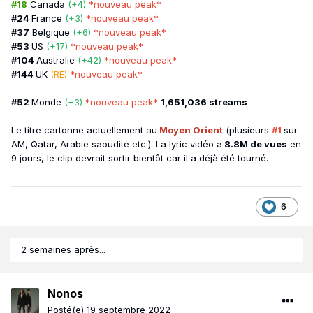
#18
Canada
(+4)
*nouveau peak*
#24
France
(+3)
*nouveau peak*
#37
Belgique
(+6)
*nouveau peak*
#53
US
(+17)
*nouveau peak*
#104
Australie
(+42)
*nouveau peak*
#144
UK
(RE)
*nouveau peak*
#52
Monde
(+3)
*nouveau peak*
1,651,036 streams
Le titre cartonne actuellement au
Moyen Orient
(plusieurs
#1
sur
AM, Qatar, Arabie saoudite etc.). La lyric vidéo a
8.8M de vues
en
9 jours, le clip devrait sortir bientôt car il a déjà été tourné.
6
2 semaines après...
Nonos
Posté(e)
19 septembre 2022