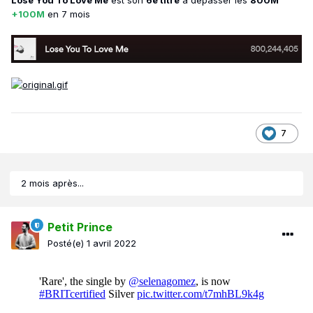
Lose You To Love Me
est son
6e titre
à dépasser les
800M
+100M
en 7 mois
7
2 mois après...
Petit Prince
Posté(e)
1 avril 2022