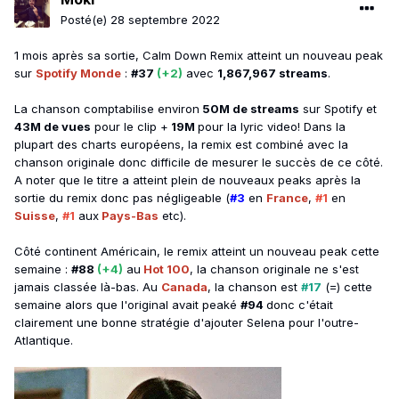
Posté(e)
28 septembre 2022
1 mois après sa sortie, Calm Down Remix atteint un nouveau peak
sur
Spotify Monde
:
#37
(+2)
avec
1,867,967 streams
.
La chanson comptabilise environ
50M de streams
sur Spotify et
43M de vues
pour le clip +
19M
pour la lyric video! Dans la
plupart des charts européens, la remix est combiné avec la
chanson originale donc difficile de mesurer le succès de ce côté.
A noter que le titre a atteint plein de nouveaux peaks après la
sortie du remix donc pas négligeable (
#3
en
France
,
#1
en
Suisse
,
#1
aux
Pays-Bas
etc).
Côté continent Américain, le remix atteint un nouveau peak cette
semaine
:
#88
(+4)
au
Hot 100
, la chanson originale ne s'est
jamais classée là-bas. Au
Canada
, la chanson est
#17
(=) cette
semaine alors que l'original avait peaké
#94
donc c'était
clairement une bonne stratégie d'ajouter Selena pour l'outre-
Atlantique.