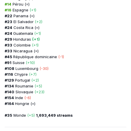
#14
Pérou (=)
#16
Espagne
(+1)
#22
Panama (=)
#23
El Salvador
(+2)
#24
Costa Rica (=)
#24
Guatemala
(+1)
#29
Honduras
(+1)
#33
Colombie
(+1)
#33
Nicaragua (=)
#45
République dominicaine
(-1)
#91
Suisse
(+10)
#108
Luxembourg
(-30)
#116
Chypre
(+7)
#129
Portugal
(+2)
#134
Roumanie
(+5)
#140
Slovaquie
(+23)
#154
Inde
(-6)
#164
Hongrie (=)
#35
Monde
(+5)
1,693,449
streams