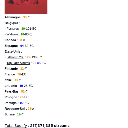
Allemagne
:
39
-//
Belgique
:
-
Flandres
:
19
-101-EC
-
Wallonie
:
18
-83-E
Canada
:
38
-//
Espagne
:
04
-32-EC
Etats-Unis
:
-
Billboard 200
:
22
-199-EC
-
Top Latin Albums
:
01
-
05
-EC
Finlande
:
32
-//
France
:
36
-EC
Italie
:
33
-//
Lituanie
:
10
-26-EC
Pays-Bas
:
52
-//
Pologne
:
23
-EC
Portugal
:
02
-EC
Royaume-Uni
:
28
-//
Suisse
:
19
-//
Total Spotify
:
217,371,385 streams