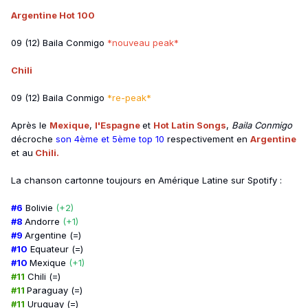
Argentine Hot 100
09 (12) Baila Conmigo
*nouveau peak*
Chili
09 (12) Baila Conmigo
*re-peak*
Après le
Mexique
,
l'Espagne
et
Hot Latin Songs
,
Baila Conmigo
décroche
son 4ème et 5ème top 10
respectivement
en
Argentine
et au
Chili.
La chanson cartonne toujours en Amérique Latine sur Spotify
:
#6
Bolivie
(+2)
#8
Andorre
(+1)
#9
Argentine (=)
#10
Equateur (=)
#10
Mexique
(+1)
#11
Chili (=)
#11
Paraguay (=)
#11
Uruguay (=)