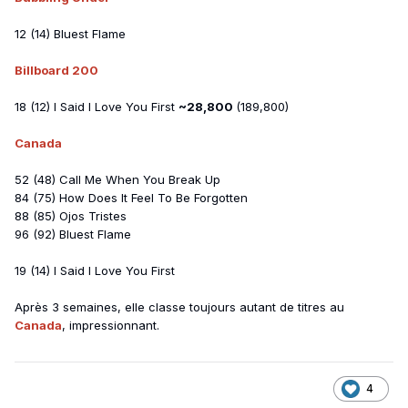
How Does It Feel To Be Forgotten
12 (14) Bluest Flame
Canada
:
63
-75-EC
Billboard 200
Etats-Unis
:
71
-//
Royaume-Uni
:
86
-//
18 (12) I Said I Love You First
~28,800
(189,800)
Spotify Monde
:
163
-181-EC
Canada
-> 23,274,992 streams
52 (48) Call Me When You Break Up
84 (75) How Does It Feel To Be Forgotten
88 (85) Ojos Tristes
96 (92) Bluest Flame
19 (14) I Said I Love You First
Canada
:
79
-//
Etats-Unis
:
97
-//
Après 3 semaines, elle classe toujours autant de titres au
Royaume-Uni
:
100
-//
Canada
, impressionnant.
Spotify Monde
:
138
-//
-> 27,088,746 streams
4