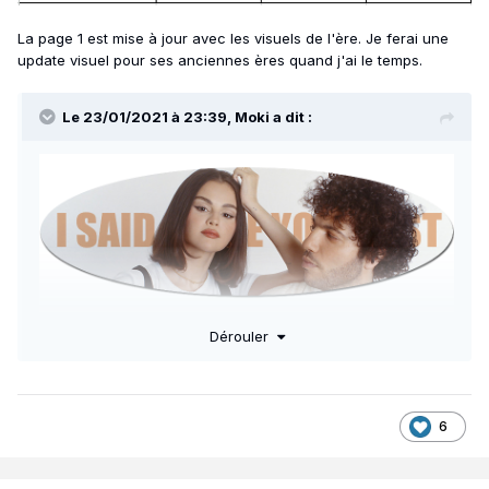
La page 1 est mise à jour avec les visuels de l'ère. Je ferai une
update visuel pour ses anciennes ères quand j'ai le temps.
Le 23/01/2021 à 23:39,
Moki
a dit :
Album collaboratif avec Benny Blanco
Dérouler
- 21 mars 2025
6