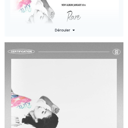
Italie
:
48
-99-//
Pays-Bas
:
12
-25-42-75-//
Nouvelle-Zélande
:
06
-
11
-
16
-24-30-32-28-39-//
Royaume-Uni
:
04
-33-44-81-//
Dérouler
-> 20,000 unités
-> 9,216 unités en 1ère semaine
Suède
:
45
-
46
-
45
-//
Suisse
:
06
-21-35-//
France
:
06
-29-48-65-75-91-95-99-109-113-111-119-98-43-75-95-
107-132-142-152-173-187-195-//
-> 5,300 en 1ère semaine
-> Certifié Disque d'or (50,000)