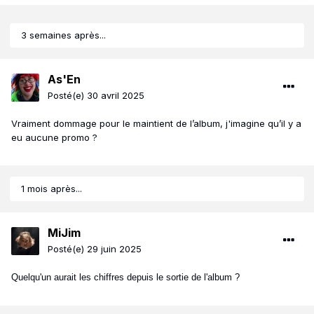
3 semaines après...
As'En
Allemagne
:
61
-//
Posté(e)
30 avril 2025
Autriche
:
71
-//
Canada
:
41
-49-54-67-43-48-EC
Vraiment dommage pour le maintient de l’album, j'imagine qu’il y a
Etats-Unis
: 58-72-94-/-
46
-60-EC
eu aucune promo ?
Royaume-Uni
:
28
-49-51-56-46-49-EC
-> 59,300 unités (au 04/04)
1 mois après...
Spotify Monde
:
92-
185-/-/-105-188-EC
-> 58,562,506 streams
MiJim
Posté(e)
29 juin 2025
Quelqu'un aurait les chiffres depuis le sortie de l'album ?