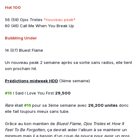
Hot 100
56 (59) Ojos Tristes
*nouveau peak*
60 (46) Call Me When You Break Up
Bubbling Under
14 (07) Bluest Flame
Un nouveau peak 2 semaine après sa sortie sans radios, elle tient
son prochain hit.
Prédictions midweek HDD
(3ème semaine)
#16
I Said I Love You First
29,500
Rare
était
#16
pour sa 3ème semaine avec
26,200 unités
donc
elle fait toujours mieux sans tube.
Grâce au bon maintien de
Bluest Flame
,
Ojos Tristes
et
How It
Feel To Be Forgotten
, ça devrait aider l'album à se maintenir un
minimum mais il a besoin d'un coup de pouce pour avoir un gros