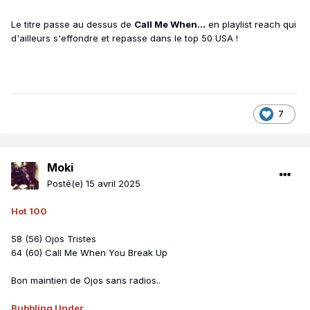
Royaume-Uni
:
04
-33-EC
Le titre passe au dessus de
Call Me When...
en playlist reach qui
-> 12,973 unités
d'ailleurs s'effondre et repasse dans le top 50 USA !
-> 9,216 unités en 1ère semaine
Suisse
:
06
-21-EC
Autres pistes d'albums classées
:
7
Ojos Tristes
Canada
: 97-
85
-EC
Etats-Unis
:
-
Hot 100
:
59-
56
-EC
Moki
-
Hot Latin Songs
:
04-
02
-EC
Posté(e)
15 avril 2025
Hot 100
Billboard Global 200
: 63-
51
-EC
Spotify Monde
: 97-
63
-EC
58 (56) Ojos Tristes
-> 33,116,263 streams
64 (60) Call Me When You Break Up
Bluest Flame
Bon maintien de Ojos sans radios..
Canada
:
92-EC
Royaume-Uni
: 55-EC
Bubbling Under