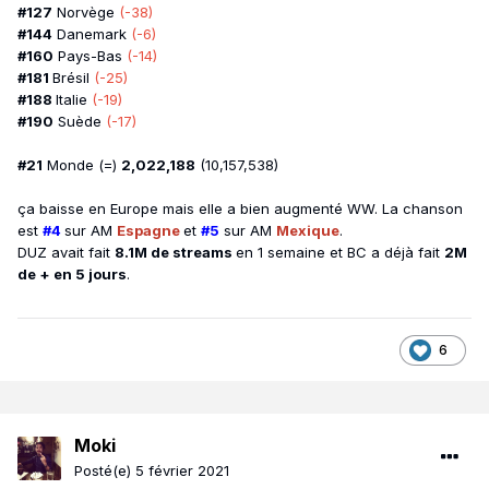
#127
Norvège
(-38)
#144
Danemark
(-6)
#160
Pays-Bas
(-14)
#181
Brésil
(-25)
#188
Italie
(-19)
#190
Suède
(-17)
#21
Monde (=)
2,022,188
(10,157,538)
ça baisse en Europe mais elle a bien augmenté WW. La chanson
est
#4
sur AM
Espagne
et
#5
sur AM
Mexique
.
DUZ avait fait
8.1M de streams
en 1 semaine et BC a déjà fait
2M
de + en 5 jours
.
6
Moki
Posté(e)
5 février 2021