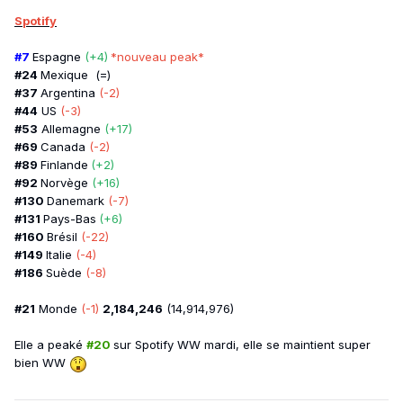
Spotify
#7
Espagne
(+4)
*nouveau peak*
#24
Mexique (=)
#37
Argentina
(-2)
#44
US
(-3)
#53
Allemagne
(+17)
#69
Canada
(-2)
#89
Finlande
(+2)
#92
Norvège
(+16)
#130
Danemark
(-7)
#131
Pays-Bas
(+6)
#160
Brésil
(-22)
#149
Italie
(-4)
#186
Suède
(-8)
#21
Monde
(-1)
2,184,246
(14,914,976)
Elle a peaké
#20
sur Spotify WW mardi, elle se maintient super
bien WW