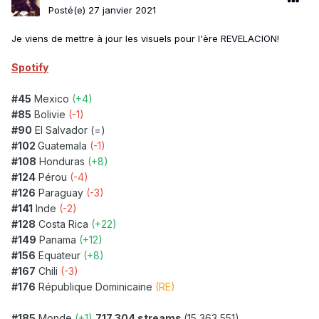
Posté(e)
27 janvier 2021
Je viens de mettre à jour les visuels pour l'ère REVELACION!
Spotify
#45
Mexico
(+4)
#85
Bolivie
(-1)
#90
El Salvador
(=)
#102
Guatemala
(-1)
#108
Honduras
(+8)
#124
Pérou
(-4)
#126
Paraguay
(-3)
#141
Inde
(-2)
#128
Costa Rica
(+22)
#149
Panama
(+12)
#156
Equateur
(+8)
#167
Chili
(-3)
#176
République Dominicaine
(RE)
#185
Monde
(+1)
717,304 streams
(15,363,551)