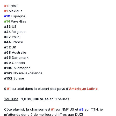
#1
Brésil
#1
Mexique
#10
Espagne
#14
Pays-Bas
#33
US
#34
Belgique
#37
Italie
#44
France
#52
UK
#68
Australie
#95
Danemark
#99
Canada
#139
Allemagne
#142
Nouvelle-Zélande
#152
Suisse
9
#1
au total dans la plupart des pays d'
Amérique Latine
.
YouTube
:
1,003,898 vues
en 3 heures
Côté playlist, la chanson est
#1
sur NMF US et
#9
sur TTH, je
m'attends donc à de meilleurs chiffres que DUZ!