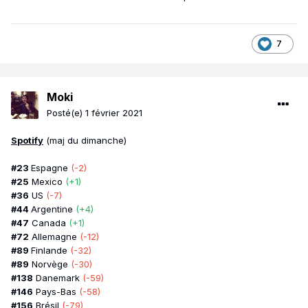
7
Moki
Posté(e)
1 février 2021
Spotify
(maj du dimanche)
#23
Espagne
(-2)
#25
Mexico
(+1)
#36
US
(-7)
#44
Argentine
(+4)
#47
Canada
(+1)
#72
Allemagne
(-12)
#89
Finlande
(-32)
#89
Norvège
(-30)
#138
Danemark
(-59)
#146
Pays-Bas
(-58)
#156
Brésil
(-79)