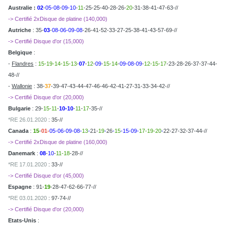
Australie :
02
-
05-08
-
09-10
-
11
-25-25-40-28-26-
20
-31-38-41-47-63-//
-> Certifié 2xDisque de platine (140,000)
Autriche
: 35-
03
-
08-06-09-08
-26-41-52-33-27-25-38-41-43-57-69-//
-> Certifié Disque d'or (15,000)
Belgique
:
-
Flandres
:
15-19-14-15-13
-
07
-
12
-
09
-
15-14
-
09-08-09
-
12-15-17
-23-28-26-37-37-44-
48-//
-
Wallonie
: 38-
37
-39-47-43-44-47-46-46-42-41-27-31-33-34-42-//
-> Certifié Disque d'or (20,000)
Bulgarie
: 29-
15-11
-
10-10
-
11
-
17
-35-//
*RE 26.01.2020
: 35-//
Canada
:
15
-
01-
05-06-09-08-
13
-
21-
19
-
26
-
15
-15-09-
17-19-20
-
22-27-32-37-44-//
-> Certifié 2xDisque de platine (160,000)
Danemark
:
08
-
10
-
11-18
-28-//
*RE 17.01.2020
: 33-//
-> Certifié Disque d'or (45,000)
Espagne
: 91-
19
-28-47-62-66-77-//
*RE 03.01.2020
: 97-74-//
-> Certifié Disque d'or (20,000)
Etats-Unis
: