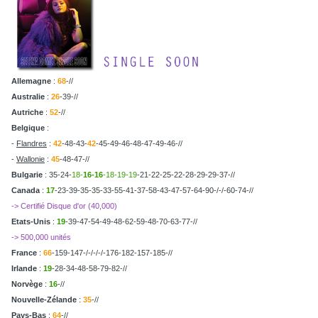
Allemagne
:
68
-//
Australie
:
26
-39-//
Autriche
:
52
-//
Belgique
:
-
Flandres
:
42
-48-43-
42
-45-49-46-48-47-49-46-//
-
Wallonie
:
45
-48-47-//
Bulgarie
: 35-24-
18-
16-16
-18-19-19
-21-22-25-22-28-29-29-37-//
Canada
:
17
-23-39-35-35-33-55-41-37-58-43-47-57-64-90-/-/-60-74-//
-> Certifié Disque d'or (40,000)
Etats-Unis
:
19
-39-47-54-49-48-62-59-48-70-63-77-//
-> 500,000 unités
France
:
66
-159-147-/-/-/-/-176-182-157-185-//
Irlande
:
19
-28-34-48-58-79-82-//
Norvège
:
16
-//
Nouvelle-Zélande
:
35
-//
Pays-Bas
:
64
-//