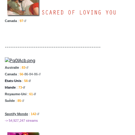
Canada
:
97
-//
-----------------------------------------------------
Australie
:
83
-//
Canada
:
56
-86-84-86-//
Etats-Unis
:
56
-//
Irlande
:
73
-//
Royaume-Uni
:
61
-//
Suède
:
85-
//
Spotify Monde
:
142
-//
-> 54,927,247 streams