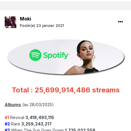
Moki
Posté(e)
23 janvier 2021
Total : 25,699,914,486 streams
Albums
(au 28/03/2025)
#1
Revival
3,418,493,115
#2
Rare
3,259,243,217
#3
When The Sun Goes Down
1,735,032,558