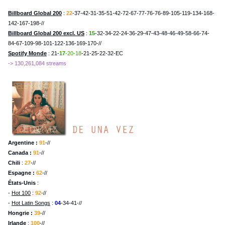
Billboard Global 200
:
22
-37-42-31-35-51-42-72-67-77-76-76-89-105-119-134-168-
142-167-198-//
Billboard Global 200 excl. US
:
15
-32-34-22-24-36-29-47-43-48-46-49-58-66-74-
84-67-109-98-101-122-136-169-170-//
Spotify Monde
: 21-
17
-20-18
-21-25-22-32-EC
-> 130,261,084 streams
Argentine
:
91
-//
Canada :
91
-//
Chili
:
27
-//
Espagne :
62
-//
États-Unis
:
-
Hot 100
:
92
-//
-
Hot Latin Songs
:
04
-34-41-//
Hongrie :
39
-//
Irlande
:
100
-//