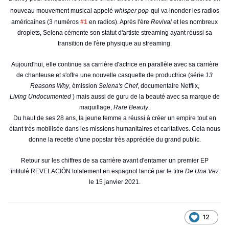
nouveau mouvement musical appelé
whisper pop
qui va inonder les radios
américaines (3 numéros
#1
en radios). Après l'ère
Revival
et les nombreux
droplets, Selena cémente son statut d'artiste streaming ayant réussi sa
transition de l'ère physique au streaming.
Aujourd'hui, elle continue sa carrière d'actrice en parallèle avec sa carrière
de chanteuse et s'offre une nouvelle casquette de productrice (série
13
Reasons Why
, émission
Selena's Chef
, documentaire Netflix,
Living Undocumented
) mais aussi de guru de la beauté avec sa marque de
maquillage,
Rare Beauty
.
Du haut de ses 28 ans, la jeune femme a réussi à créer un empire tout en
étant très mobilisée dans les missions humanitaires et caritatives. Cela nous
donne la recette d'une popstar très appréciée du grand public.
Retour sur les chiffres de sa carrière avant d'entamer un premier EP
intitulé REVELACIÓN totalement en espagnol lancé par le titre
De Una Vez
le 15 janvier 2021.
12