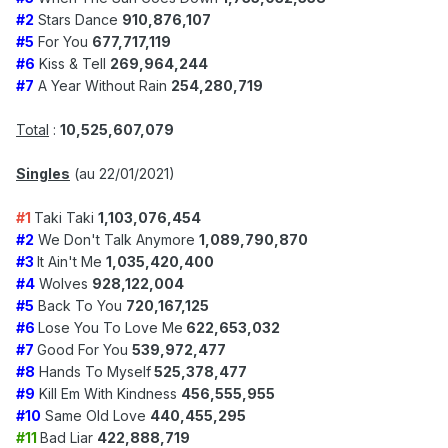
#2
Stars Dance
910,876,107
#5
For You
677,717,119
#6
Kiss & Tell
269,964,244
#7
A Year Without Rain
254,280,719
Total
:
10,525,607,079
Singles
(au 22/01/2021)
#1
Taki Taki
1,103,076,454
#2
We Don't Talk Anymore
1,089,790,870
#3
It Ain't Me
1,035,420,400
#4
Wolves
928,122,004
#5
Back To You
720,167,125
#6
Lose You To Love Me
622,653,032
#7
Good For You
539,972,477
#8
Hands To Myself
525,378,477
#
9
Kill Em With Kindness
456,555,955
#10
Same Old Love
440,455,295
#11
Bad Liar
422,888,719