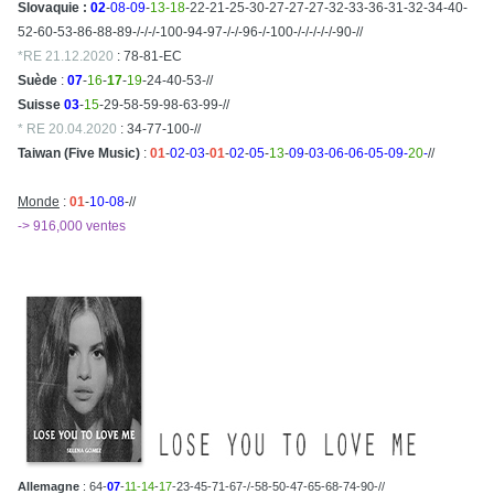
Slovaquie :
02
-
08-09
-
13-18
-22-21-25-30-27-27-27-32-33-36-31-32-34-40-
52-60-53-86-88-89-/-/-/-100-94-97-/-/-96-/-100-/-/-/-/-/-90-//
*RE 21.12.2020
: 78-81-EC
Suède
:
07
-
16
-
17
-
19
-24-40-53-//
Suisse
03
-
15
-29-58-59-98-63-99-//
* RE 20.04.2020
: 34-77-100-//
Taiwan (Five Music)
:
01
-
02
-
03
-
01
-
02
-
05
-
13
-
09
-
03-06-06-05-09-
20
-
//
Monde
:
01
-
10-08
-//
-> 916,000 ventes
Allemagne
: 64-
07
-
11-14
-
17
-23-45-71-67-/-58-50-47-65-68-74-90-//