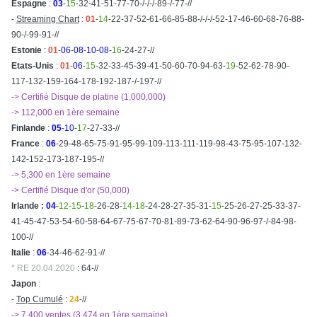
Espagne
:
03
-
15
-32-41-51-77-70-/-/-/-89-/-77-//
-
Streaming Chart
:
01
-
14
-22-37-52-61-66-85-88-/-/-/-52-17-46-60-68-76-88-
90-/-99-91-//
Estonie
:
01
-
06
-
08
-
10
-
08
-
16
-24-27-//
Etats-Unis
:
01
-
06
-
15
-32-33-45-39-41-50-60-70-94-63-
19
-52-62-78-90-
117-132-159-164-178-192-187-/-197-//
-> Certifié Disque de platine (1,000,000)
-> 112,000 en 1ère semaine
Finlande
:
05
-
10
-
17
-27-33-//
France
:
06
-29-48-65-75-91-95-99-109-113-111-119-98-43-75-95-107-132-
142-152-173-187-195-//
-> 5,300 en 1ère semaine
-> Certifié Disque d'or (50,000)
Irlande :
04
-
12-15
-
18
-26-28-
14-18
-24-28-27-35-31-
15
-25-26-27-25-33-37-
41-45-47-53-54-60-58-64-67-75-67-70-81-89-73-62-64-90-96-97-/-84-98-
100-//
Italie
:
06
-34-46-62-91-//
* RE 20.04.2020
: 64-//
Japon
:
-
Top Cumulé
:
24
-//
-> 7,400 ventes (3,474 en 1ère semaine)