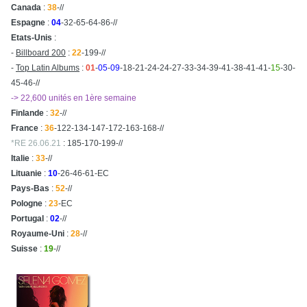
Canada
:
38
-//
Espagne
:
04
-32-65-64-86-//
Etats-Unis
:
-
Billboard 200
:
22
-199-//
-
Top Latin Albums
:
01
-
05
-
09
-18-21-24-24-27-33-34-39-41-38-41-41-
15
-30-
45-46-//
-> 22,600 unités en 1ère semaine
Finlande
:
32
-//
France
:
36
-122-134-147-172-163-168-//
*RE 26.06.21
: 185-170-199-//
Italie
:
33
-//
Lituanie
:
10
-26-46-61-EC
Pays-Bas
:
52
-//
Pologne
:
23
-EC
Portugal
:
02
-//
Royaume-Uni
:
28
-//
Suisse
:
19
-//