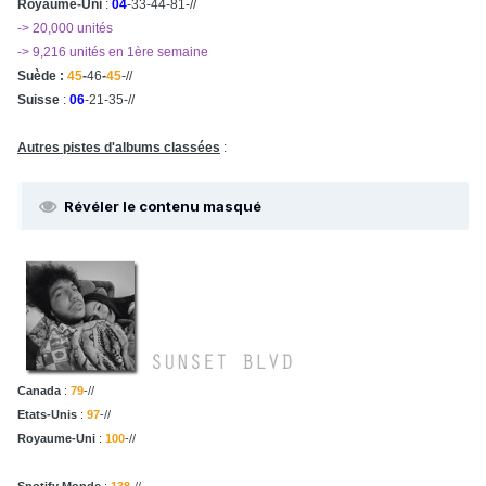
Royaume-Uni
:
04
-33-44-81-//
-> 20,000 unités
-> 9,216 unités en 1ère semaine
Suède
:
45
-
46
-
45
-//
Suisse
:
06
-21-35-//
Autres pistes d'albums classées
:
Révéler le contenu masqué
Canada
:
79
-//
Etats-Unis
:
97
-//
Royaume-Uni
:
100
-//
Spotify Monde
:
138
-//