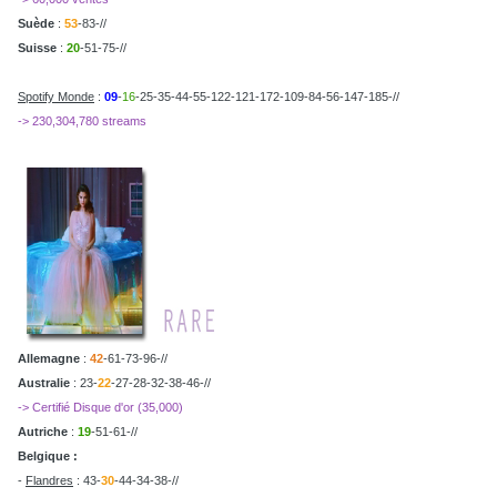
Suède
:
53
-83-//
Suisse
:
20
-51-75-//
Spotify Monde
:
09
-
16
-25-35-44-55-122-121-172-109-84-56-147-185-//
-> 230,304,780 streams
Allemagne
:
42
-61-73-96-//
Australie
: 23-
22
-27-28-32-38-46-//
-> Certifié Disque d'or (35,000)
Autriche
:
19
-51-61-//
Belgique :
-
Flandres
: 43-
30
-44-34-38-//