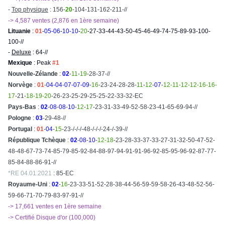
-
Top physique
: 156-
20
-104-131-162-211-//
-> 4,587 ventes (2,876 en 1ère semaine)
Lituanie
:
01
-
05-06
-
10-10
-
20
-27-33-44-43-50-45-46-49-74-75-89-93-100-
100-//
-
Deluxe
: 64-//
Mexique
: Peak
#1
Nouvelle-Zélande
:
02
-
11
-
19
-28-37-//
Norvège
:
01
-
04-04
-
07-07-09
-
16
-23-24-28-28-
11
-
12
-
07
-
12-11-12-12-16-16-
17
-21-
18-19-20
-26-23-25-29-25-25-22-33-32-EC
Pays-Bas
:
02
-
08
-
08
-
10
-
12
-
17
-23-31-33-49-52-58-23-41-65-69-94-//
Pologne
:
03
-29-48-//
Portugal
:
01
-
04
-
15
-23-/-/-/-48-/-/-/-24-/-39-//
République Tchèque
:
02
-
08
-
10
-
12-18
-23-28-33-37-33-27-31-32-50-47-52-
48-48-67-73-74-85-79-85-92-84-88-97-94-91-91-96-92-85-95-96-92-87-77-
85-84-88-86-91-//
*RE 04.01.2021
: 85-EC
Royaume-Uni
:
02
-
16
-23-33-51-52-28-38-44-56-59-59-58-26-43-48-52-56-
59-66-71-70-79-83-97-91-//
-> 17,661 ventes en 1ère semaine
-> Certifié Disque d'or (100,000)