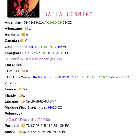
Argentine
:
52-41-
23
-
21
-
17
-
20
-
15
-
12
-
09
-EC
Allemagne
:
86
-//
Autriche
:
55
-//
Canada
:
68
-//
Chili
: 24-
12
-
10
-
09
-11-11-15-14-12
-
09
-EC
Espagne :
10-08-
07
-
07
-
19
-
10
-
11
-
09
-
11
-EC
-> Certifié 2xDisque de platine (80,000)
Etats-Unis
:
-
Hot 100
:
74
-//
-
Hot Latin Songs
:
04
-
06-07-07-07-08-05-07-10-10-
13-13-15-17-18-19-
22-
20
-22-22-
23-23-//
France
:
187
-//
Irlande
:
62
-//
Lituanie
:
32
-42-59-59-66-88-64-//
Mexique (Top Streaming)
:
09
-
10
-EC
Pologne
: /
-> Certifié Disque d'or (20,000)
Portugal
:
52
-78-87-98-115-112-85-139-EC
Suisse
:
28
-32-40-35-39-60-55-74-75-EC