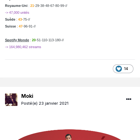
Royaume-Uni
:
21
-29-38-48-67-80-99-//
-> 47,000 unités
Suède
:
43
-75-//
Suisse
:
47
-96-91-//
Spotify Monde
:
20
-51-110-113-180-//
-> 164,980,462 streams
14
Moki
Posté(e)
23 janvier 2021