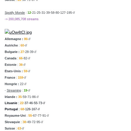
Spotify Monde
:
12
-21-25-31-39-58-80-127-195-//
-> 200,085,708 streams
Allemagne :
86
-//
Autriche
:
60
-//
Bulgarie :
27
-28-39-//
Canada
:
66
-82-//
Estonie
:
36
-//
Etats-Unis :
59
-//
France
:
159
-//
Hongrie :
22-//
-
Streaming
:
19
-//
Irlande :
35
-59-71-86-//
Lituanie
:
22
-37-46-55-73-//
Portugal
:
68
-126-167-//
Royaume-Uni
:
55
-67-77-91-//
Slovaquie
:
38
-49-72-95-//
Suisse
:
63
-//