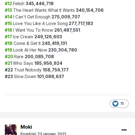
#12
Fetish
345,446,718
#13
The Heart Wants What It Wants
340,154,706
#14
I Can't Get Enough
275,009,707
#15
Love You Like A Love Song
277,717,183
#16
I Want You To Know
261,487,551
#17
Ice Cream
249,126,603
#18
Come & Get It
245,419,131
#19
Look At Her Now
230,304,780
#20
Rare
200,085,708
#21
Who Says
185,956,924
#22
Trust Nobody
158,756,177
#23
Slow Down
101,088,637
11
Moki
Posté(e)
23 janvier 2021