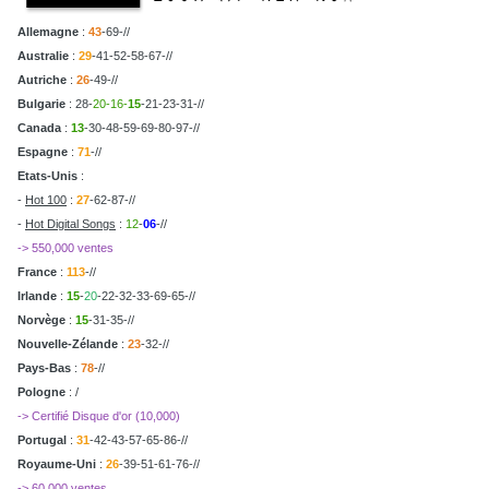
Allemagne
:
43
-69-//
Australie
:
29
-41-52-58-67-//
Autriche
:
26
-49-//
Bulgarie
: 28-
20-16-
15
-21-23-31-//
Canada
:
13
-30-48-59-69-80-97-//
Espagne
:
71
-//
Etats-Unis
:
-
Hot 100
:
27
-62-87-//
-
Hot Digital Songs
:
12
-
06
-//
-> 550,000 ventes
France
:
113
-//
Irlande
:
15
-
20
-22-32-33-69-65-//
Norvège
:
15
-31-35-//
Nouvelle-Zélande
:
23
-32-//
Pays-Bas
:
78
-//
Pologne
: /
-> Certifié Disque d'or (10,000)
Portugal
:
31
-42-43-57-65-86-//
Royaume-Uni
:
26
-39-51-61-76-//
-> 60,000 ventes