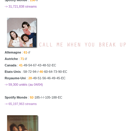
-> 31,721,838 streams
Allemagne
:
61
-//
Autriche
:
71
-//
Canada
:
41
-49-54-67-43-48-52-EC
Etats-Unis
: 58-72-94-/-
46
-60-64-73-90-EC
Royaume-Uni
:
28
-49-51-56-46-49-45-EC
-> 59,300 unités (au 04/04)
Spotify Monde
:
92-
185-/-/-105-188-EC
-> 65,197,963 streams