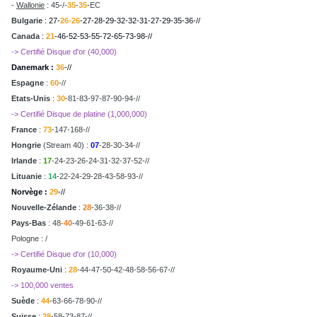
-
Wallonie
: 45-/-
35
-
35
-EC
Bulgarie
: 27-
26-26
-27-28-29-32-32-31-27-29-35-36-//
Canada
:
21
-46-52-53-55-72-65-73-98-//
-> Certifié Disque d'or (40,000)
Danemark :
36
-//
Espagne
:
60
-//
Etats-Unis
:
30
-81-83-97-87-90-94-//
-> Certifié Disque de platine (1,000,000)
France
:
73
-147-168-//
Hongrie
(Stream 40) :
07
-28-30-34-//
Irlande
:
17
-24-23-26-24-31-32-37-52-//
Lituanie
:
14
-22-24-29-28-43-58-93-//
Norvège :
29
-//
Nouvelle-Zélande
:
28
-36-38-//
Pays-Bas
:
48
-40
-49-61-63-//
Pologne : /
-> Certifié Disque d'or (10,000)
Royaume-Uni
:
28
-44-47-50-42-48-58-56-67-//
-> 100,000 ventes
Suède
:
44
-63-66-78-90-//
Suisse
:
28
-58-73-87-//