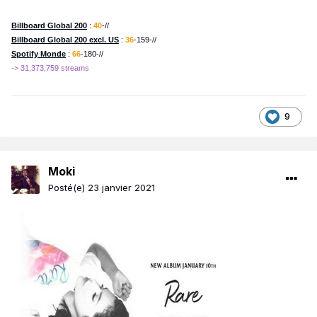
Billboard Global 200
:
40
-//
Billboard Global 200 excl. US
:
36
-159-//
Spotify Monde
:
66
-180-//
-> 31,373,759 streams
9
Moki
Posté(e)
23 janvier 2021