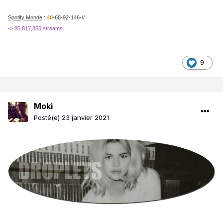
Spotify Monde
:
40
-68-92-146-//
-> 85,817,855 streams
9
Moki
Posté(e)
23 janvier 2021