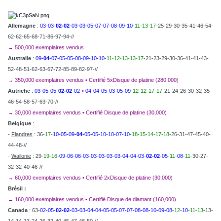
Allemagne
:
03-03-
02-02
-03-03-05-07-07-08-09-10
-
11-13-17
-25-29-30-35-41-46-54-
62-62-65-68-71-86-97-94-//
→ 500,000 exemplaires vendus
Australie
:
09-
04
-07-05-05-08-09-10-10
-
11-12-13-13-17
-21-23-29-30-36-41-41-43-
52-48-51-62-63-67-72-85-89-82-97-//
→ 350,000 exemplaires vendus
•
Certifié 5xDisque de platine (280,000)
Autriche
:
03-05-05-
02-02
-02-
•
04-04-05-03-05-09
-
12-12-17-17
-21-24-26-30-32-35-
46-54-58-57-63-70-//
→ 30,000 exemplaires vendus
• Certifié Disque de platine (30,000)
Belgique
:
-
Flandres
: 36-
17
-
10-05-09-
04
-05-05-10-10-07-10
-
18-15-14-17-18
-26-31-47-45-40-
44-48-//
-
Wallonie
: 29-
19-16
-
09-06-06-03-03-03-03-03-04-04-03-
02-02
-05
-
11
-
08
-
11
-30-27-
32-32-40-46-//
→ 60,000 exemplaires vendus
• Certifié 2xDisque de platine (30,000)
Brésil :
→ 160,000 exemplaires vendus • Certifié Disque de diamant (160,000)
Canada
: 63-
02-05-
02-02
-03-03-04-04-05-05-07-07-08-08-10-09-08
-
12
-
10
-
11-13
-13-