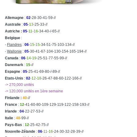
Allemagne
:
02
-28-30-41-59-//
Australie
:
05
-
13
-25-33-//
Autriche :
05
-
11
-
16
-34-40-/-65-//
Belgique
:
-
Flandres
:
06
-
15
-
15-
34-51-75-103-134-//
-
Wallonie
:
05
-30-41-67-104-130-154-165-194-//
Canada
:
06
-
14
-
19
-25-51-77-55-99-//
Danemark
:
15
-//
Espagne
:
05
-25-41-69-80-/-89-//
Etats-Unis
:
02
-
12
-
18
-26-47-88-60-122-166-//
-> 270,000 unités
-> 120,000 unités en 1ère semaine
Finlande :
40
-//
France
:
12
-41-60-80-109-129-119-122-158-193-//
Irlande
:
04
-22-27-53-//
Italie
:
48
-99-//
Pays-Bas
:
12
-25-42-75-//
Nouvelle-Zélande
:
06
-
11
-
16
-24-30-32-28-39-//