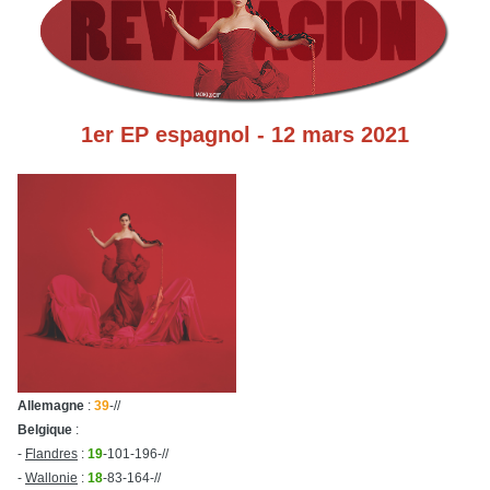
1er EP espagnol - 12 mars 2021
Allemagne
:
39
-//
Belgique
:
-
Flandres
:
19
-101-196-//
-
Wallonie
:
18
-83-164-//