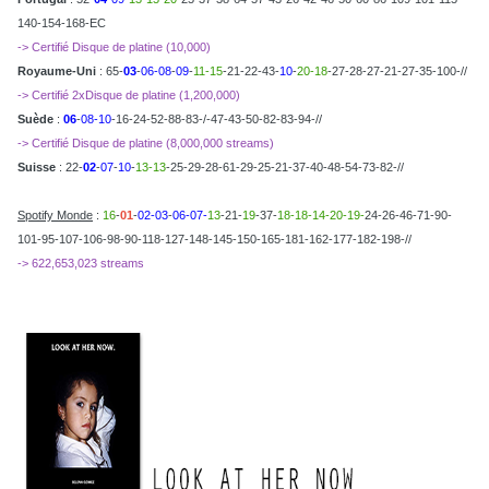
140-154-168-EC
-> Certifié Disque de platine (10,000)
Royaume-Uni
: 65-
03
-
06-08
-
09
-
11-15
-21-22-43-
10
-
20-18
-27-28-27-21-27-35-100-//
-> Certifié 2xDisque de platine (1,200,000)
Suède
:
06
-
08-10
-16-24-52-88-83-/-47-43-50-82-83-94-//
-> Certifié Disque de platine (8,000,000 streams)
Suisse
: 22-
02
-
07
-
10
-
13-13
-25-29-28-61-29-25-21-37-40-48-54-73-82-//
Spotify Monde
:
16
-
01
-
02-03
-
06-07-
13
-21-
19
-37-
18-18-14-20-19-
24-26-46-71-90-
101-95-107-106-98-90-118-127-148-145-150-165-181-162-177-182-198-//
-> 622,653,023 streams