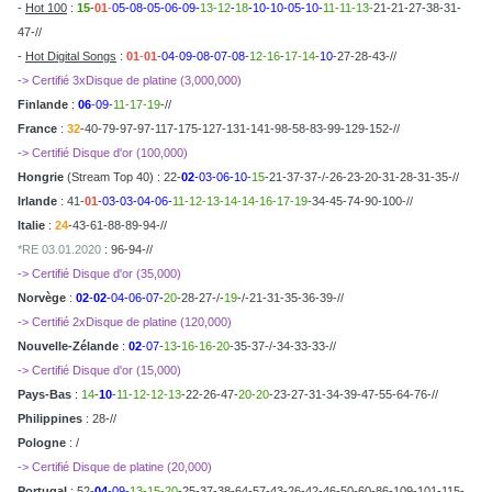
-
Hot 100
:
15
-
01
-
05-08-05-06-09-
13-12
-
18
-10-10-05-10-
11-11-13-
21-21-27-38-31-
47-//
-
Hot Digital Songs
:
01
-
01
-
04
-
09-08-07
-
08
-
12-16
-
17-14
-
10
-27-28-43-//
-> Certifié 3xDisque de platine (3,000,000)
Finlande
:
06
-
09
-
11-17-19
-//
France
:
32
-40-79-97-97-117-175-127-131-141-98-58-83-99-129-152-//
-> Certifié Disque d'or (100,000)
Hongrie
(Stream Top 40) : 22-
02
-03-06-10
-
15
-21-37-37-/-26-23-20-31-28-31-35-//
Irlande
: 41-
01
-03-03-04-06-
11-12-13-14-14-16-17-19
-34-45-74-90-100-//
Italie
:
24
-43-61-88-89-94-//
*RE 03.01.2020
: 96-94-//
-> Certifié Disque d'or (35,000)
Norvège
:
02
-
02
-04-06-07-
20
-28-27-/-
19
-/-21-31-35-36-39-//
-> Certifié 2xDisque de platine (120,000)
Nouvelle-Zélande
:
02
-
07
-
13
-
16-16-20
-35-37-/-34-33-33-//
-> Certifié Disque d'or (15,000)
Pays-Bas
:
14
-
10
-
11-12-12-13
-22-26-47-
20-20
-23-27-31-34-39-47-55-64-76-//
Philippines
: 28-//
Pologne
: /
-> Certifié Disque de platine (20,000)
Portugal
: 52-
04
-
09
-
13-15-20
-25-37-38-64-57-43-26-42-46-50-60-86-109-101-115-