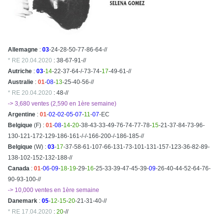
Allemagne
:
03
-24-28-50-77-86-64-//
* RE 20.04.2020
: 38-67-91-//
Autriche
:
03
-
14
-22-37-64-/-73-74-
17
-49-61-//
Australie
:
01
-
08
-
13
-25-40-56-//
* RE 20.04.2020
: 48-//
-> 3,680 ventes (2,590 en 1ère semaine)
Argentine
:
01
-
02-02
-
05
-
07
-
11
-
07
-EC
Belgique
(F) :
01
-
08
-
14
-
20
-38-43-33-49-76-74-77-78-
15
-21-37-84-73-96-
130-121-172-129-186-161-/-/-166-200-/-186-185-//
Belgique
(W) :
03
-
17
-37-58-61-107-66-131-73-101-131-157-123-36-82-89-
138-102-152-132-188-
//
Canada
:
01
-
06
-
09
-
18-19
-29-
16
-25-33-39-47-45-39-
09
-26-40-44-52-64-76-
90-93-100-//
-> 10,000 ventes en 1ère semaine
Danemark
:
05
-
12-15
-
20
-21-31-40-//
* RE 17.04.2020
:
20
-//