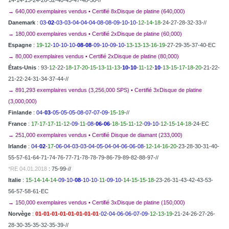
14-14-13-24-26-32-40-45-47-48-50-//
→ 640,000 exemplaires vendus
• Certifié 8xDisque de platine (640,000)
Danemark
:
03-
02
-03-03-04-04-04-08-08-09-10-10
-
12-14-18
-24-27-28-32-33-//
→ 180,000 exemplaires vendus
• Certifié 2xDisque de platine (60,000)
Espagne
:
19-12
-10-10-10-
08-08
-09-10-09-10
-
13-13-13-16-19
-27-29-35-37-40-EC
→ 80,000 exemplaires vendus
• Certifié 2xDisque de platine (80,000)
États-Unis
: 93-
12
-22-
18-17-20-15-13-11-13
-
10-10
-
11-12
-
10
-
13-15-17-18-20
-21-22-
21-22-24-31-34-37-44-//
→ 891,293 exemplaires vendus (3,256,000 SPS)
• Certifié 3xDisque de platine
(3,000,000)
Finlande
:
04-
03
-05-05-05-08-07-07-09
-
15-19
-//
France
:
17-17-17-11-12
-
09
-
11
-
08-
06-06
-
18-15-11-12
-
09-10
-
12-15-14-18
-24-EC
→ 251,000 exemplaires vendus
• Certifié Disque de diamant (233,000)
Irlande
:
04-
02
-
17
-06-04-03-03-04-05-04-04-06-06-08
-
12-14-16-20
-23-28-30-31-40-
55-57-61-64-71-74-76-77-71-78-78-79-86-79-89-82-88-97-//
*RE 04.01.2018
: 75-99-//
Italie
:
15-14-14-14
-
09-10-
08
-10-10
-
11
-
09-10
-
14-15-15-18
-23-26-31-43-42-43-53-
56-57-58-61-EC
→ 150,000 exemplaires vendus
• Certifié 3xDisque de platine (150,000)
Norvège
:
01-01-01-01-01-01-01-01
-
02-04-06-06-07-09
-
12-13-19
-21-24-26-27-26-
28-30-35-35-32-35-39-//