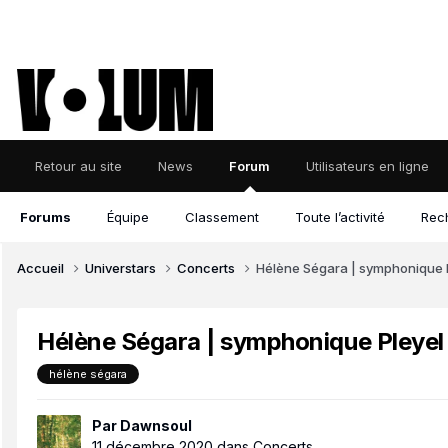
Retour au site
News
Forum
Utilisateurs en ligne
Forums
Équipe
Classement
Toute l’activité
Rec
Accueil
Universtars
Concerts
Hélène Ségara | symphonique 
Hélène Ségara | symphonique Pleyel
hélène ségara
Par
Dawnsoul
11 décembre 2020
dans
Concerts