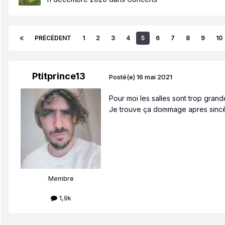
PRÉCÉDENT
1
2
3
4
5
6
7
8
9
10
Ptitprince13
Posté(e)
16 mai 2021
Pour moi les salles sont trop grand
Je trouve ça dommage apres sincère
Membre
1,9k