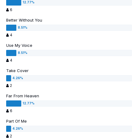
6
Better Without You
4
Use My Voice
4
Take Cover
2
Far From Heaven
6
Part Of Me
2