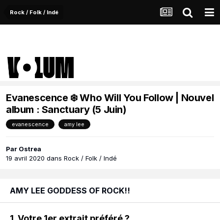
Rock / Folk / Indé
Evanescence ❄️ Who Will You Follow | Nouvel
album : Sanctuary (5 Juin)
evanescence
amy lee
Par
Ostrea
19 avril 2020
dans
Rock / Folk / Indé
AMY LEE GODDESS OF ROCK!!
1. Votre 1er extrait préféré ?