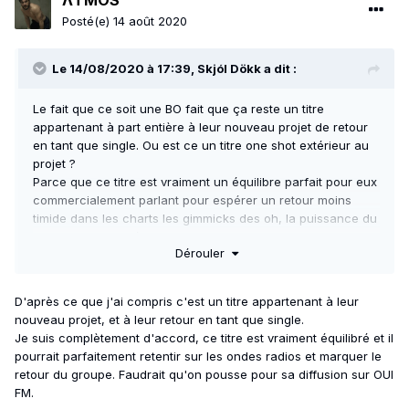
ΛTMOS
Posté(e)
14 août 2020
Le 14/08/2020 à 17:39,
Skjól Dökk
a dit :
Le fait que ce soit une BO fait que ça reste un titre
appartenant à part entière à leur nouveau projet de retour
en tant que single. Ou est ce un titre one shot extérieur au
projet ?
Parce que ce titre est vraiment un équilibre parfait pour eux
commercialement parlant pour espérer un retour moins
timide dans les charts les gimmicks des oh, la puissance du
titre, son efficacité, il a vraiment tout pour fonctionner et
Dérouler
plaire au plus grand nombre j'ai l'impression, enfin de mon
point de vu...
La deuxième moitié du titre est tellement délicieuse ! La
D'après ce que j'ai compris c'est un titre appartenant à leur
dernière minute est juste dingue. J'adore. Content de cette
nouveau projet, et à leur retour en tant que single.
chanson, j'ai vraiment l'impression de les retrouver avec ce
Je suis complètement d'accord, ce titre est vraiment équilibré et il
titre.
pourrait parfaitement retentir sur les ondes radios et marquer le
retour du groupe. Faudrait qu'on pousse pour sa diffusion sur OUI
FM.