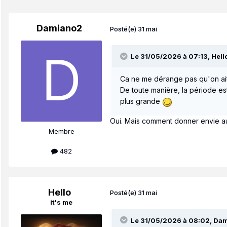
Damiano2
Posté(e)
31 mai
Le 31/05/2026 à 07:13,
Hell
Ca ne me dérange pas qu'on ait
De toute manière, la période est
plus grande
Oui. Mais comment donner envie au
Membre
482
Hello
Posté(e)
31 mai
it's me
Le 31/05/2026 à 08:02,
Dam