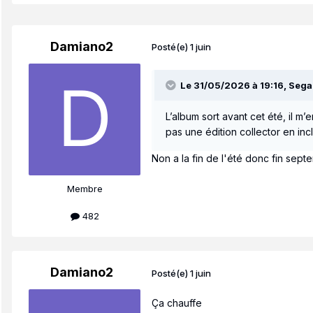
Damiano2
Posté(e)
1 juin
Le 31/05/2026 à 19:16,
Sega
L’album sort avant cet été, il m’
pas une édition collector en i
Non a la fin de l'été donc fin sept
Membre
482
Damiano2
Posté(e)
1 juin
Ça chauffe