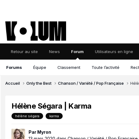
Retour au site
News
Forum
Utilisateurs en ligne
Forums
Équipe
Classement
Toute l’activité
Rec
Accueil
Only the Best
Chanson / Variété / Pop Française
Hélè
Hélène Ségara | Karma
hélène ségara
karma
Par
Myron
13 mars 2020
dans
Chanson / Variété / Pop Française