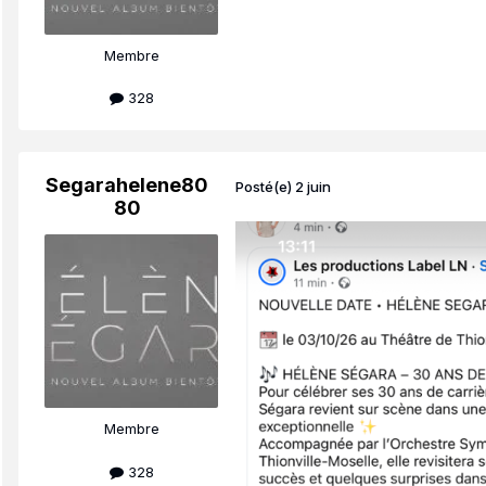
Membre
328
Segarahelene80
Posté(e)
2 juin
80
Membre
328