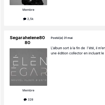
Membre
2,5k
Segarahelene80
Posté(e)
31 mai
80
L’album sort à la fin de l'été, il m
une édition collector en incluant
Membre
328