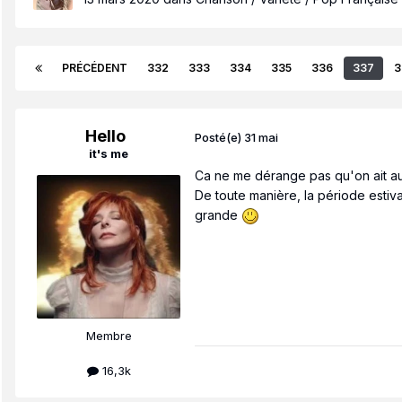
PRÉCÉDENT
332
333
334
335
336
337
3
Hello
Posté(e)
31 mai
it's me
Ca ne me dérange pas qu'on ait au
De toute manière, la période estiva
grande
Membre
16,3k