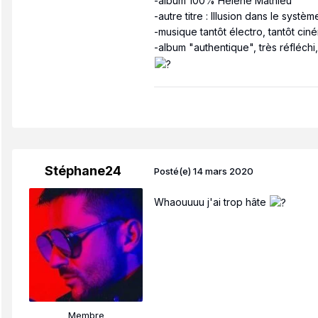
-album 100% Hélène Mathieu
-autre titre : Illusion dans le systèm
-musique tantôt électro, tantôt ci
-album "authentique", très réfléchi,
Stéphane24
Posté(e)
14 mars 2020
Whaouuuu j'ai trop hâte
Membre