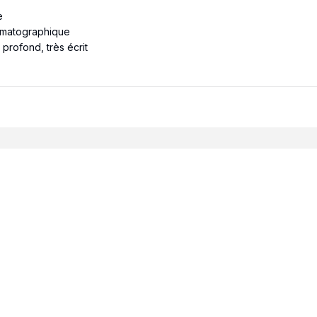
e
nématographique
 profond, très écrit