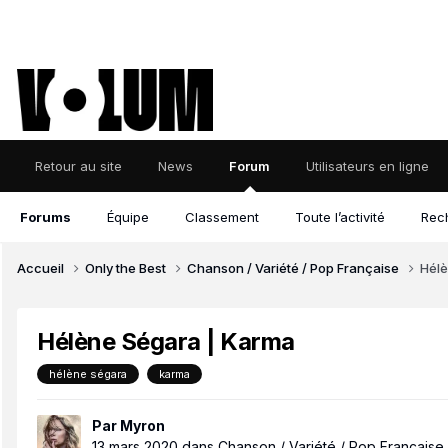
Retour au site
News
Forum
Utilisateurs en ligne
Forums
Équipe
Classement
Toute l’activité
Rec
Accueil
Only the Best
Chanson / Variété / Pop Française
Hélè
Hélène Ségara | Karma
hélène ségara
karma
Par
Myron
13 mars 2020
dans
Chanson / Variété / Pop Française