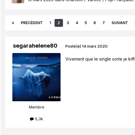
PRÉCÉDENT
1
2
3
4
5
6
7
SUIVANT
segarahelene80
Posté(e)
14 mars 2020
Vivement que le single sorte je kiffe
Membre
5,3k