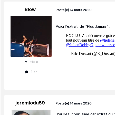
Blow
Posté(e)
14 mars 2020
Voici l'extrait
de "Plus Jamais"
:
Membre
13,4k
jeromiodu59
Posté(e)
14 mars 2020
J'ai beaucoup aimé cet extrait du n