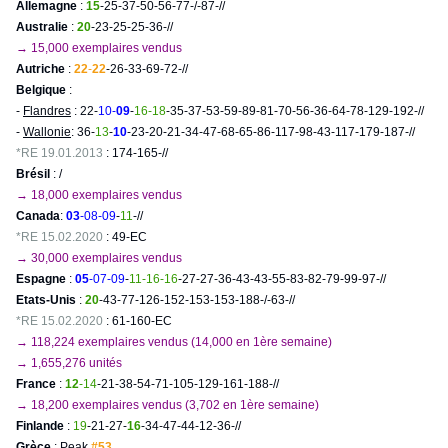
Allemagne
:
15
-25-37-50-56-77-/-87-//
Australie
:
20
-23-25-25-36-//
→ 15,000 exemplaires vendus
Autriche
:
22
-
22
-26-33-69-72-//
Belgique
:
-
Flandres
: 22-
10-
09
-
16-18
-35-37-53-59-89-81-70-56-36-64-78-129-192-//
-
Wallonie
: 36-
13
-
10
-23-20-21-34-47-68-65-86-117-98-43-117-179-187-//
*RE 19.01.2013
: 174-165-//
Brésil
: /
→ 18,000 exemplaires vendus
Canada
:
03
-08-09
-
11
-//
*RE 15.02.2020
: 49-EC
→ 30,000 exemplaires vendus
Espagne
:
05
-07-09
-
11-16-16
-27-27-36-43-43-55-83-82-79-99-97-//
Etats-Unis
:
20
-43-77-126-152-153-153-188-/-63-//
*RE 15.02.2020
: 61-160-EC
→ 118,224 exemplaires vendus (14,000 en 1ère semaine)
→ 1,655,276 unités
France
:
12
-14
-21-38-54-71-105-129-161-188-//
→ 18,200 exemplaires vendus (3,702 en 1ère semaine)
Finlande
:
19
-21-27-
16
-34-47-44-12-36-//
Grèce
: Peak
#53