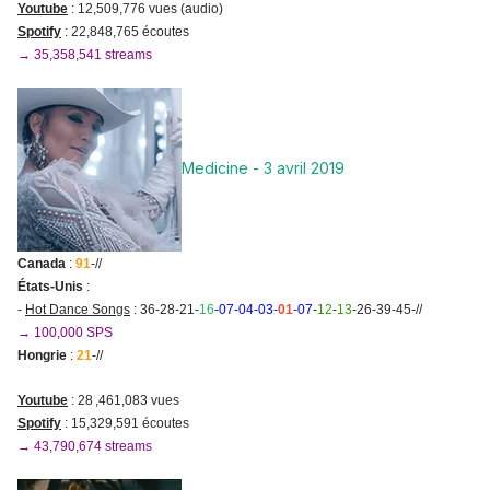
Youtube
: 12,509,776 vues (audio)
Spotify
: 22,848,765
écoutes
→ 35,358,541 streams
Medicine - 3 avril 2019
Canada
:
91
-//
États-Unis
:
-
Hot Dance Songs
: 36-28-21-
16
-07-04-03-
01
-
07
-
12
-
13
-26-39-45-//
→ 100,000 SPS
Hongrie
:
21
-//
Youtube
: 28 ,461,083 vues
Spotify
: 15,329
,591 écoutes
→ 43,790,674 streams