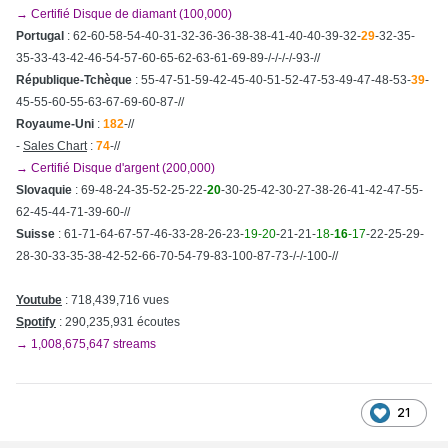
→ Certifié Disque de diamant (100,000)
Portugal
: 62-60-58-54-40-31-32-36-36-38-38-41-40-40-39-32-
29
-32-35-
35-33-43-42-46-54-57-60-65-62-63-61-69-89-/-/-/-/-93-//
République-Tchèque
: 55-47-51-59-42-45-40-51-52-47-53-49-47-48-53-
39
-
45-55-60-55-63-67-69-60-87-//
Royaume-Uni
:
182
-//
-
Sales Chart
:
74
-//
→ Certifié Disque d'argent (200,000)
Slovaquie
: 69-48-24-35-52-25-22-
20
-30-25-42-30-27-38-26-41-42-47-55-
62-45-44-71-39-60-//
Suisse
: 61-71-64-67-57-46-33-28-26-23-
19-20
-21-21-
18-
16
-17
-22-25-29-
28-30-33-35-38-42-52-66-70-54-79-83-100-87-73-/-/-100-//
Youtube
: 718,439,716 vues
Spotify
: 290,235,931 écoutes
→ 1,008,675,647 streams
21