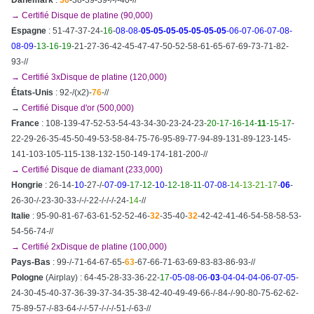
→ Certifié Disque de platine (90,000)
Espagne
: 51-47-37-24-
16
-
08-08-
05-05-05-05-05-05-05
-06-07-06-07-08-
08-09
-
13-16-19
-21-27-36-42-45-47-47-50-52-58-61-65-67-69-73-71-82-
93-//
→ Certifié 3xDisque de platine (120,000)
États-Unis
: 92-/(x2)-
76
-//
→
Certifié Disque d'or (500,000)
France
: 108-139-47-52-53-54-43-34-30-23-24-23
-20-17-16-14-
11
-15-17
-
22-29-26-35-45-50-49-53-58-84-75-76-95-89-77-94-89-131-89-123-145-
141-103-105-115-138-132-150-149-174-181-200-//
→ Certifié Disque de diamant (233,000)
Hongrie
: 26-14-
10
-27-/-
07
-
09
-
17-12
-
10
-
12-18-11
-
07
-
08
-
14-13-21-17
-
06
-
26-30-/-23-30-33-/-/-22-/-/-/-24-
14
-//
Italie
: 95-90-81-67-63-61-52-52-46-
32
-35-40-
32
-42-42-41-46-54-58-58-53-
54-56-74-//
→ Certifié 2xDisque de platine (100,000)
Pays-Bas
: 99-/-71-64-6 7-65-
63
-67-66-71-63-69-83-83-86-93-//
Pologne
(Airplay) : 64-45-28-33-36-22-
17
-05-08-06-
03
-04-04-04-06-07-05
-
24-30-45-40-37-36-39-37-34-35-38-42-40-49-49-66-/-84-/-90-80-75-62-62-
75-89-57-/-83-64-/-/-57-/-/-/-51-/-63-//