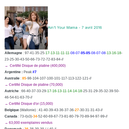
Ain't Your Mama - 7 avril 2016
Allemagne
: 97-41-35-25-
17-13-11-11-11
-
08-07-
05-05
-08-07-08
-
13-16-18
-
23-25-30-43-50-66-73-72-72-83-84-//
→ Certifié Disque de platine (400,000)
Argentine :
Peak
#7
Australie
:
85
-98-104-107-100-101-117-113-122-121-//
→ Certifié Disque de platine (70,000)
Autriche
: 66-40-37-33-29-
17-16-13-11-14-14-18
-25-31-29-35-32-39-50-
46-54-61-63-70-//
→ Certifié Disque d'or (15,000)
Belgique
(Wallonie) : 41-40-39-43-36-37-36-
27
-30-31-31-43-//
Canada
: 73-/(x3)-
34
-52-60-69-67-73-81-80-79-70-89-94-97-99-//
→ 63,000 exemplaires vendus
Danemark
:
36
-38-39-39-/-/-40-//