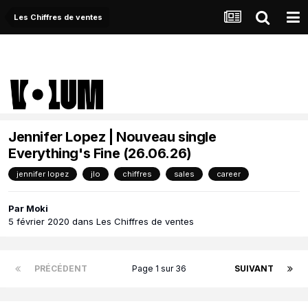
Les Chiffres de ventes
Jennifer Lopez | Nouveau single
Everything's Fine (26.06.26)
jennifer lopez
jlo
chiffres
sales
career
Par
Moki
5 février 2020
dans
Les Chiffres de ventes
PRÉCÉDENT
Page 1 sur 36
SUIVANT