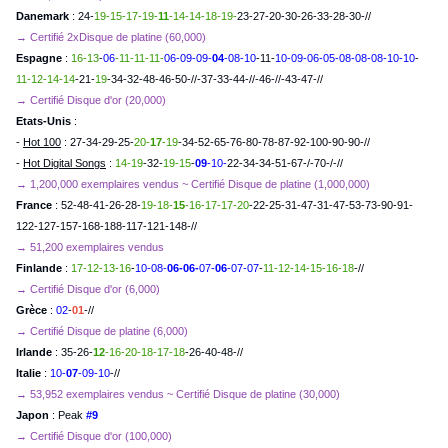
Danemark
: 24-
19-15-17-19-
11
-14-14-18-19-
23-27-20-30-26-33-28-30-//
→ Certifié 2xDisque de platine (60,000)
Espagne
:
16-13
-
06
-11-11-11-
06-09-09-
04
-08-10
-11-
10-09-06-05-08-08-08-10-10
-
11-12-14-14
-21-
19
-34-32-48-46-50-//-37-33-44-//-46-//-43-47-//
→ Certifié Disque d'or (20,000)
Etats-Unis
:
-
Hot 100
: 27-34-29-25-
20-
17
-19
-34-52-65-76-80-78-87-92-100-90-90-//
-
Hot Digital Songs
:
14-19
-32-
19-15
-
09
-10-
22-34-34-51-67-/-70-/-//
→ 1,200,000 exemplaires vendus ~ Certifié Disque de platine (1,000,000)
France
: 52-48-41-26-28-
19-18-
15
-16-17-17-20
-22-25-31-47-31-47-53-73-90-91-
122-127-157-168-188-117-121-148-//
→ 51,200 exemplaires vendus
Finlande
:
17-12-13-16
-
10-08-
06-06-
07-
06
-07-07
-
11-12-14-15-16-18
-//
→ Certifié Disque d'or (6,000)
Grèce
:
02
-
01
-//
→ Certifié Disque de platine (6,000)
Irlande
: 35-26-
12
-16-20-18-17-18
-26-40-48-//
Italie
:
10-
07
-09-10
-//
→ 53,952 exemplaires vendus ~ Certifié Disque de platine (30,000)
Japon
: Peak
#9
→ Certifié Disque d'or (100,000)