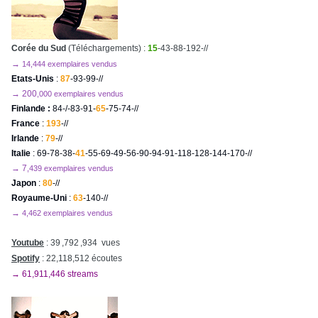
Corée du Sud
(Téléchargements) :
15
-43-88-192-//
→
14,444 exemplaires vendus
Etats-Unis
:
87
-93-99-//
→ 200
,000 exemplaires vendus
Finlande :
84-/-83-91-
65
-75-74-//
France
:
193
-//
Irlande
:
79
-//
Italie
: 69-78-38-
41
-55-69-49-56-90-94-91-118-128-144-170-//
→ 7
,439 exemplaires vendus
Japon
:
80
-//
Royaume-Uni
:
63
-140-//
→
4,462 exemplaires vendus
Youtube
: 39 ,792 ,934 vues
Spotify
: 22,118,512 écoutes
→ 61,911,446 streams