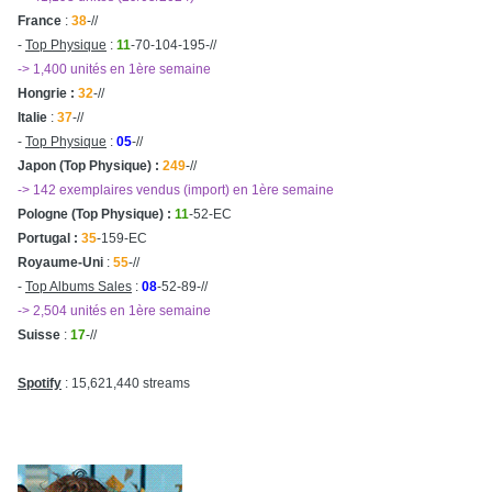
France
:
38
-//
-
Top Physique
:
11
-70-104-195-//
-> 1,400 unités en 1ère semaine
Hongrie :
32
-//
Italie
:
37
-//
-
Top Physique
:
05
-//
Japon (Top Physique) :
249
-//
-> 142 exemplaires vendus (import) en 1ère semaine
Pologne (Top Physique) :
11
-52-EC
Portugal :
35
-159-EC
Royaume-Uni
:
55
-//
-
Top Albums Sales
:
08
-52-89-//
-> 2,504 unités en 1ère semaine
Suisse
:
17
-//
Spotify
: 15,621,440 streams