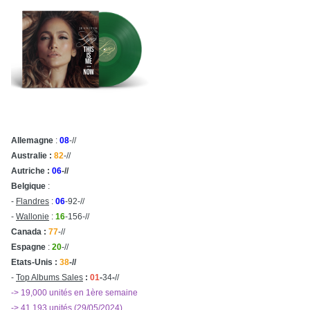
Allemagne
:
08
-//
Australie :
82
-//
Autriche :
06
-//
Belgique
:
-
Flandres
:
06
-92-//
-
Wallonie
:
16
-156-//
Canada :
77
-//
Espagne
:
20
-//
Etats-Unis :
38
-//
-
Top Albums Sales
:
01
-
34
-
//
-> 19,000 unités en 1ère semaine
-> 41,193 unités (29/05/2024)