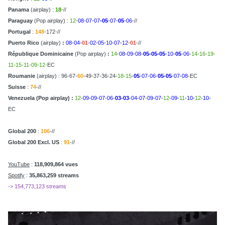
Panama
(airplay) :
18
-//
Paraguay
(Pop airplay) :
12
-
08-07-07
-05
-07-
05
-06
-//
Portugal
:
148
-172-//
Puerto Rico
(airplay)
:
08-04-
01
-
02-05-10-07-12
-
01
-//
République Dominicaine
(Pop airplay)
:
14
-
08-09-08-
05-05-05
-10-
05
-
06
-
14-16-19-
11-15-11-09-12-
EC
Roumanie
(airplay) : 96-67-
60
-49-37-36-24-
18-15
-
05
-07-06-
05-05
-07-08
-EC
Suisse
:
74
-//
Venezuela (Pop airplay)
:
12
-09-09-07-06-
03-03
-04-07
-
09-07-
12
-09-
11
-10-
12
-10-
EC
Global 200
:
106
-//
Global 200 Excl. US
:
91
-//
YouTube
:
118,909,864 vues
Spotify
:
35,863,259 streams
-> 154,773,123 streams