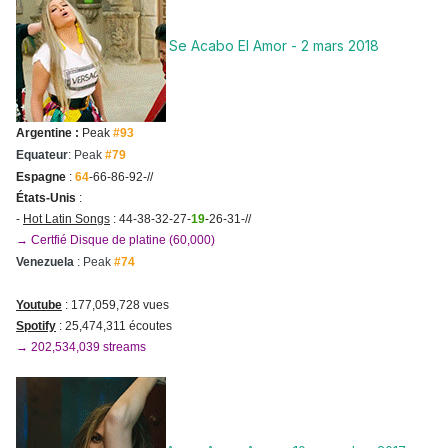
Se Acabo El Amor - 2 mars 2018
Argentine :
Peak
#93
Equateur
: Peak
#79
Espagne
:
64
-66-86-92-//
États-Unis
:
-
Hot Latin Songs
: 44-38-32-27-
19
-26-31-//
→ Certfié Disque de platine (60,000)
Venezuela
: Peak
#74
Youtube
: 177,059,728 vues
Spotify
: 25,474,311 écoutes
→ 202,534,039 streams