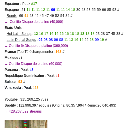
Equateur :
Peak
#17
Espagne
: 21-
11-11-11-12-11-
09
-
11
-
11-14-18
-30-48-53-55-59-66-85-92-//
-
Remix
: 69-
41
-43-42-45-47-49-52-54-84-//
→ Certifié Disque de platine (40,000)
États-Unis
:
-
Hot Latin Songs
:
12
-16-17-16-16-16-16-18-18-
12
-18
-
18
-23-28-37-45-38-//
-
Latin Digital Songs
:
02
-
08-08-06
-
08
-
11-13-16
-
14
-22-
18
-
09
-
19
-//
→ Certifié 6xDisque de platine (360,000)
France
(Top Téléchargements) :
163
-
//
Mexique : /
→ Certifié Disque de platine (60,000)
Panama
: Peak
#8
République Dominicaine
: Peak
#1
Suisse
:
93
-//
Venezuela
: Peak
#23
Youtube
: 315,269,125 vues
Spotify
: 112,998,397 écoutes (Original 86,357
,904 / Remix 26,640,493)
→ 428,267,522 streams