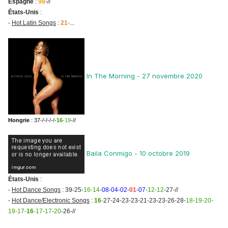
Espagne
:
98
-//
États-Unis
:
-
Hot Latin Songs
:
21
-
...
In The Morning - 27 novembre 2020
Hongrie
: 37-/-/-/-/-
16
-19
-//
Baila Conmigo - 10 octobre 2019
États-Unis
:
-
Hot Dance Songs
: 39-25-
16-14
-
08-04-02
-
01
-
07
-
12-12
-27-//
-
Hot Dance/Electronic Songs
:
16
-
27-24-23-23-21-23-23-26-28-
18-19-20-
19-17-
16
-17-17
-
20
-26-//