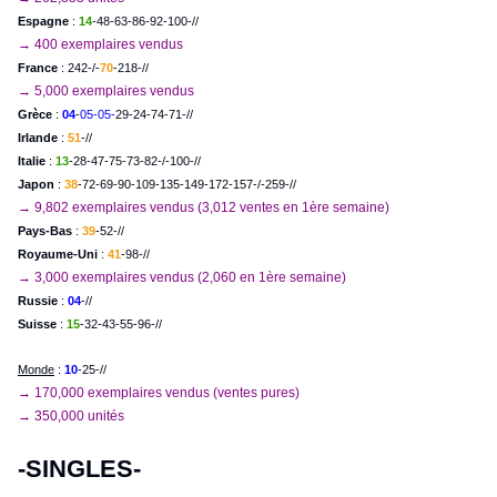
Espagne
:
14
-48-63-86-92-100-//
→ 400 exemplaires vendus
France
: 242-/-
70
-218-//
→ 5,000 exemplaires vendus
Grèce
:
04
-
05-05-
29-24-74-71-//
Irlande
:
51
-//
Italie
:
13
-28-47-75-73-82-/-100-//
Japon
:
38
-72-69-90-109-135-149-172-157-/-259-//
→ 9,802 exemplaires vendus (3,012 ventes en 1ère semaine)
Pays-Bas
:
39
-52-//
Royaume-Uni
:
41
-98-//
→ 3,000 exemplaires vendus (2,060 en 1ère semaine)
Russie
:
04
-//
Suisse
:
15
-32-43-55-96-//
Monde
:
10
-25-//
→ 170,000 exemplaires vendus (ventes pures)
→ 350,000 unités
-SINGLES-