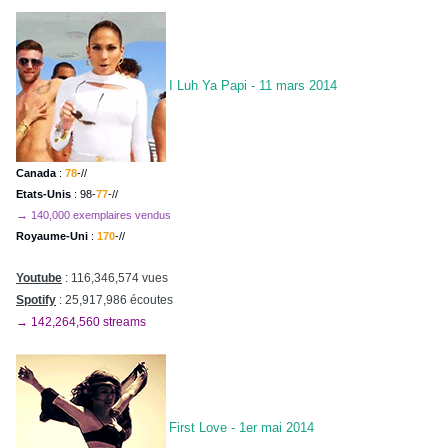
I Luh Ya Papi - 11 mars 2014
Canada
:
78
-//
Etats-Unis
: 98-
77
-//
→
140,000 exemplaires vendus
Royaume-Uni
:
170
-//
Youtube
: 116,346,574 vues
Spotify
: 25,917,986 écoutes
→ 142,264,560 streams
First Love - 1er mai 2014