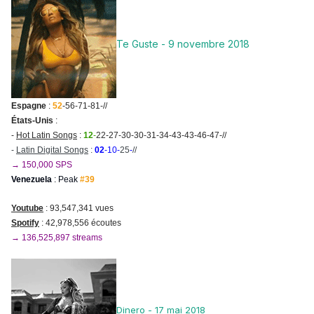
Te Guste - 9 novembre 2018
Espagne
:
52
-56-71-81-//
États-Unis
:
-
Hot Latin Songs
:
12
-
22-27-30-30-31-34-43-43-46-47-//
-
Latin Digital Songs
:
02
-10-
25
-
//
→ 150,000 SPS
Venezuela
: Peak
#39
Youtube
: 93,547,341 vues
Spotify
: 42,978
,556 écoutes
→ 136,525,897 streams
Dinero - 17 mai 2018