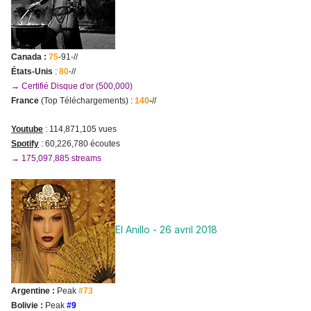
Canada :
75
-91-//
États-Unis
:
80
-//
→ Certifié Disque d'or (500,000)
France
(Top Téléchargements) :
140
-
//
Youtube
: 114,871,105 vues
Spotify
: 60,226
,780 écoutes
→ 175,097,885 streams
El Anillo - 26 avril 2018
Argentine :
Peak
#73
Bolivie :
Peak
#9