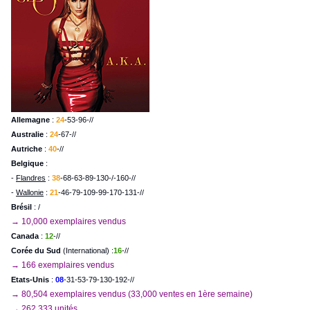
Allemagne
:
24
-53-96-//
Australie
:
24
-67-//
Autriche
:
40
-//
Belgique
:
-
Flandres
:
38
-68-63-89-130-/-160-//
-
Wallonie
:
21
-46-79-109-99-170-131-//
Brésil
: /
→ 10,000 exemplaires vendus
Canada
:
12
-//
Corée du Sud
(International) :
16
-//
→ 166 exemplaires vendus
Etats-Unis
:
08
-31-53-79-130-192-//
→ 80,504 exemplaires vendus (33,000 ventes en 1ère semaine)
→ 262,333 unités