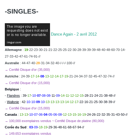
-SINGLES-
Dance Again - 2 avril 2012
Allemagne
:
19
-22-23-30-21-21-22-25-25-22-30-28-39-39-39-48-40-48-60-70-14-
27-33-42-47-61-74-91-//
Australie
: 44-47-40-
28
-31-34-32-40-/-/-/-100-//
→ Certifié Disque d'or (35,000)
Autriche
: 24-39
-17-14
-
08
-
13-12-14-17-19
-21-24-34-37-32-45-47-32-74-//
→ Certifié Disque d'or (15,000)
Belgique
:
-
Flandres
: 39-
17
-
10-
07
-08-08-
11-
09
-
14-11-12-12-15
-28-21-24-21-38-48-//
-
Wallonie
: 42-
10-10-
09
-10
-
13-13-13-13-14-12-17
-22-16-21-25-30-38-39-//
→ Certifié Disque d'or (15,000)
Canada
:
13-13
-
10-07-06-
04
-05-06-08
-
12-13-15-16-19
-24-26-22-32-35-31-43-50-//
→ 100,000 exemplaires vendus ~ Certifié Disque de platine (80,000)
Corée du Sud
:
03
-09
-
18-19
-29-36-48-61-68-67-94-//
→ 149,653 exemplaires vendus