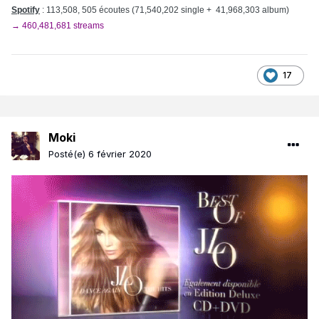
Spotify
: 113,508, 505 écoutes (71,540,202 single + 41,968,303 album)
→ 460,481,681 streams
17
Moki
Posté(e)
6 février 2020