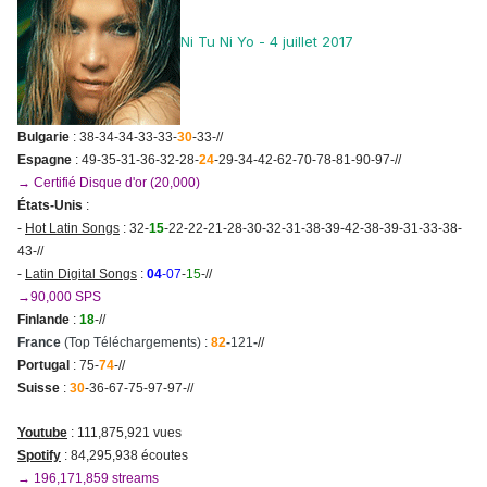
Ni Tu Ni Yo - 4 juillet 2017
Bulgarie
: 38-34-34-33-33-
30
-33-//
Espagne
: 49-35-31-36-32-28-
24
-29-34-42-62-70-78-81-90-97-//
→ Certifié Disque d'or (20,000)
États-Unis
:
-
Hot Latin Songs
: 32-
15
-22-22-21-28-30-32-31-38-39-42-38-39-31-33-38-
43-//
-
Latin Digital Songs
:
04
-07
-
15
-//
→90,000 SPS
Finlande
:
18
-//
France
(Top Téléchargements) :
82
-
121
-
//
Portugal
: 75-
74
-//
Suisse
:
30
-36-67-75-97-97-//
Youtube
: 111,875,921 vues
Spotify
: 84,295,938 écoutes
→ 196,171,859 streams