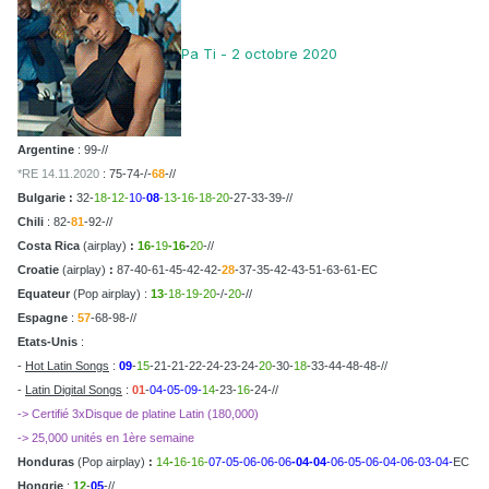
Pa Ti - 2 octobre 2020
Argentine
:
99
-//
*RE 14.11.2020
:
75
-74-/-
68
-//
Bulgarie :
32-
18-12-
10-
08
-13-16-18-20
-27-33-39-//
Chili
: 82-
81
-92-//
Costa Rica
(airplay)
:
16-
19
-16
-
20
-//
Croatie
(airplay)
:
87-40-61-45-42-42-
28
-37-35-42-43-51-63-61-EC
Equateur
(Pop airplay) :
13
-18-19-20
-/-
20
-//
Espagne
:
57
-68-98-//
Etats-Unis
:
-
Hot Latin Songs
:
09
-
15
-21-21-22-24-23-24-
20
-30-
18
-33-44-48-48-//
-
Latin Digital Songs
:
01
-
04-05-09-
14
-23-
16
-24-//
-> Certifié 3xDisque de platine Latin (180,000)
-> 25,000 unités en 1ère semaine
Honduras
(Pop airplay)
:
14
-
16-16-
07-05-06-06-06
-04-04
-06-05-06-04-06-03-04-
EC
Hongrie
:
12
-
05
-//