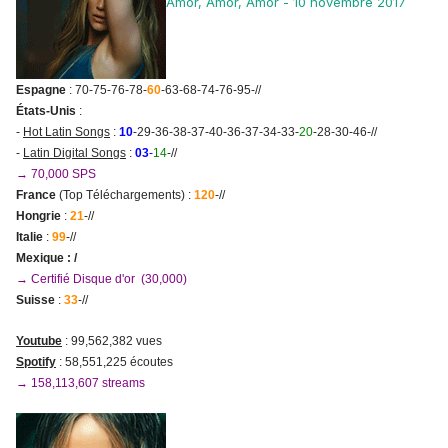
Amor, Amor, Amor - 10 novembre 2017
Espagne
: 70-75-76-78-
60
-63-68-74-76-95-//
États-Unis
:
-
Hot Latin Songs
:
10
-29-36-38-37-40-36-37-34-33-
20
-28-30-46-//
-
Latin Digital Songs
:
03
-
14
-//
→ 70,000 SPS
France
(Top Téléchargements) :
120
-//
Hongrie
:
21
-//
Italie
:
99
-//
Mexique : /
→ Certifié Disque d'or (30,000)
Suisse
:
33
-//
Youtube
: 99,562,382 vues
Spotify
: 58,551,225 écoutes
→ 158,113,607 streams