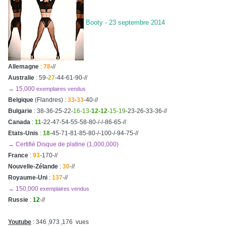
Booty - 23 septembre 2014
Allemagne
:
78
-
//
Australie
: 59-
27
-44-61-90-//
→ 15,000
exemplaires vendus
Belgique
(Flandres)
:
33
-
33
-40-//
Bulgarie
: 38-36-25-22-
16-13-
12-12
-15-19
-23-26-33-36-//
Canada
:
11
-22-47-54-55-58-80-/-/-86-65-//
Etats-Unis
:
18
-45-71-81-85-80-/-100-/-94-75-//
→ Certifié Disque de platine (1,000,000)
France
:
93
-170-//
Nouvelle-Zélande
:
30
-//
Royaume-Uni
:
137
-//
→ 150,000
exemplaires vendus
Russie
:
12
-//
Youtube
: 346 ,973 ,176 vues