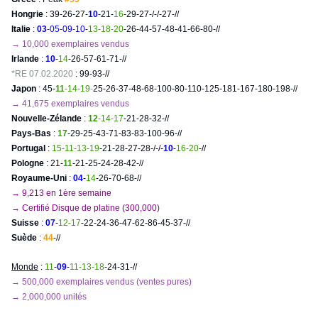
Hongrie
: 39-26-27-
10
-21-
16
-29-27-/-/-27-//
Italie
:
03
-05-09-10
-
13-18-20
-26-44-57-48-41-66-80-//
→ 10,000
exemplaires vendus
Irlande
:
10
-
14
-26-57-61-71-//
*RE 07.02.2020
: 99-93-//
Japon
: 45-
11
-14-19
-
25-26-37-48-68-100-80-110-125-181-167-180-198-//
→ 41,675
exemplaires vendus
Nouvelle-Zélande
:
12
-14-17
-21-28-32-//
Pays-Bas
:
17
-29-25-43-71-83-83-100-96-//
Portugal
:
15-11-13-19
-21-28-27-28-/-/-
10
-
16-20
-//
Pologne
: 21-
11
-21-25-24-28-42-//
Royaume-Uni
:
04
-
14
-26-70-68-//
→
9,213 en 1ère semaine
→
Certifié Disque de platine (300,000)
Suisse
:
07
-
12-17
-22-24-36-47-62-86-45-37-//
Suède
:
44
-//
Monde
:
11
-
09
-
11-13-18
-24-31-//
→ 500,000
exemplaires vendus (ventes pures)
→ 2,000,000
unités