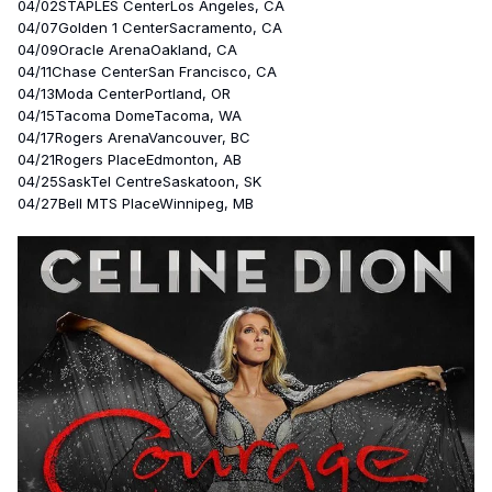
04/02STAPLES CenterLos Angeles, CA
04/07Golden 1 CenterSacramento, CA
04/09Oracle ArenaOakland, CA
04/11Chase CenterSan Francisco, CA
04/13Moda CenterPortland, OR
04/15Tacoma DomeTacoma, WA
04/17Rogers ArenaVancouver, BC
04/21Rogers PlaceEdmonton, AB
04/25SaskTel CentreSaskatoon, SK
04/27Bell MTS PlaceWinnipeg, MB