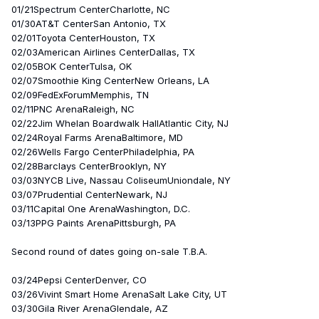
01/21Spectrum CenterCharlotte, NC
01/30AT&T CenterSan Antonio, TX
02/01Toyota CenterHouston, TX
02/03American Airlines CenterDallas, TX
02/05BOK CenterTulsa, OK
02/07Smoothie King CenterNew Orleans, LA
02/09FedExForumMemphis, TN
02/11PNC ArenaRaleigh, NC
02/22Jim Whelan Boardwalk HallAtlantic City, NJ
02/24Royal Farms ArenaBaltimore, MD
02/26Wells Fargo CenterPhiladelphia, PA
02/28Barclays CenterBrooklyn, NY
03/03NYCB Live, Nassau ColiseumUniondale, NY
03/07Prudential CenterNewark, NJ
03/11Capital One ArenaWashington, D.C.
03/13PPG Paints ArenaPittsburgh, PA
Second round of dates going on-sale T.B.A.
03/24Pepsi CenterDenver, CO
03/26Vivint Smart Home ArenaSalt Lake City, UT
03/30Gila River ArenaGlendale, AZ