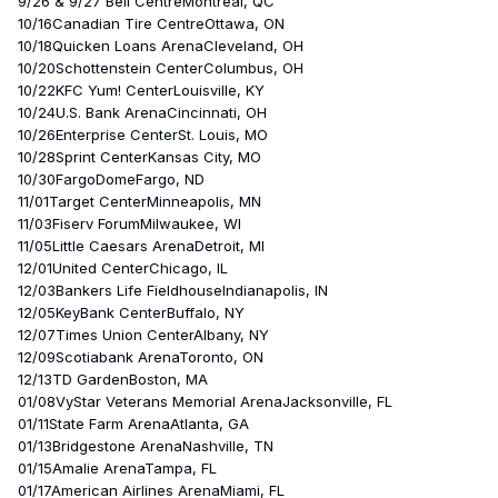
9/26 & 9/27 Bell CentreMontreal, QC
10/16Canadian Tire CentreOttawa, ON
10/18Quicken Loans ArenaCleveland, OH
10/20Schottenstein CenterColumbus, OH
10/22KFC Yum! CenterLouisville, KY
10/24U.S. Bank ArenaCincinnati, OH
10/26Enterprise CenterSt. Louis, MO
10/28Sprint CenterKansas City, MO
10/30FargoDomeFargo, ND
11/01Target CenterMinneapolis, MN
11/03Fiserv ForumMilwaukee, WI
11/05Little Caesars ArenaDetroit, MI
12/01United CenterChicago, IL
12/03Bankers Life FieldhouseIndianapolis, IN
12/05KeyBank CenterBuffalo, NY
12/07Times Union CenterAlbany, NY
12/09Scotiabank ArenaToronto, ON
12/13TD GardenBoston, MA
01/08VyStar Veterans Memorial ArenaJacksonville, FL
01/11State Farm ArenaAtlanta, GA
01/13Bridgestone ArenaNashville, TN
01/15Amalie ArenaTampa, FL
01/17American Airlines ArenaMiami, FL