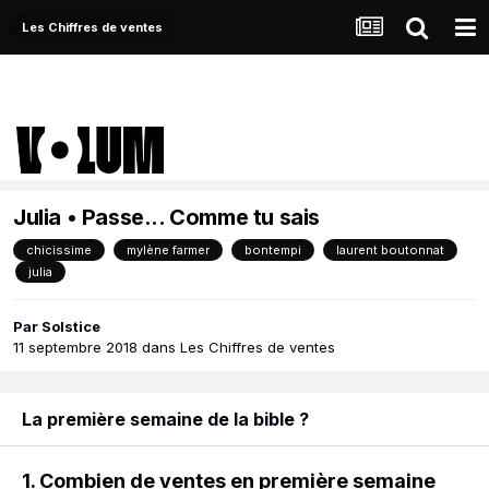
Les Chiffres de ventes
Julia • Passe... Comme tu sais
chicissime
mylène farmer
bontempi
laurent boutonnat
julia
Par
Solstice
11 septembre 2018
dans
Les Chiffres de ventes
La première semaine de la bible ?
1. Combien de ventes en première semaine