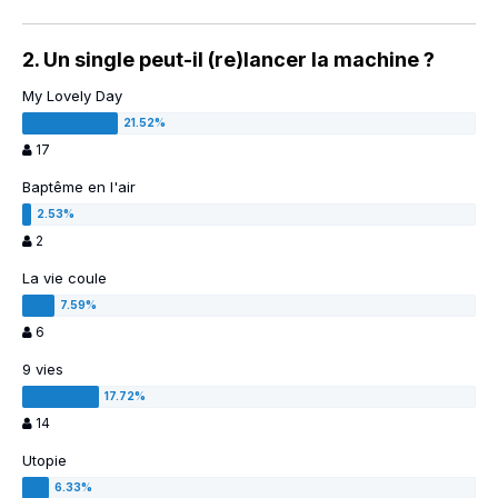
2. Un single peut-il (re)lancer la machine ?
My Lovely Day
17
Baptême en l'air
2
La vie coule
6
9 vies
14
Utopie