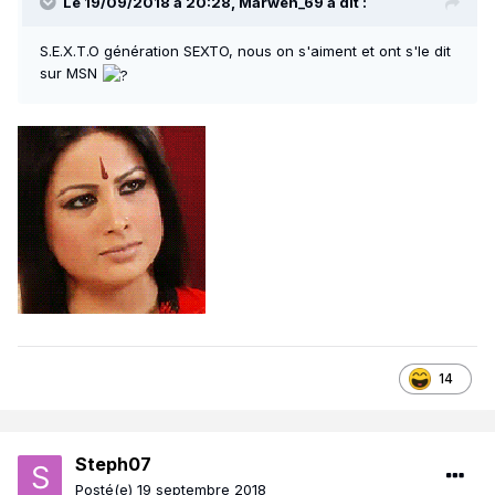
Le 19/09/2018 à 20:28,
Marwen_69
a dit :
S.E.X.T.O génération SEXTO, nous on s'aiment et ont s'le dit
sur MSN
14
Steph07
Posté(e)
19 septembre 2018