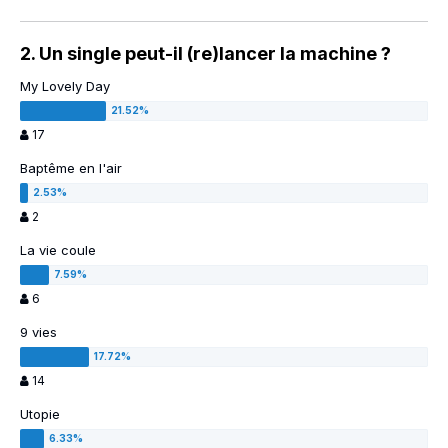
2. Un single peut-il (re)lancer la machine ?
My Lovely Day
17
Baptême en l'air
2
La vie coule
6
9 vies
14
Utopie