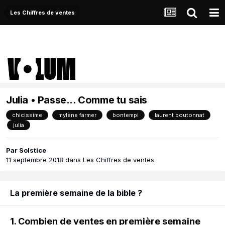
Les Chiffres de ventes
Julia • Passe... Comme tu sais
chicissime
mylène farmer
bontempi
laurent boutonnat
julia
Par
Solstice
11 septembre 2018
dans
Les Chiffres de ventes
La première semaine de la bible ?
1. Combien de ventes en première semaine