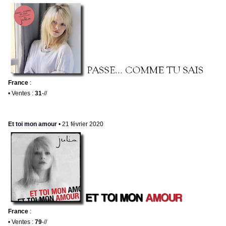
France
:
• Ventes :
31
-//
Et toi mon amour
• 21 février 2020
France
:
• Ventes :
79
-//