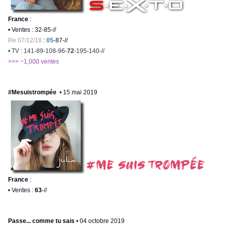
France
:
• Ventes :
32
-85-//
Re 07/12/18
:
05
-87-//
• TV : 141-89-108-96-
72
-195-140-//
>>> ~1,000 ventes
#Mesuistrompée
• 15 mai 2019
France
:
• Ventes :
63
-//
Passe... comme tu sais
• 04 octobre 2019