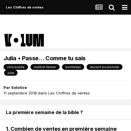
Les Chiffres de ventes
Julia • Passe... Comme tu sais
chicissime
mylène farmer
bontempi
laurent boutonnat
julia
Par
Solstice
11 septembre 2018
dans
Les Chiffres de ventes
La première semaine de la bible ?
1. Combien de ventes en première semaine