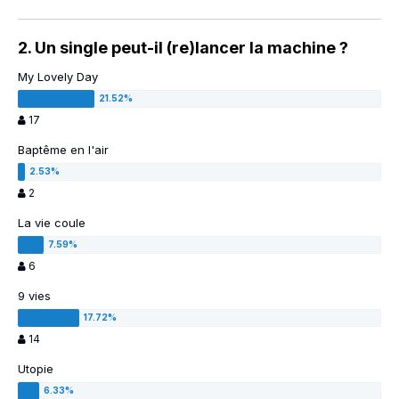
2. Un single peut-il (re)lancer la machine ?
My Lovely Day
17
Baptême en l'air
2
La vie coule
6
9 vies
14
Utopie