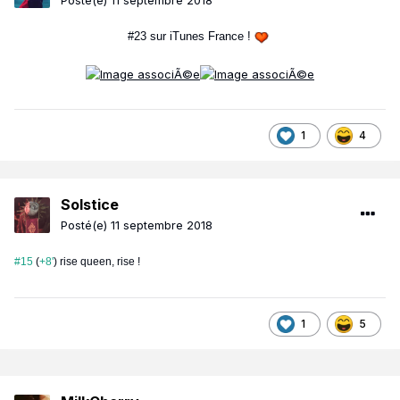
Posté(e)
11 septembre 2018
#23 sur iTunes France !
1
4
Solstice
Posté(e)
11 septembre 2018
#15
(
+8'
) rise queen, rise !
1
5