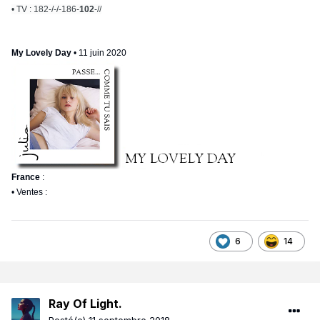
• TV : 182-/-/-186-
102
-//
My Lovely Day
• 11 juin 2020
France
:
• Ventes :
6
14
Ray Of Light.