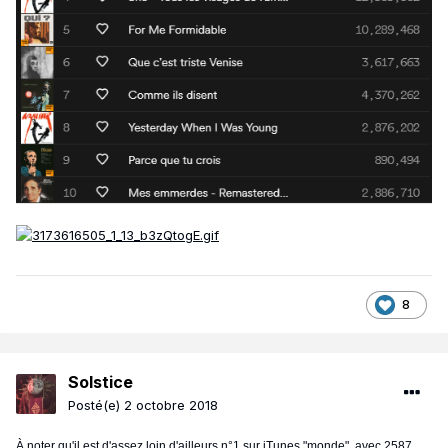
8
Solstice
Posté(e)
2 octobre 2018
À noter qu'il est d'assez loin d'ailleurs n°1 sur iTunes "monde", avec 2587