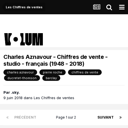
Les Chiffres de ventes
Charles Aznavour - Chiffres de vente -
studio - français (1948 - 2018)
charles aznavour
pierre roche
chiffres de vente
ducretet-thomson
barclay
Par
.sky.
9 juin 2018
dans
Les Chiffres de ventes
PRÉCÉDENT
Page 1 sur 2
SUIVANT