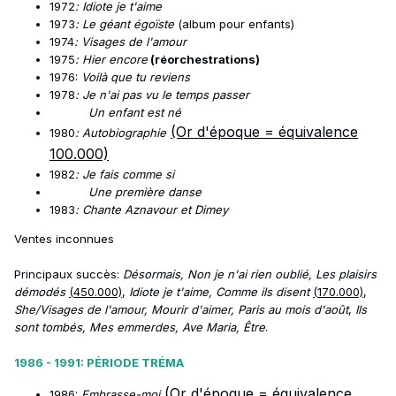
1972
: Idiote je t'aime
1973
: Le géant égoïste
(album pour enfants)
1974
: Visages de l'amour
1975
: Hier encore
(réorchestrations)
1976:
Voilà que tu reviens
1978
: Je n'ai pas vu le temps passer
Un enfant est né
(Or d'époque = équivalence
1980
: Autobiographie
100.000)
1982
: Je fais comme si
Une première danse
1983
: Chante Aznavour et Dimey
Ventes inconnues
Principaux succès:
Désormais, Non je n'ai rien oublié, Les plaisirs
démodés
(450.000)
,
Idiote je t'aime, Comme ils disent
(170.000)
,
She/Visages de l'amour, Mourir d'aimer, Paris au mois d'août
,
Ils
sont tombés, Mes emmerdes, Ave Maria, Être
.
1986 - 1991
:
PÉRIODE TRÉMA
(Or d'époque = équivalence
1986:
Embrasse-moi