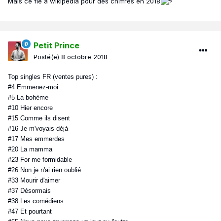
Mais ce fié à wikipedia pour des chiffres en 2018
Petit Prince
Posté(e)
8 octobre 2018
Top singles FR (ventes pures) :
#4 Emmenez-moi
#5 La bohème
#10 Hier encore
#15 Comme ils disent
#16 Je m'voyais déjà
#17 Mes emmerdes
#20 La mamma
#23 For me formidable
#26 Non je n'ai rien oublié
#33 Mourir d'aimer
#37 Désormais
#38 Les comédiens
#47 Et pourtant