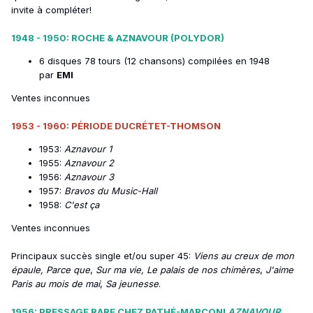
invite à compléter!
1948 - 1950: ROCHE & AZNAVOUR (POLYDOR)
6 disques 78 tours (12 chansons) compilées en 1948
par
EMI
Ventes inconnues
1953 - 1960: PÉRIODE DUCRÉTET-THOMSON
1953:
Aznavour 1
1955:
Aznavour 2
1956:
Aznavour 3
1957:
Bravos du Music-Hall
1958:
C'est ça
Ventes inconnues
Principaux succès single et/ou super 45:
Viens au creux de mon
épaule, Parce que
,
Sur ma vie, Le palais de nos chimères
,
J'aime
Paris au mois de mai
,
Sa jeunesse
.
1956: PRESSAGE RARE CHEZ PATHÉ-MARCONI
AZNAVOUR