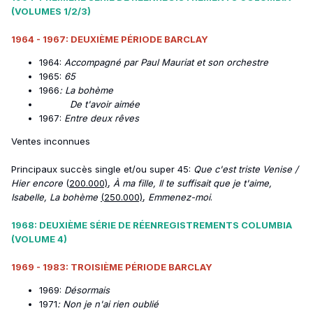
(VOLUMES 1/2/3)
1964 - 1967: DEUXIÈME PÉRIODE BARCLAY
1964:
Accompagné par Paul Mauriat et son orchestre
1965:
65
1966
: La bohème
De t'avoir aimée
1967:
Entre deux rêves
Ventes inconnues
Principaux succès single et/ou super 45:
Que c'est triste Venise /
Hier encore
(
200.000)
,
À ma fille, Il te suffisait que je t'aime,
Isabelle, La bohème
(250.000)
,
Emmenez-moi
.
1968: DEUXIÈME SÉRIE DE RÉENREGISTREMENTS COLUMBIA
(VOLUME 4)
1969 - 1983: TROISIÈME PÉRIODE BARCLAY
1969:
Désormais
1971
: Non je n'ai rien oublié