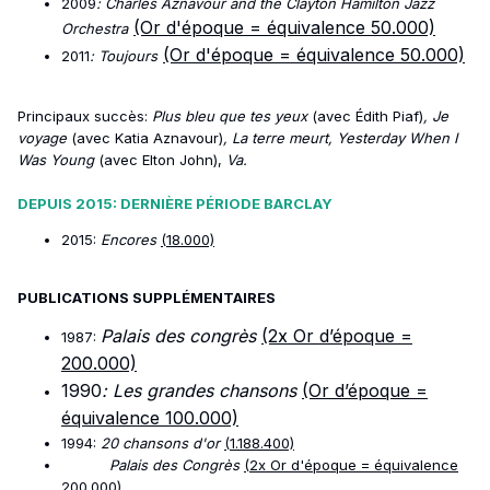
2009
: Charles Aznavour and the Clayton Hamilton Jazz
(Or d'époque = équivalence 50.000)
Orchestra
(Or d'époque = équivalence 50.000)
2011
: Toujours
Principaux succès:
Plus bleu que tes yeux
(avec Édith Piaf)
, Je
voyage
(avec Katia Aznavour)
, La terre meurt, Yesterday When I
Was Young
(avec Elton John),
Va.
DEPUIS 2015: DERNIÈRE PÉRIODE BARCLAY
2015:
Encores
(18.000)
PUBLICATIONS SUPPLÉMENTAIRES
Palais des congrès
(2x Or d’époque =
1987:
200.000)
1990
: Les grandes chansons
(Or d’époque =
équivalence 100.000)
1994:
20 chansons d'or
(1.188.400)
Palais des Congrès
(2x Or d'époque = équivalence
200.000)