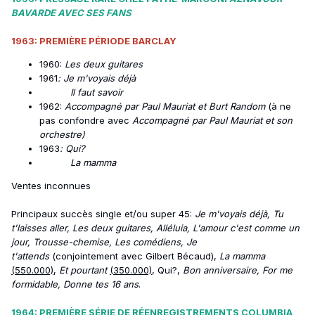
BAVARDE AVEC SES FANS
1963: PREMIÈRE PÉRIODE BARCLAY
1960:
Les deux guitares
1961
: Je m'voyais déjà
Il faut savoir
1962:
Accompagné par Paul Mauriat et Burt Random
(à ne
pas confondre avec
Accompagné par Paul Mauriat et son
orchestre)
1963
: Qui?
La mamma
Ventes inconnues
Principaux succès single et/ou super 45:
Je m'voyais déjà, Tu
t'laisses aller, Les deux guitares, Alléluia, L'amour c'est comme un
jour, Trousse-chemise, Les comédiens, Je
t'attends
(conjointement avec Gilbert Bécaud),
La mamma
(550.000)
,
Et pourtant
(350.000)
, Qui?,
Bon anniversaire, For me
formidable, Donne tes 16 ans
.
1964: PREMIÈRE SÉRIE DE RÉENREGISTREMENTS COLUMBIA