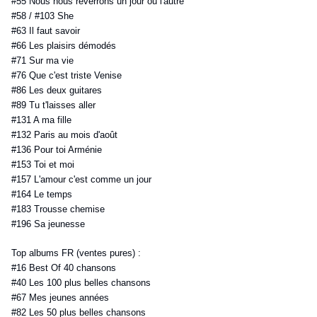
#55 Nous nous reverrons un jour ou l'autre
#58 / #103 She
#63 Il faut savoir
#66 Les plaisirs démodés
#71 Sur ma vie
#76 Que c'est triste Venise
#86 Les deux guitares
#89 Tu t'laisses aller
#131 A ma fille
#132 Paris au mois d'août
#136 Pour toi Arménie
#153 Toi et moi
#157 L'amour c'est comme un jour
#164 Le temps
#183 Trousse chemise
#196 Sa jeunesse
Top albums FR (ventes pures) :
#16 Best Of 40 chansons
#40 Les 100 plus belles chansons
#67 Mes jeunes années
#82 Les 50 plus belles chansons